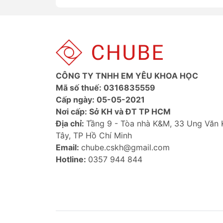
vệ th
thiết 
💡 Nế
phá n
CÔNG TY TNHH EM YÊU KHOA HỌC
Mã số thuế: 0316835559
Cấp ngày: 05-05-2021
Nơi cấp: Sở KH và ĐT TP HCM
Địa chỉ:
Tầng 9 - Tòa nhà K&M, 33 Ung Văn
Tây, TP Hồ Chí Minh
Email:
chube.cskh@gmail.com
Hotline:
0357 944 844