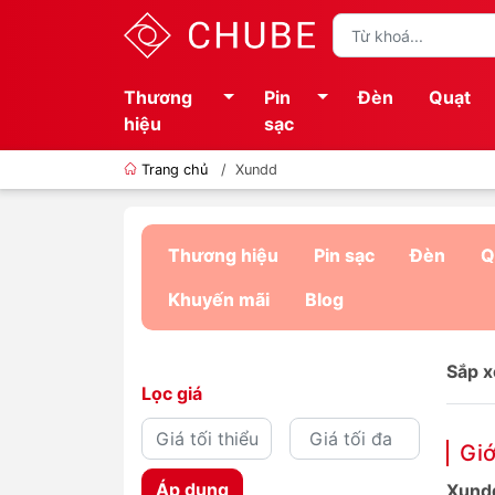
Thương
Pin
Đèn
Quạt
hiệu
sạc
Trang chủ
/
Xundd
Thương hiệu
Pin sạc
Đèn
Q
Khuyến mãi
Blog
Sắp x
Lọc giá
Giớ
Áp dụng
Xund