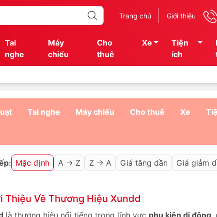
Trang chủ
Giới thiệu
Tai
Máy
Cho
Xe
Tiện
nghe
chiếu
thuê
ích
uạt
Tai nghe
Máy chiếu
Cho thuê
Xe
Ti
ếp:
Mặc định
A → Z
Z → A
Giá tăng dần
Giá giảm 
i Thiệu Về Thương Hiệu Xundd
d
là thương hiệu nổi tiếng trong lĩnh vực
phụ kiện di động
,