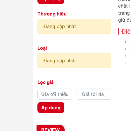
chất 
trang
Thương hiệu
giữ đ
Đang cập nhật
Điể
Loại
Đang cập nhật
Da
Lọc giá
1. Ố
Áp dụng
2. B
REVIEW