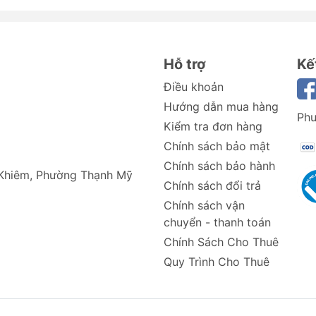
iết bị của bạn tối ưu mà vẫn giữ được vẻ đẹp thẩm mỹ. Với 
kế thời trang,
Xundd
xứng đáng là lựa chọn hàng đầu cho m
u bạn đang tìm kiếm các phụ kiện
ốp lưng
,
bao da
, hoặc
kí
Hỗ trợ
Kế
gay bộ sưu tập mới nhất từ
Xundd
và nâng tầm trải nghiệm 
Điều khoản
Hướng dẫn mua hàng
Phư
Kiểm tra đơn hàng
Chính sách bảo mật
Chính sách bảo hành
 Khiêm, Phường Thạnh Mỹ
Chính sách đổi trả
Chính sách vận
chuyển - thanh toán
Chính Sách Cho Thuê
Quy Trình Cho Thuê