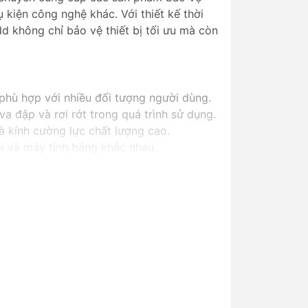
 kiện công nghệ khác. Với thiết kế thời
d không chỉ bảo vệ thiết bị tối ưu mà còn
 phù hợp với nhiều đối tượng người dùng.
 va đập và rơi rớt trong quá trình sử dụng.
và kính cường lực chất lượng cao.
ại và máy tính bảng khác nhau.
 lực và nhiều phụ kiện tiện ích khác.
ắc chắn và khả năng chống va đập tối ưu.
iết bị nhưng vẫn đảm bảo chống sốc.
người yêu thích phong cách cá nhân.