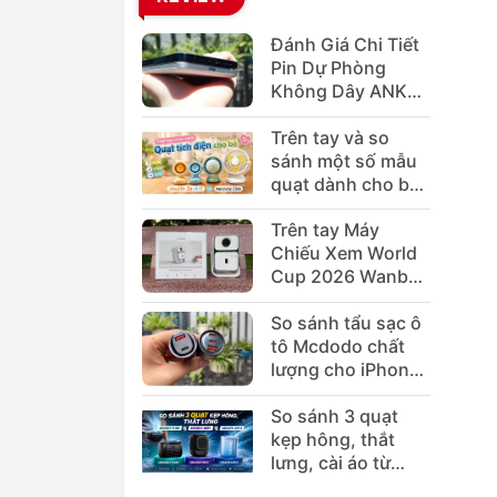
Đánh Giá Chi Tiết
Pin Dự Phòng
Không Dây ANKER
3. K
MagGo A1665
Trên tay và so
sánh một số mẫu
quạt dành cho bé
Jisulife 2s/4/1
Trên tay Máy
Aecooly Click
Lợi
Chiếu Xem World
Cup 2026 Wanbo
T2 Ultra Android
So sánh tẩu sạc ô
TV
tô Mcdodo chất
lượng cho iPhone
MacBook
So sánh 3 quạt
Kết
kẹp hông, thắt
lưng, cài áo từ
Xund
Jisulife và Aecooly