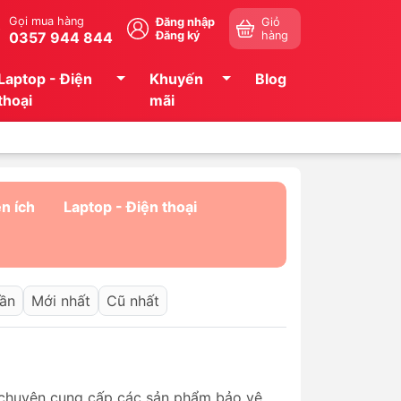
Gọi mua hàng
Đăng nhập
Giỏ
0357 944 844
Đăng ký
hàng
Laptop - Điện
Khuyến
Blog
thoại
mãi
ện ích
Laptop - Điện thoại
dần
Mới nhất
Cũ nhất
 chuyên cung cấp các sản phẩm bảo vệ