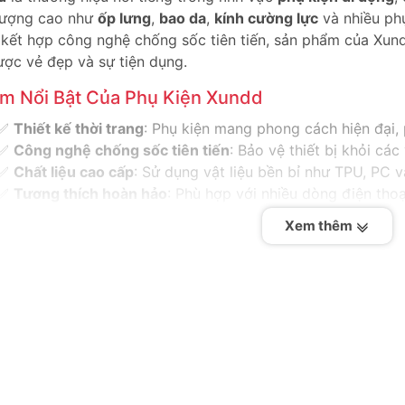
lượng cao như
ốp lưng
,
bao da
,
kính cường lực
và nhiều phụ
 kết hợp công nghệ chống sốc tiên tiến, sản phẩm của Xund
ược vẻ đẹp và sự tiện dụng.
m Nổi Bật Của Phụ Kiện Xundd
✅
Thiết kế thời trang
: Phụ kiện mang phong cách hiện đại,
✅
Công nghệ chống sốc tiên tiến
: Bảo vệ thiết bị khỏi các
✅
Chất liệu cao cấp
: Sử dụng vật liệu bền bỉ như TPU, PC 
✅
Tương thích hoàn hảo
: Phù hợp với nhiều dòng điện tho
✅
Đa dạng sản phẩm
: Bao gồm ốp lưng, bao da, kính cường
Xem thêm
nh Mục Sản Phẩm Nổi Bật Của Xundd
p Lưng Chống Sốc
Ốp lưng chống sốc 360°
: Bảo vệ toàn diện với thiết kế ch
Ốp lưng trong suốt
: Giữ nguyên vẻ đẹp nguyên bản của th
Ốp lưng thời trang
: Đa dạng màu sắc và hoa văn dành cho 
ao Da Cao Cấp