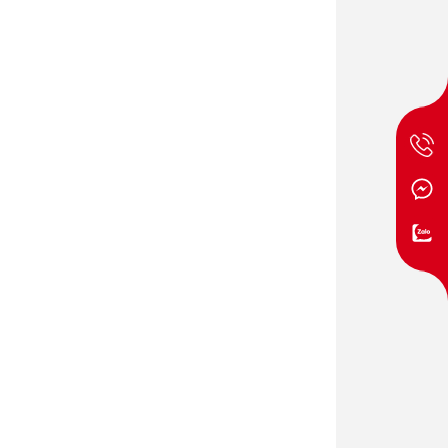
 tự động.
ác cầm nắm thoải mái.
ng hoặc giấy tờ cá nhân.
mạnh mẽ.
nét.
g bị bọt khí.
ệu quả.
 trẻ trung đến sang trọng.
gặt trước khi đến tay người tiêu dùng.
ổ biến trên thị trường.
lượng và giá thành.
 mà còn là người bạn đồng hành giúp bảo