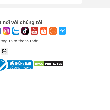
sự kết hợp giữa công nghệ tiên tiến và
ọi người dùng hiện đại.
nh cường lực
chất lượng cao, hãy khám
t nối với chúng tôi
sử dụng thiết bị di động của bạn! 🚀
ơng thức thanh toán