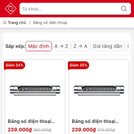
Trang chủ
/
Bảng số điện thoại
Sắp xếp:
Mặc định
A → Z
Z → A
Giá tăng dần
Gi
Giảm 34%
Giảm 35%
Bảng số điện thoại
Bảng số điện thoại
Baseus Metal Parking
dùng trên xe hơi
239.000₫
239.000₫
360.000₫
370.000₫
Card dùng cho xe hơi
Baseus All Metal 2 mặt