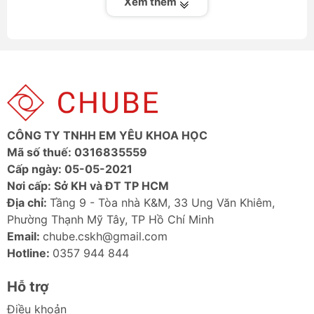
Thoại Baseus
Xem thêm
1. Thiết Kế Sang Trọng, Nâng Tầm Nội Thất
Với chất liệu hợp kim nhôm cao cấp, các đường nét
tinh xảo và kích thước nhỏ gọn, bảng số điện thoại
Baseus không chỉ là một công cụ mà còn là một phụ
kiện trang trí, giúp khoang nội thất xe của bạn trở nên
chuyên nghiệp và đẳng cấp hơn.
CÔNG TY TNHH EM YÊU KHOA HỌC
2. Cơ Chế Che/Ẩn Số Thông Minh
Mã số thuế: 0316835559
Đây là tính năng đắt giá nhất. Chỉ với một thao tác
Cấp ngày: 05-05-2021
xoay hoặc trượt nhẹ, bạn có thể ngay lập tức
che đi
Nơi cấp: Sở KH và ĐT TP HCM
dãy số điện thoại
của mình khi không cần hiển thị,
Địa chỉ:
Tầng 9 - Tòa nhà K&M, 33 Ung Văn Khiêm,
đảm bảo 100% quyền riêng tư và tránh bị làm phiền.
Phường Thạnh Mỹ Tây, TP Hồ Chí Minh
Email:
chube.cskh@gmail.com
3. Chất Liệu Cao Cấp, Bền Bỉ Với Thời Gian
Hotline:
0357 944 844
Sản phẩm được làm từ kim loại hoặc nhựa ABS chống
chịu nhiệt độ cao, không bị bay màu hay biến dạng
Hỗ trợ
dưới ánh nắng mặt trời, đảm bảo độ bền vượt trội.
Điều khoản