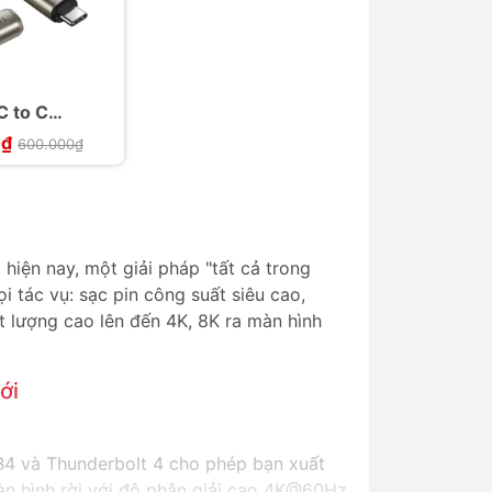
C to C
 100W
0₫
600.000₫
 Gen2
hiện nay, một giải pháp "tất cả trong
i tác vụ: sạc pin công suất siêu cao,
ất lượng cao lên đến 4K, 8K ra màn hình
ới
B4 và Thunderbolt 4 cho phép bạn xuất
 màn hình rời với độ phân giải cao 4K@60Hz,