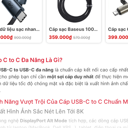
dữ liệu sạc nhanh
Cáp sạc Baseus 100W
Cáp sạc 
us Flash Series
Tungsten Gold C to C
Baseusa
.000₫
359.000₫
399.00
900.000₫
570.000₫
4 100W 40Gbps
USB3.2
Hammer
60Hz
10Gbps
 C to C Đa Năng Là Gì?
USB-C to USB-C đa năng
là chuẩn cáp kết nối cao cấp nhất 
cho phép bạn chỉ cần
một sợi cáp duy nhất
để thực hiện mọ
n dữ liệu tốc độ chóng mặt và đặc biệt là xuất hình ảnh ch
.
h Năng Vượt Trội Của Cáp USB-C to C Chuẩn M
uất Hình Ảnh Sắc Nét Lên Tới 8K
ông nghệ
DisplayPort Alt Mode
tích hợp, các dòng cáp US
ảnh từ laptop (MacBook, Dell XPS...), tablet, điện thoại ra