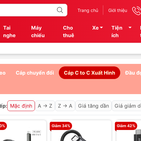
Trang chủ
Giới thiệu
Tai
Máy
Cho
Xe
Tiện
nghe
chiếu
thuê
ích
deo
Cáp chuyển đổi
Cáp C to C Xuất Hình
Đầu đ
ếp:
Mặc định
A → Z
Z → A
Giá tăng dần
Giá giảm 
30%
Giảm 34%
Giảm 42%