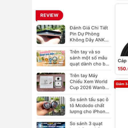
REVIEW
Đánh Giá Chi Tiết
Pin Dự Phòng
Không Dây ANKER
MagGo A1665
Trên tay và so
sánh một số mẫu
Cáp 
quạt dành cho bé
3.1 
150
Jisulife 2s/4/1
10Gb
Trên tay Máy
Aecooly Click
Chiếu Xem World
Giảm 
Cup 2026 Wanbo
T2 Ultra Android
So sánh tẩu sạc ô
TV
tô Mcdodo chất
lượng cho iPhone
MacBook
So sánh 3 quạt