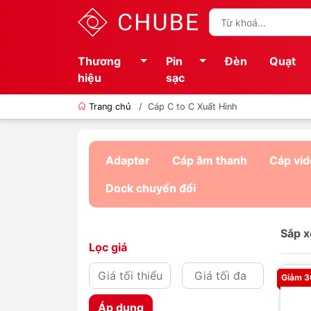
Thương
Pin
Đèn
Quạt
hiệu
sạc
Trang chủ
/
Cáp C to C Xuất Hình
Adapter
Cáp âm thanh
Cáp vi
Dock chuyển đổi
Sắp x
Lọc giá
Giảm 
Áp dụng