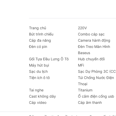
Các
Trang chủ
220V
1. C
Bút trình chiếu
Combo cáp sạc
Nổi t
Cáp đa năng
Camera hành động
mẽ, t
Đèn có pin
Đèn Treo Màn Hình
Baseus
2. C
Gối Tựa Đầu Lưng Ô Tô
Hub chuyển đổi
Ugree
Máy hút bụi
MFi
Thund
Sạc du lịch
Sạc Dự Phòng 3C (CC
Tiện ích ô tô
Túi Chống Nước Điện
Cá
Thoại
Tai nghe
Titanium
Cast không dây
Ổ cắm điện cổng usb
Cáp video
Cáp âm thanh