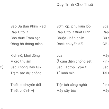
hiệu năng và giá cả, đáp ứng tốt nhu cầu xuất màn hình 4K
Quy Trình Cho Thuê
Cần nối dài kết nối:
Chọn các dòng
Cáp nối dài Type-C
chu
tín hiệu hình ảnh và tốc độ dữ liệu.
 Thương Hiệu Cáp C to C Uy Tín Tại Chube.vn
Bao Da Bàn Phím iPad
Bơm lốp, phụ kiện lốp
Búa
áp Baseus
Cáp C to C
Cáp C to C Xuất Hình
Cáp
iếng với các dòng sản phẩm như Flash Series, Tungsten Go
Cho thuê Trạm sạc
Chuột - bàn phím
Củ 
hiết kế bền bỉ với dây bện dù và đầu cắm chắc chắn.
Đồng hồ thông minh
Dock chuyển đổi
Giá 
áp Ugreen
Kích nổ, khởi động
Loa
Máy
n là thương hiệu được tin dùng toàn cầu với các sản phẩm
Micro thu âm
Ổ cắm điện chống sét
Pin
erbolt 4 của Ugreen luôn đảm bảo chất lượng tín hiệu ổn đ
C)
Sạc Không Dây Qi2
Sạc Laptop Type C
Sạc
Trạm sạc dự phòng
Tủ lạnh mini
Tai
p USB-C Đa Năng Dành Cho Ai?
Người dùng hệ sinh thái Apple (MacBook, iPad):
Tối ưu hó
Thiết bị chuyển đổi
Tiện ích công nghệ
Pin
xuất màn hình, vừa kết nối hub chỉ với một cáp.
Thiết bị định vị
Máy sấy tóc
Máy
Nhà sáng tạo nội dung (Editor, Designer):
Truyền file dung
màn hình đồ họa chuyên nghiệp.
Game thủ:
Kết nối laptop với màn hình gaming tần số quét