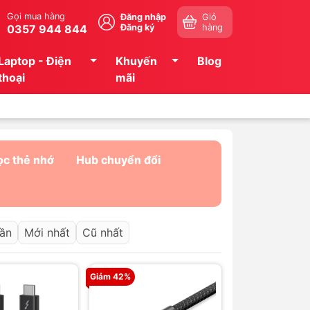
Gọi mua hàng
Đăng nhập
Giỏ
0357 944 844
Đăng ký
hàng
Laptop - Điện
Khuyến
Blog
thoại
mãi
ọc thẻ nhớ
Hub chuyển đổi
dần
Mới nhất
Cũ nhất
Giảm 42%