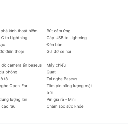
, kết nối SSD và sạc 100W.
yên dụng để đảm bảo không bị suy hao
 phá kính thoát hiểm
Bút cảm ứng
 C to Lightning
Cáp USB to Lightning
ld, cáp Baseus mang đến hiệu năng mạnh
sạc
Đèn bàn
đỡ điện thoại
Giá đỡ xe hơi
 dò camera ẩn baseus
Máy chiếu
 đạt chuẩn quốc tế. Các dòng cáp USB4,
 dự phòng
Quạt
ịnh và độ bền vượt trội.
 ô tô
Tai nghe Baseus
 nghe Open-Ear
Tấm pin năng lượng mặt
trời
a cổng Thunderbolt/USB4 để vừa sạc, vừa
 dung lượng lớn
Pin giá rẻ - Mini
 cạo râu
Chăm sóc sức khỏe
 lượng lớn từ máy ảnh, ổ cứng và xuất ra
 cao hoặc các eGPU (card đồ họa rời) để