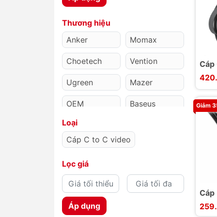
Thương hiệu
Anker
Momax
Choetech
Vention
Cáp 
Gam
420
Ugreen
Mazer
Ocul
bẻ 
OEM
Baseus
906
Giảm 
Loại
Cáp C to C video
Lọc giá
Cáp 
Type
Áp dụng
259
sạc