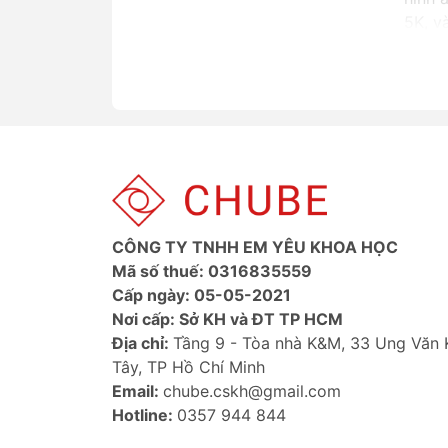
5K, v
2. T
Quên 
đến
4
hơn n
3. S
Hỗ tr
suất 
CÔNG TY TNHH EM YÊU KHOA HỌC
hình 
Mã số thuế: 0316835559
Cấp ngày: 05-05-2021
Hướ
Nơi cấp: Sở KH và ĐT TP HCM
Không
Địa chỉ:
Tầng 9 - Tòa nhà K&M, 33 Ung Văn
Tây, TP Hồ Chí Minh
Email:
chube.cskh@gmail.com
Hotline:
0357 944 844