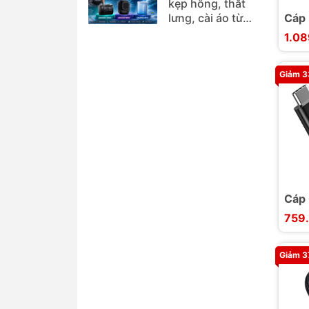
kẹp hông, thắt
lưng, cài áo từ
Cáp
Jisulife và Aecooly
Thun
1.0
8K6
40G
Giảm 
Cáp
A301
759
40G
5K@
Giảm 