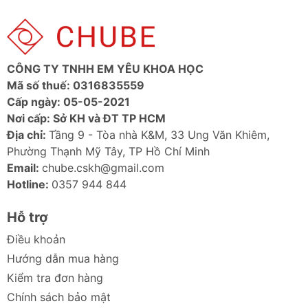
CÔNG TY TNHH EM YÊU KHOA HỌC
Mã số thuế: 0316835559
Chào mừng bạn đến với gian hàng đèn MotoM chính
Cấp ngày: 05-05-2021
hãng tại chube.vn! Nếu bạn đang tìm kiếm một chiếc
Nơi cấp: Sở KH và ĐT TP HCM
đèn không chỉ đẹp, bền, mà còn phải thật sự xịn và an
Địa chỉ:
Tầng 9 - Tòa nhà K&M, 33 Ung Văn Khiêm,
toàn cho mắt, thì MotoM chính là câu trả lời.
Phường Thạnh Mỹ Tây, TP Hồ Chí Minh
chube.vn tự hào mang đến cho bạn bộ sưu tập đèn
Email:
chube.cskh@gmail.com
LED cao cấp từ MotoM - thương hiệu 100% vốn Nhật
Hotline:
0357 944 844
Bản. Dù bạn cần đèn bàn thông minh, đèn đứng sang
Hỗ trợ
trọng, hay đèn trang trí, mỗi sản phẩm đều là sự kết
hợp hoàn hảo giữa vật liệu cao cấp (gỗ tự nhiên, kim
Điều khoản
loại) và công nghệ LED tiên tiến. Tất cả đều vì sức
Hướng dẫn mua hàng
khỏe và sự tiện nghi của bạn.
Kiểm tra đơn hàng
Vì Sao Bạn Nên Chọn Đèn MotoM tại
Chính sách bảo mật