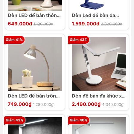
Đèn LED để bàn thông
Đèn Led để bàn đa
minh MoToM
năng MotoM GS1701
649.000₫
1.599.000₫
1.120.000₫
2.820.000₫
GST005W
Giảm 41%
Giảm 43%
Đèn LED để bàn trồng
Đèn để bàn đa khúc xạ
cây MotoM GS1704
giảm tia sáng xanh bảo
749.000₫
2.490.000₫
1.280.000₫
4.340.000₫
vệ mắt MotoM
GST008
Giảm 43%
Giảm 40%