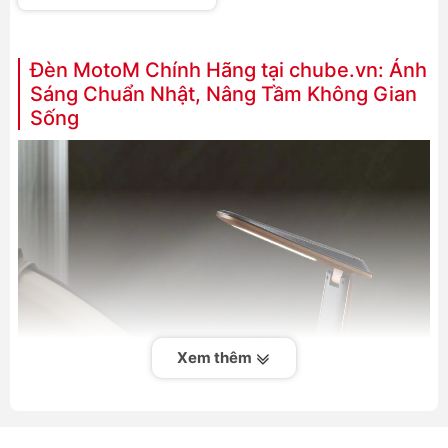
GS1705
Đèn MotoM Chính Hãng tại chube.vn: Ánh
Sáng Chuẩn Nhật, Nâng Tầm Không Gian
Sống
Xem thêm