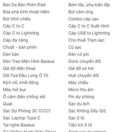
Bao Da Bàn Phím iPad
Bơm lốp, phụ kiện lốp
của MotoM có công nghệ
lọc bớt ánh sáng xanh
Búa phá kính thoát hiểm
Bút cảm ứng
có hại. Điều này giúp mắt bạn đỡ mỏi, đỡ khô và
Bút trình chiếu
Combo cáp sạc
ngủ ngon hơn, ngay cả khi phải làm việc khuya.
Cáp C to C
Cáp C to C Xuất Hình
Thiết Kế Thông Minh, Siêu Tiện Lợi:
Trải nghiệm
Cáp C to Lightning
Cáp USB to Lightning
sự tiện nghi với các tính năng như chỉnh 5-6 mức
Cáp đa năng
Cho thuê Trạm sạc
độ sáng, đổi 3-5 màu ánh sáng (từ vàng ấm thư
Chuột - bàn phím
Củ sạc
giãn đến trắng sáng để tập trung), có cổng sạc
Đèn bàn
Đèn có pin
USB, sạc không dây và cả màn hình LCD hiện
Đèn Treo Màn Hình Baseus
Dock chuyển đổi
đại.
Giá đỡ điện thoại
Giá đỡ xe hơi
Gối Tựa Đầu Lưng Ô Tô
Hub chuyển đổi
Hãy khám phá bộ sưu tập MotoM và cùng chube.vn
Kích nổ, khởi động
Máy chiếu
nâng tầm không gian sống của bạn nhé!
Máy hút bụi
Micro thu âm
Ổ cắm điện chống sét
Pin dự phòng
Mua Ngay Đèn MotoM Chính Hãng tại
Quạt
Sạc du lịch
chube.vn!
Sạc Dự Phòng 3C (CCC)
Sạc Không Dây Qi2
Đừng chần chừ! Nâng tầm không gian sống và bảo vệ
Sạc Laptop Type C
Sạc ô tô
đôi mắt cho cả gia đình ngay hôm nay với đèn MotoM
Tai nghe Baseus
Tiện ích ô tô
cao cấp.
Túi Chống Nước Điện Thoại
Trạm sạc dự phòng