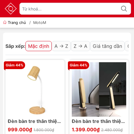
Trang chủ
/
MotoM
Sắp xếp:
Mặc định
A → Z
Z → A
Giá tăng dần
Gi
Giảm 44%
Giảm 44%
Đèn bàn tre thân thiện
Đèn bàn tre thân thiện
với môi trường MotoM
với môi trường MotoM
999.000₫
1.399.000₫
1.800.000₫
2.480.000₫
GST016W
GST017B