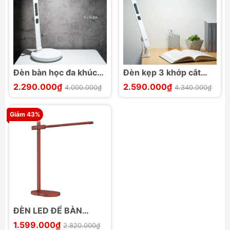
Đèn bàn học đa khúc
Đèn kẹp 3 khớp cắt
xạ giảm sáng xanh bảo
giảm 45% ánh sáng
2.290.000₫
2.590.000₫
4.000.000₫
4.340.000₫
vệ mắt MotoM
xanh MotoM
GST009
GST012CL
Giảm 43%
ĐÈN LED ĐỂ BÀN
KHÚC XẠ MoToM
1.599.000₫
2.820.000₫