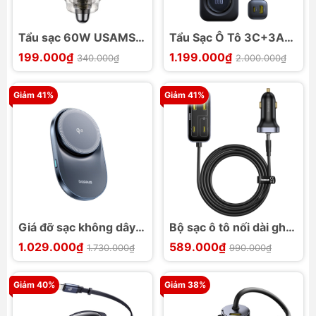
Tẩu sạc 60W USAMS
Tẩu Sạc Ô Tô 3C+3A
CC208 C39 1C+1U
Baseus PrimeTrip VW1
199.000₫
1.199.000₫
340.000₫
2.000.000₫
105W kèm cáp thu gọn
60W
Giảm 41%
Giảm 41%
Giá đỡ sạc không dây
Bộ sạc ô tô nối dài ghế
từ tính Baseus
sau Baseus L1 3U+3C
1.029.000₫
589.000₫
1.730.000₫
990.000₫
PrimeTrip VC1 Pro Qi2
110W
Giảm 40%
Giảm 38%