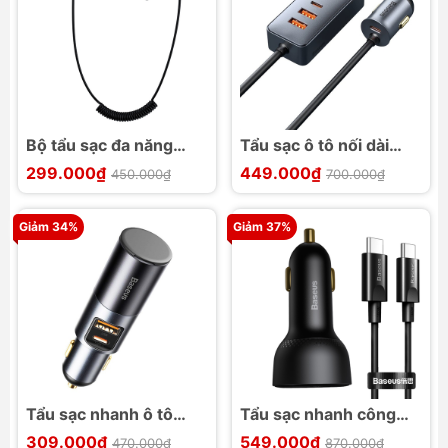
Bộ tẩu sạc đa năng
Tẩu sạc ô tô nối dài
trên xe hơi Baseus T
Baseus Share
299.000₫
449.000₫
450.000₫
700.000₫
Typed S-16
Together Extention
120w
Giảm 34%
Giảm 37%
Tẩu sạc nhanh ô tô
Tẩu sạc nhanh công
Baseus 120w Share
suất cao Baseus 100w
309.000₫
549.000₫
470.000₫
870.000₫