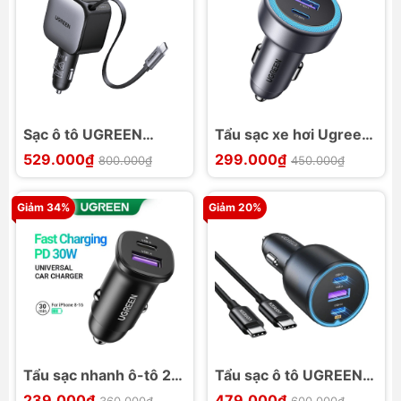
Sạc ô tô UGREEN
Tẩu sạc xe hơi Ugreen
Nexode EC602 55212B
3 cổng (2C1A) 30W
529.000₫
299.000₫
800.000₫
450.000₫
60W với cáp rút
EC307
Giảm 34%
Giảm 20%
Tẩu sạc nhanh ô-tô 2
Tẩu sạc ô tô UGREEN
cổng 1C1A 30W
CD293 130W 2C-1A
239.000₫
479.000₫