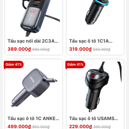
Tẩu sạc nối dài 2C3A
Tẩu sạc ô tô 1C1A
USAMS CC213 C40
ANKER A2735 52.5W
389.000₫
319.000₫
660.000₫
550.000₫
165W
Giảm 41%
Giảm 41%
Tẩu sạc ô tô 1C ANKER
Tẩu sạc ô tô USAMS
A2738 75W
US-CC119 C22
499.000₫
229.000₫
850.000₫
390.000₫