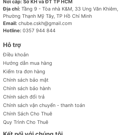
nhiều thiết bị cùng lúc, từ điện thoại, tai nghe đến cả
Nơi cấp: Sở KH và ĐT TP HCM
laptop yêu cầu nguồn lớn.
Địa chỉ:
Tầng 9 - Tòa nhà K&M, 33 Ung Văn Khiêm,
Phường Thạnh Mỹ Tây, TP Hồ Chí Minh
3. Thiết Kế Thông Minh & An Toàn
Email:
chube.cskh@gmail.com
Sản phẩm từ các thương hiệu uy tín như
Baseus,
Hotline:
0357 944 844
Ugreen, Anker
được trang bị chip thông minh để tự
động điều chỉnh dòng điện, chống quá nhiệt, quá
Hỗ trợ
dòng, ngắn mạch, bảo vệ an toàn tuyệt đối cho cả xe
Điều khoản
và thiết bị của bạn.
Hướng dẫn mua hàng
4. Tích Hợp Nhiều Tiện Ích Đa Dạng
Kiểm tra đơn hàng
Chính sách bảo mật
Không chỉ sạc, nhiều mẫu còn tích hợp dây rút gọn,
sạc không dây MagSafe, phát nhạc qua Bluetooth/FM,
Chính sách bảo hành
hay thậm chí là bộ chuyển đổi nguồn điện 220V.
Chính sách đổi trả
Chính sách vận chuyển - thanh toán
Các Loại Sạc Ô Tô Phổ Biến Nhất Tại
Chube.vn
Chính Sách Cho Thuê
Quy Trình Cho Thuê
Dựa trên nhu cầu đa dạng của người dùng, chúng tôi
phân loại sạc ô tô thành các nhóm chính sau:
Kết nối với chúng tôi