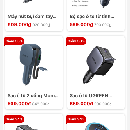
Máy hút bụi cầm tay
Bộ sạc ô tô từ tính
Mini Baseus Shark One
Baseus PrimeTrip VP2
609.000₫
599.000₫
920.000₫
700.000₫
LV332
A+3C 160W
Giảm 33%
Giảm 33%
Sạc ô tô 2 cổng Momax
Sạc ô tô UGREEN
1-Move⁺ 60w với cáp
Nexode EC603 55909
569.000₫
659.000₫
848.000₫
990.000₫
rút gọn tích hợp
90w với cáp rút
Giảm 34%
Giảm 34%