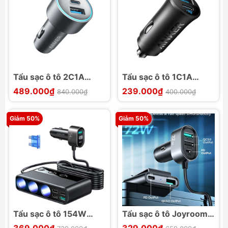
Tẩu sạc ô tô 2C1A
Tẩu sạc ô tô 1C1A
ANKER A2731 67W
ANKER A2741 30W
489.000₫
239.000₫
840.000₫
400.000₫
Giảm 50%
Giảm 50%
Tẩu sạc ô tô 154W
Tẩu sạc ô tô Joyroom
Joyroom CL06 3 tẩu 6
CL05