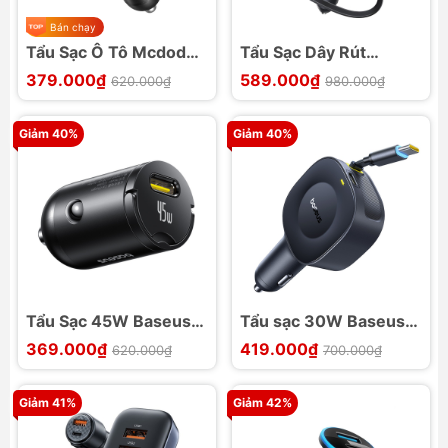
Bán chạy
Tẩu Sạc Ô Tô Mcdodo
Tẩu Sạc Dây Rút
95W 1U1C
Mcdodo FreeGo 75W
379.000₫
589.000₫
620.000₫
980.000₫
1U1C
Giảm 40%
Giảm 40%
Tẩu Sạc 45W Baseus
Tẩu sạc 30W Baseus
PrimeTrip VP2 1C
PrimeTrip VR2
369.000₫
419.000₫
620.000₫
700.000₫
Giảm 41%
Giảm 42%