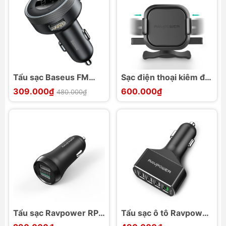
Tẩu sạc Baseus FM
Sạc điện thoại kiêm đế
Transmitter Wireless
giữ ô tô RAVPower 5W
309.000₫
600.000₫
480.000₫
5.0 Modulator Adapter
RP-SH008
3.4A
Tẩu sạc Ravpower RP-
Tẩu sạc ô tô Ravpower
PC088 30W sạc nhanh
RP-VC003, 4 cổng