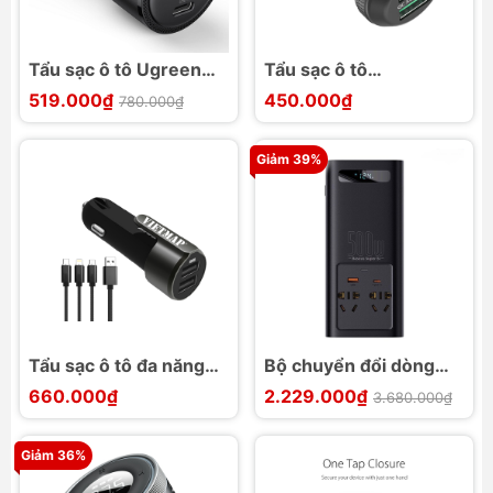
Tẩu sạc ô tô Ugreen
Tẩu sạc ô tô
CD239 3 cổng 2C1A
RAVPower 40W hỗ trợ
519.000₫
450.000₫
780.000₫
69W
iSmart 2.0 và Quick
Charge 3.0 (RP-
Giảm 39%
VC007)
Tẩu sạc ô tô đa năng
Bộ chuyển đổi dòng
Vietmap VM31
điện ô tô Baseus Super
660.000₫
2.229.000₫
3.680.000₫
Si Power Inverter
500W (220V CN/EU)
Giảm 36%