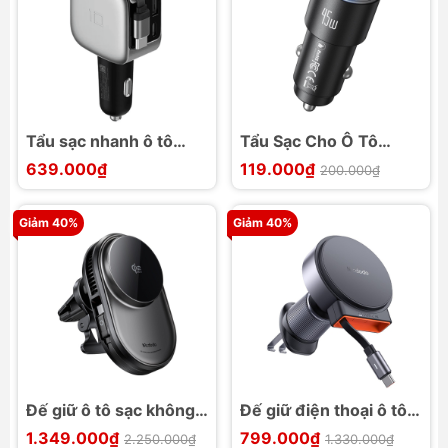
Tẩu sạc nhanh ô tô
Tẩu Sạc Cho Ô Tô
Cuktech CC903P
MCDODO CC-534
639.000₫
119.000₫
200.000₫
100W 3 cổng Cáp rút
45W 1C
70cm
Giảm 40%
Giảm 40%
Đế giữ ô tô sạc không
Đế giữ điện thoại ô tô
dây MCDODO CH-840
sạc không dây
1.349.000₫
799.000₫
2.250.000₫
1.330.000₫