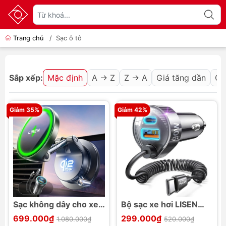
Trang chủ
/
Sạc ô tô
Sắp xếp:
Mặc định
A → Z
Z → A
Giá tăng dần
Gi
Giảm 35%
Giảm 42%
Sạc không dây cho xe
Bộ sạc xe hơi LISEN
hơi LISEN W608 Pro
90W kèm cáp lò xo
699.000₫
299.000₫
1.080.000₫
520.000₫
Qi2.2 25W giác hút
USB-C 45W