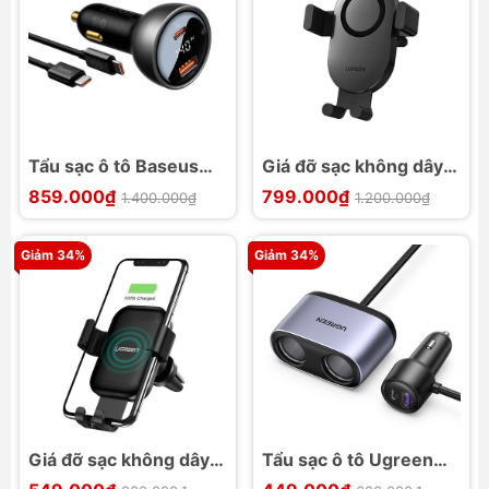
Tẩu sạc ô tô Baseus
Giá đỡ sạc không dây
Digital Display PD3.1
Ugreen CD256 trên ô
859.000₫
799.000₫
1.400.000₫
1.200.000₫
140W kèm cáp 240W
tô 15W
Giảm 34%
Giảm 34%
Giá đỡ sạc không dây
Tẩu sạc ô tô Ugreen
Ugreen CD208 2 in 1
CD252 1U1C + 2 Port