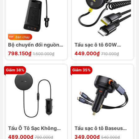
Bán chạy
Bộ chuyển đổi nguồn
Tẩu sạc ô tô 60W
điện ô tô Baseus
Baseus Circular Plastic
798.150₫
449.000₫
1.500.000₫
710.000₫
Power Inverter 12V ra
kèm cáp sạc tiện lợi
220V - 150W
Giảm 38%
Giảm 35%
Tẩu Ô Tô Sạc Không
Tẩu sạc ô tô Baseus
Dây Từ Tính Magsafe
Enjoyment Pro 60W
489.000₫
349.000₫
790.000₫
540.000₫