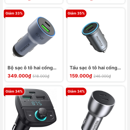
cổng
Giảm 33%
Giảm 35%
Bộ sạc ô tô hai cổng
Tẩu sạc ô tô hai cổng
67W USB-C / Type-C
30W Momax Move
349.000₫
159.000₫
518.000₫
246.000₫
+ USB Momax UC16E
UC18E
Giảm 34%
Giảm 34%