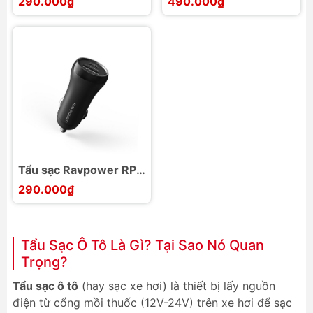
290.000₫
490.000₫
QC 3.0
USB, 54W
Tẩu sạc Ravpower RP-
PC090, 30W, USB-C
290.000₫
Tẩu Sạc Ô Tô Là Gì? Tại Sao Nó Quan
Trọng?
Tẩu sạc ô tô
(hay sạc xe hơi) là thiết bị lấy nguồn
điện từ cổng mồi thuốc (12V-24V) trên xe hơi để sạc