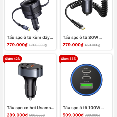
Tẩu sạc ô tô kèm dây
Tẩu sạc ô tô 30W
rút Baseus Enjoyment
Baseus Tiny Star Mini
779.000₫
279.000₫
1.300.000₫
450.000₫
Max 60W
cáp C+C/L
Giảm 42%
Giảm 33%
Tẩu sạc xe hơi Usams
Tẩu sạc ô tô 100W
CC257 C42 100W 3
Momax UC17E 3 cổng
289.000₫
509.000₫
500.000₫
760.000₫