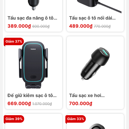
Tẩu sạc đa năng ô tô
Tẩu sạc ô tô nối dài
Baseus S-09 Pro
Baseus Car Cigarette
389.000₫
489.000₫
600.000₫
770.000₫
Series Car FM
Lighter 30W
Transmitter
Giảm 37%
Đế giữ kiêm sạc ô tô
Tẩu sạc xe hơi
15W Baseus Milky Way
RavPower RP-VC030
669.000₫
700.000₫
1.070.000₫
Pro
PD Pionner 49W
Giảm 39%
Giảm 33%