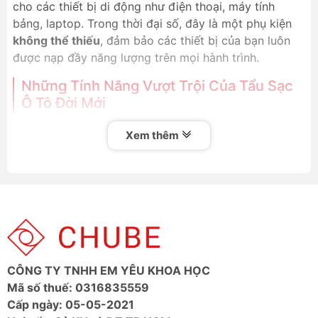
cho các thiết bị di động như điện thoại, máy tính
bảng, laptop. Trong thời đại số, đây là một phụ kiện
không thể thiếu
, đảm bảo các thiết bị của bạn luôn
được nạp đầy năng lượng trên mọi hành trình.
Những Tính Năng Vượt Trội Của Tẩu Sạc
Ô Tô Đời Mới
1. Sạc Nhanh Đa Chuẩn (Power Delivery &
Xem thêm
Quick Charge)
Các tẩu sạc hiện đại hỗ trợ các công nghệ sạc nhanh
tiên tiến nhất như
Power Delivery (PD)
và
Quick
Charge (QC)
, cho phép sạc đầy trên 50% pin điện
thoại chỉ trong 30 phút, thậm chí cấp nguồn cho cả
MacBook, laptop.
2. Công Suất Cực Lớn (Lên Đến 160W)
CÔNG TY TNHH EM YÊU KHOA HỌC
Với công suất cao lên đến
100W, 140W, 160W
, một
Mã số thuế: 0316835559
tẩu sạc duy nhất có thể cung cấp đủ năng lượng cho
Cấp ngày: 05-05-2021