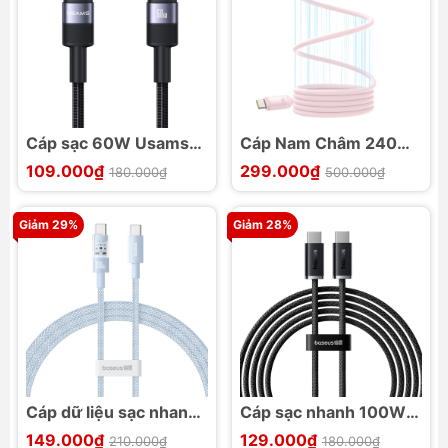
Cáp sạc 60W Usams
Cáp Nam Châm 240W
SJ724 C to C
Baseus PicoGo Liquid
109.000₫
299.000₫
180.000₫
500.000₫
Aluminum Alloy SY
Silicone C to C
Series
Giảm 29%
Giảm 28%
Cáp dữ liệu sạc nhanh
Cáp sạc nhanh 100W
100W Baseus Gem C
Baseus Dynamic 3
149.000₫
129.000₫
210.000₫
180.000₫