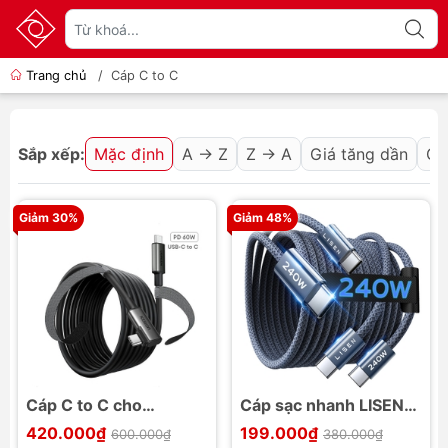
Trang chủ
/
Cáp C to C
Sắp xếp:
Mặc định
A → Z
Z → A
Giá tăng dần
Gi
Giảm 30%
Giảm 48%
Cáp C to C cho
Cáp sạc nhanh LISEN
Gaming/VR
USB-C to USB-C
420.000₫
199.000₫
600.000₫
380.000₫
Oculus/Meta Quest bẻ
240W PD3.1