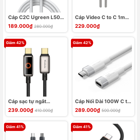
Cáp C2C Ugreen L502
Cáp Video C to C 1m
sạc nhanh PD 100W
Sạc Nhanh 100W
189.000₫
229.000₫
280.000₫
20Gbps Momax DC31
Giảm 42%
Giảm 42%
Cáp sạc tự ngắt
Cáp Nối Dài 100W C to
MCDODO CA-668
C VENTION TRF
239.000₫
289.000₫
410.000₫
500.000₫
1.2m C to C 100W
4K@60Hz 10Gbps
Giảm 41%
Giảm 41%