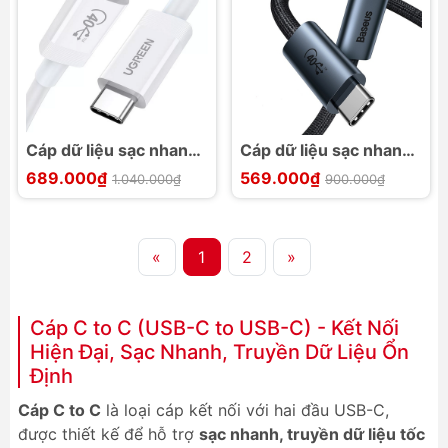
Cáp dữ liệu sạc nhanh
Cáp dữ liệu sạc nhanh
C to C Ugreen US506
Baseus Flash Series
689.000₫
569.000₫
1.040.000₫
900.000₫
USB4 40Gbps
USB4 100W 40Gbps
8K@60Hz
«
1
2
»
Cáp C to C (USB-C to USB-C) - Kết Nối
Hiện Đại, Sạc Nhanh, Truyền Dữ Liệu Ổn
Định
Cáp C to C
là loại cáp kết nối với hai đầu USB-C,
được thiết kế để hỗ trợ
sạc nhanh, truyền dữ liệu tốc