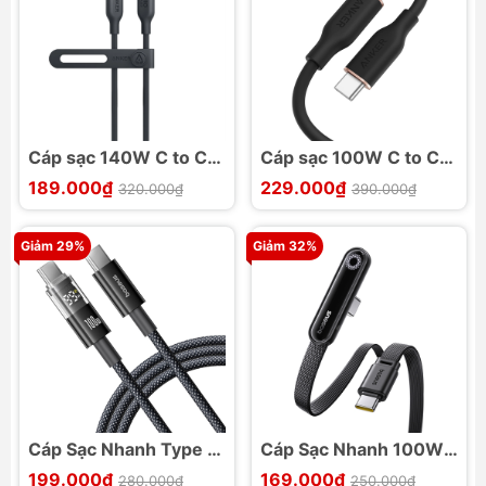
Cáp sạc 140W C to C
Cáp sạc 100W C to C
ANKER TPE Bio-Based
ANKER 643 A8552
189.000₫
229.000₫
320.000₫
390.000₫
544 A80F1
Giảm 29%
Giảm 32%
Cáp Sạc Nhanh Type C
Cáp Sạc Nhanh 100W
to Type C Baseus
Baseus MVP 3 Type C
199.000₫
169.000₫
280.000₫
250.000₫