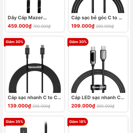
Dây Cáp Mazer
Cáp sạc bẻ góc C to C
Infinite.LINK 3 Pro
100W Baseus Legend
459.000₫
199.000₫
700.000₫
290.000₫
Cable USB-C TO USB C
Series Elbow
100w
Giảm 30%
Giảm 30%
Cáp sạc nhanh C to C
Cáp LED sạc nhanh C
100W Baseus Superior
to C 100W Baseus
139.000₫
209.000₫
200.000₫
300.000₫
Display Series
Giảm 35%
Giảm 18%