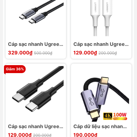
Cáp sạc nhanh Ugreen
Cáp sạc nhanh Ugreen
US161 C to C
US264 C to C hỗ trợ
329.000₫
129.000₫
500.000₫
200.000₫
sạc QC3.0
Giảm 36%
Cáp sạc nhanh Ugreen
Cáp dữ liệu sạc nhanh
US286 C to C
USB3.2 Gen 2 PD
129.000₫
190.000₫
200.000₫