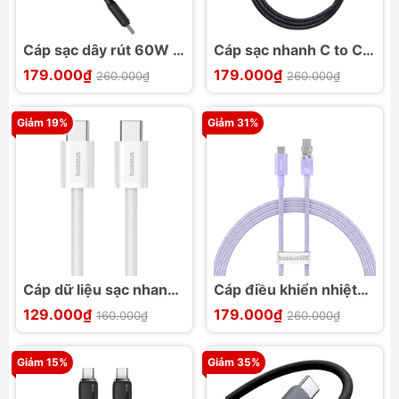
Cáp sạc dây rút 60W C
Cáp sạc nhanh C to C
to C Rút Gọn Baseus
PD 100W Baseus
179.000₫
179.000₫
260.000₫
260.000₫
Free2Pull Mini
Tungsten Gold
Giảm 19%
Giảm 31%
Cáp dữ liệu sạc nhanh
Cáp điều khiển nhiệt
30W Baseus Superior
độ 100W Baseus
129.000₫
179.000₫
160.000₫
260.000₫
Series 2 C to C
Explorer Series C-C
Giảm 15%
Giảm 35%