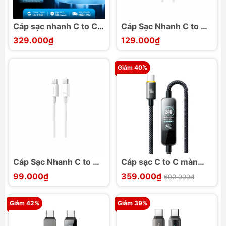
Cáp sạc nhanh C to C
Cáp Sạc Nhanh C to C
2m Cuktech CTC620P
2m 240W CUKTECH
329.000₫
129.000₫
240W Màn hình OLED
CTC520P
Giảm 40%
Cáp Sạc Nhanh C to C
Cáp sạc C to C màn
100W CUKTECH KLC-
hình FTF thông minh
99.000₫
359.000₫
600.000₫
5499
MCDODO CA-875 Cab
Vision 240W 1.2M
Giảm 42%
Giảm 39%