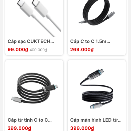
Cáp sạc CUKTECH
Cáp C to C 1.5m
Type-C sang Type-C
CUKTECH CMC615
99.000₫
269.000₫
400.000₫
Trắng
240w hỗ trợ carplay,
android auto, từ tính
Cáp từ tính C to C
Cáp màn hình LED từ
Cuktech CTC615P
tính CMC615P 240W
299.000₫
399.000₫