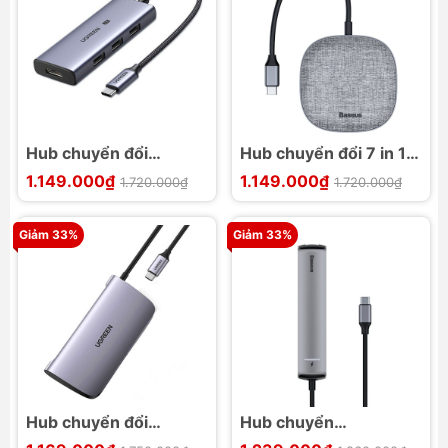
Hub chuyển đổi
Hub chuyển đổi 7 in 1
Ugreen CM500 C sang
Baseus Fabric LV750
1.149.000₫
1.149.000₫
1.720.000₫
1.720.000₫
HDMI 8KHD
Giảm 33%
Giảm 33%
Hub chuyển đổi
Hub chuyển
Ugreen 7 in 1 USB C
ThunderBolt Baseus