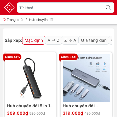
Trang chủ
/
Hub chuyển đổi
Sắp xếp:
Mặc định
A → Z
Z → A
Giá tăng dần
Gi
Giảm 41%
Giảm 34%
Hub chuyển đổi 5 in 1
Hub chuyển đổi
VENTION CHJ 10Gbps
Ugreen 4 in 1 50985
309.000₫
319.000₫
520.000₫
480.000₫