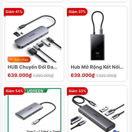
HDMI 4KHD CM417
HDMI 4K@30Hz + USB
3.0 + RJ45 + PD 100W
Giảm 41%
Giảm 37%
Bán chạy
HUB Chuyển Đổi Đa
Hub Mở Rộng Kết Nối
Năng 7-in-1 ANKER
Đa Năng Baseus
639.000₫
639.000₫
1.080.000₫
1.020.000₫
A83D2
PioneerJoy Series
HDMI4K@60Hz
Multifunctional
Giảm 54%
Giảm 33%