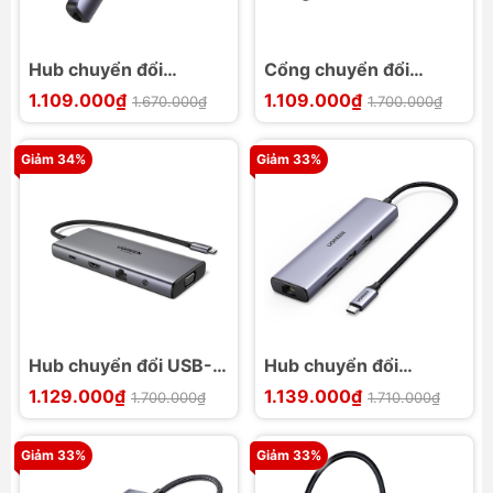
Hub chuyển đổi
Cổng chuyển đổi
Ugreen CM418 C
Mazer Infinite.HUB 6-
1.109.000₫
1.109.000₫
1.670.000₫
1.700.000₫
sang HDMI 4KHD+
in-1 M-
RJ45 + PD
UC2MULTI7001-BK
Giảm 34%
Giảm 33%
Hub chuyển đổi USB-C
Hub chuyển đổi
11 trong 1 Ugreen
Ugreen Type C hỗ trợ
1.129.000₫
1.139.000₫
1.700.000₫
1.710.000₫
45520
4K60Hz CM512
Giảm 33%
Giảm 33%