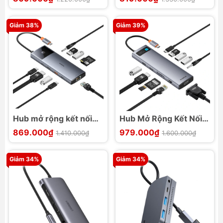
in 1 LV628
HUB Adapter
Giảm 38%
Giảm 39%
Hub mở rộng kết nối
Hub Mở Rộng Kết Nối
Baseus Metal Gleam
Baseus Metal Gleam
869.000₫
979.000₫
1.410.000₫
1.600.000₫
Series II
Series 11-Port HUB
Giảm 34%
Giảm 34%