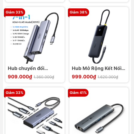
4K@30Hz
RJ45 Ugreen 60600
Giảm 33%
Giảm 38%
Hub chuyển đổi
Hub Mở Rộng Kết Nối
Ugreen 7 trong 1 USB
Đa Năng Baseus
909.000₫
999.000₫
1.360.000₫
1.620.000₫
Type-C CM512 4KHD
Nomos Series 6-in-1
Giảm 33%
Giảm 41%