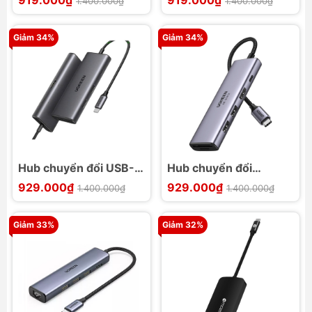
919.000₫
919.000₫
1.400.000₫
1.400.000₫
5 in 1M-
M-UC2MULTI302-GY
UC2PROHUB600-GY
Giảm 34%
Giảm 34%
Hub chuyển đổi USB-C
Hub chuyển đổi
7 trong 1 Ugreen
Ugreen CM511 60384
929.000₫
929.000₫
1.400.000₫
1.400.000₫
15531
C sang
HDMI+SD/TF+PD
Giảm 33%
Giảm 32%