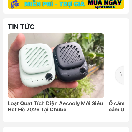
TIN TỨC
Loạt Quạt Tích Điện Aecooly Mới Siêu
Ổ cắm đi
Hot Hè 2026 Tại Chube
cắm Univ