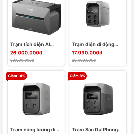
Trạm tích điện AI
Trạm điện di động
Anker SOLIX
EcoFlow DELTA 3 Plus
26.000.000₫
17.990.000₫
Solarbank 3 E2700
1024Wh 1800W
39.000.000₫
20.000.000₫
Pro cho gia đình
3600W max
Giảm 14%
Giảm 8%
Trạm năng lượng di
Trạm Sạc Dự Phòng