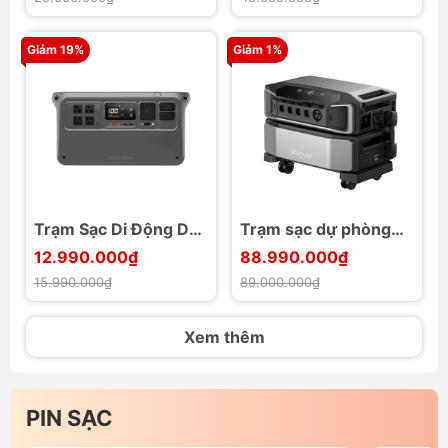
Giảm 19%
Giảm 1%
Trạm Sạc Di Động DJI
Trạm sạc dự phòng
Power 1000 V2
7200W EcoFlow
12.990.000₫
88.990.000₫
DELTA Pro Ultra
15.990.000₫
89.000.000₫
6000Wh
Xem thêm
PIN SẠC