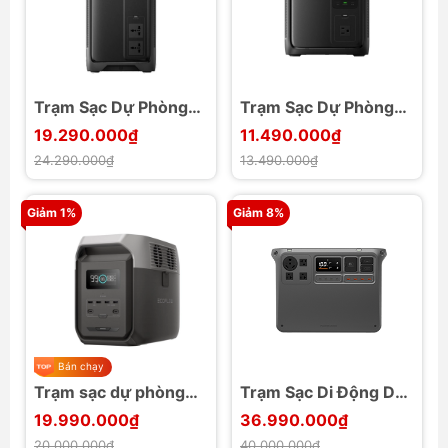
Trạm Sạc Dự Phòng
Trạm Sạc Dự Phòng
1920Wh EcoFlow
960Wh EcoFlow
19.290.000₫
11.490.000₫
Delta 3 Air 2000
Delta 3 Air 1000
24.290.000₫
13.490.000₫
Giảm 1%
Giảm 8%
Bán chạy
Trạm sạc dự phòng
Trạm Sạc Di Động DJI
1800W EcoFlow
Power 2000
19.990.000₫
36.990.000₫
DELTA 3 1500
20.000.000₫
40.000.000₫