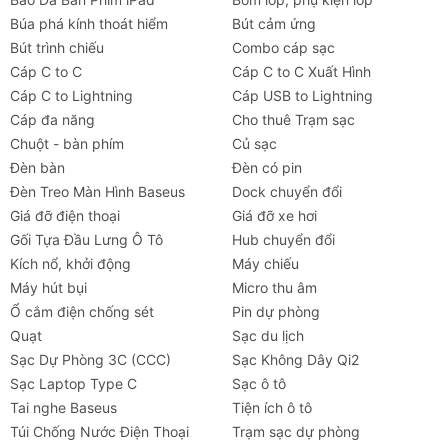
Búa phá kính thoát hiểm
Bút cảm ứng
Bút trình chiếu
Combo cáp sạc
Cáp C to C
Cáp C to C Xuất Hình
Cáp C to Lightning
Cáp USB to Lightning
Cáp đa năng
Cho thuê Trạm sạc
Chuột - bàn phím
Củ sạc
Đèn bàn
Đèn có pin
Đèn Treo Màn Hình Baseus
Dock chuyển đổi
Giá đỡ điện thoại
Giá đỡ xe hơi
Gối Tựa Đầu Lưng Ô Tô
Hub chuyển đổi
Kích nổ, khởi động
Máy chiếu
Máy hút bụi
Micro thu âm
Ổ cắm điện chống sét
Pin dự phòng
Quạt
Sạc du lịch
Sạc Dự Phòng 3C (CCC)
Sạc Không Dây Qi2
Sạc Laptop Type C
Sạc ô tô
Tai nghe Baseus
Tiện ích ô tô
Túi Chống Nước Điện Thoại
Trạm sạc dự phòng