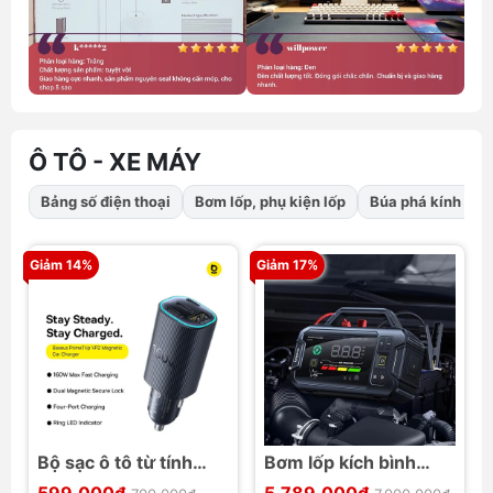
Ô TÔ - XE MÁY
Bảng số điện thoại
Bơm lốp, phụ kiện lốp
Búa phá kính tho
Giảm 14%
Giảm 17%
Bộ sạc ô tô từ tính
Bơm lốp kích bình
Baseus PrimeTrip VP2
Baseus PrimeTrip VJ1