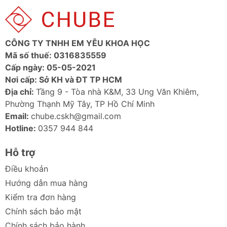
công trình ngoài trời đầy nắng
gió.
CÔNG TY TNHH EM YÊU KHOA HỌC
Mã số thuế: 0316835559
Cấp ngày: 05-05-2021
Nơi cấp: Sở KH và ĐT TP HCM
Địa chỉ:
Tầng 9 - Tòa nhà K&M, 33 Ung Văn Khiêm,
Phường Thạnh Mỹ Tây, TP Hồ Chí Minh
Email:
chube.cskh@gmail.com
Hotline:
0357 944 844
Hỗ trợ
Điều khoản
Hướng dẫn mua hàng
Kiểm tra đơn hàng
Chính sách bảo mật
Chính sách bảo hành