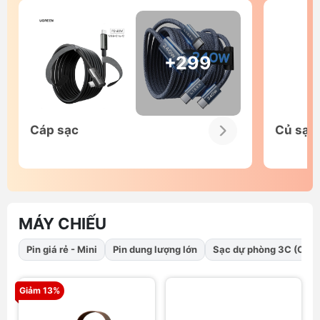
+299
Cáp sạc
Củ sạc
MÁY CHIẾU
Pin giá rẻ - Mini
Pin dung lượng lớn
Sạc dự phòng 3C (CCC
Giảm 13%
G