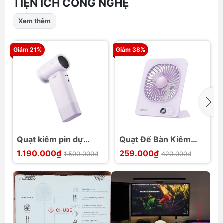
TIỆN ÍCH CÔNG NGHỆ
Xem thêm
Giảm 21%
Giảm 38%
G
Quạt kiêm pin dự
Quạt Để Bàn Kiêm
phòng Cuktech CP
Chân Đế Từ Tính
1.190.000₫
259.000₫
1.500.000₫
420.000₫
Modular Fan Plus
USAMS ZB363
10000mAh 33W