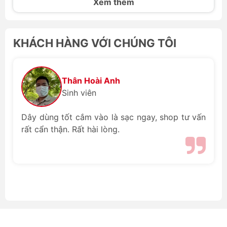
điều hòa đều trở thành một thử
Xem thêm
thách lớn. Để giải quyết vấn đề
này, các thiết bị làm mát cá nhân
nhỏ gọn đang trở thành xu hướng
KHÁCH HÀNG VỚI CHÚNG TÔI
được săn đón hàng đầu. Trong
đó, dòng sản phẩm quạt thắt lưng
và quạt kẹp hông nổi lên như một
vị cứu tinh nhờ khả năng làm mát
Thân Hoài Anh
rảnh tay, thổi luồng gió trực tiếp
Sinh viên
vào cơ thể dưới lớp áo quần mà
không gây vướng víu. Hôm nay,
Dây dùng tốt cắm vào là sạc ngay, shop tư vấn
chúng ta sẽ cùng đặt lên bàn cân
rất cẩn thận. Rất hài lòng.
so sánh quạt đeo hông Jisulife và
Aecooly với ba đại diện tiêu biểu
đang làm mưa làm gió tại hệ
thống chube.vn là Aecooly Click
01 NK01, JisuLife Life5 và
Aecooly Flow. Mỗi sản phẩm
mang một triết lý thiết kế riêng,
hướng đến những nhóm nhu cầu
hoàn toàn khác nhau từ học
đường, văn phòng cho đến các