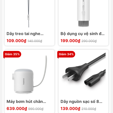
Dây treo tai nghe
Bộ dụng cụ vệ sinh đa
Baseus Crystal Series
năng Baseus
109.000₫
199.000₫
140.000₫
290.000₫
Earphone Lanyard
UltraClean Series
Gray
Giảm 35%
Giảm 34%
Máy bơm hút chân
Dây nguồn sạc số 8
không mini Baseus
UGREEN 10413 CD248
639.000₫
139.000₫
990.000₫
210.000₫
PocketGo Portable
8 dài 2M