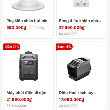
Phụ kiện chân hút pin
Bảng điều khiển nhà
năng lượng mặt trời
thông minh EcoFLow
590.000₫
27.990.000₫
1.200.000₫
EcoFlow Suction cups
Smart home panel
56.000.000₫
8pcs (Solar accessory)
Giảm 37%
Giảm 15%
Máy phát điện di dộng
Điều Hoà xách tay
EcoFLow Smart
Ecoflow Wave 2
21.990.000₫
17.090.000₫
Generator (Dual Fuel)
Portable Air
35.000.000₫
20.000.000₫
Conditioner with