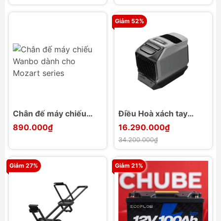
1080p/60fps
Giảm 52%
Chân đế máy chiếu
Điều Hoà xách tay
Wanbo dành cho
Ecoflow Wave 3
890.000₫
16.290.000₫
Mozart series
34.200.000₫
Giảm 27%
Giảm 21%