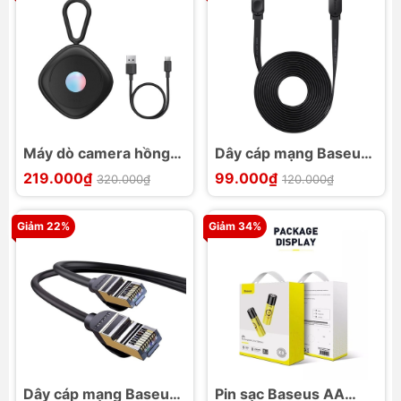
Máy dò camera hồng
Dây cáp mạng Baseus
ngoại Baseus Heyo
Ethernet Cable Cat 6
219.000₫
99.000₫
320.000₫
120.000₫
Camera Detector
Lan Cable RJ45
Network Cable
Giảm 22%
Giảm 34%
Dây cáp mạng Baseus
Pin sạc Baseus AA