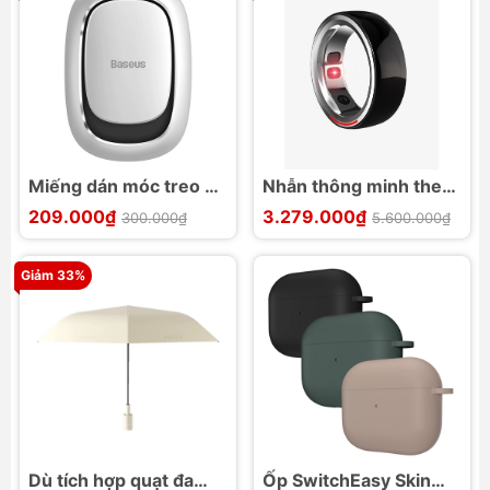
Miếng dán móc treo đa
Nhẫn thông minh theo
năng Baseus Beetle
dõi sức khoẻ Future
209.000₫
3.279.000₫
300.000₫
5.600.000₫
Vehicle Hook
Ring
Giảm 33%
Dù tích hợp quạt đa
Ốp SwitchEasy Skin