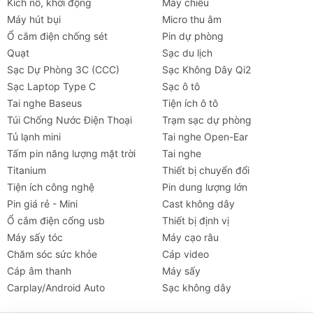
Kích nổ, khởi động
Máy chiếu
Máy hút bụi
Micro thu âm
Ổ cắm điện chống sét
Pin dự phòng
Quạt
Sạc du lịch
Sạc Dự Phòng 3C (CCC)
Sạc Không Dây Qi2
Sạc Laptop Type C
Sạc ô tô
Tai nghe Baseus
Tiện ích ô tô
Túi Chống Nước Điện Thoại
Trạm sạc dự phòng
Tủ lạnh mini
Tai nghe Open-Ear
Tấm pin năng lượng mặt trời
Tai nghe
Titanium
Thiết bị chuyển đổi
Tiện ích công nghệ
Pin dung lượng lớn
Pin giá rẻ - Mini
Cast không dây
Ổ cắm điện cổng usb
Thiết bị định vị
Máy sấy tóc
Máy cạo râu
Chăm sóc sức khỏe
Cáp video
Tai nghe
Máy chiếu
Cho thuê
Xe
Tiện íc
Cáp âm thanh
Máy sấy
Carplay/Android Auto
Sạc không dây