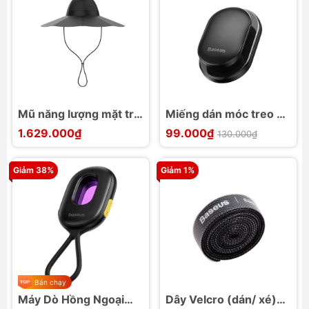
Mũ năng lượng mặt trời
Miếng dán móc treo đa
EcoFlow Solar Hat
năng Baseus Small
1.629.000₫
99.000₫
130.000₫
EFPowerHat
Shell Vehicle Hook
Giảm 38%
Giảm 1%
Bán chạy
Máy Dò Hồng Ngoại
Dây Velcro (dán/ xé)