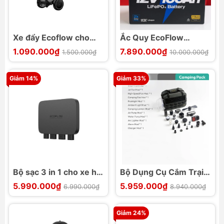
Xe đẩy Ecoflow cho
Ắc Quy EcoFlow
Delta Pro Ultra
Lithium 12V 100Ah
1.090.000₫
7.890.000₫
1.500.000₫
10.000.000₫
LiFePO4
Giảm 14%
Giảm 33%
Bộ sạc 3 in 1 cho xe hơi
Bộ Dụng Cụ Cắm Trại
EcoFlow 800W sạc
AECOOLY CamperKit
5.990.000₫
5.959.000₫
6.990.000₫
8.940.000₫
bình, bảo trì, kích bình
Giảm 24%