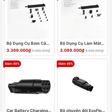
Bộ Dụng Cụ Bơm Cắm
Bộ Dụng Cụ Làm Mát
Trại AECOOLY
Cắm Trại AECOOLY
3.369.000₫
3.089.000₫
5.060.000₫
4.640.000₫
CamperKit
CamperKit
Giảm 49%
Giảm 49%
Car Battery Charging
Bộ chuyển đổi EcoFlow