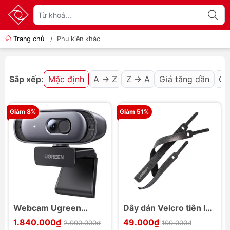
Trang chủ
/
Phụ kiện khác
Sắp xếp:
Mặc định
A → Z
Z → A
Giá tăng dần
Gi
Giảm 8%
Giảm 51%
Webcam Ugreen
Dây dán Velcro tiên lợi
35626
Ugreen LP146
1.840.000₫
49.000₫
2.000.000₫
100.000₫
2K@30Hz/FullHD