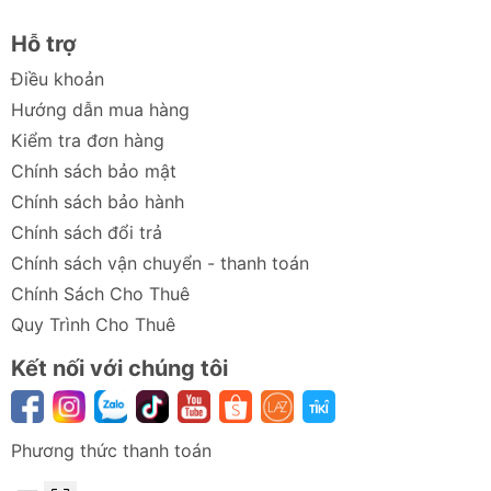
✅
Giao hàng nhanh chóng
: Vận chuyển toàn
quốc với thời gian ngắn nhất.
Hỗ trợ
✅
Chính sách đổi trả linh hoạt
: Đảm bảo quyền
Điều khoản
lợi tối đa cho khách hàng.
Hướng dẫn mua hàng
Kiểm tra đơn hàng
Khám phá ngay các phụ kiện tiện ích tại
Chính sách bảo mật
Chube.vn!
Chính sách bảo hành
Mang đến giải pháp tối ưu cho thiết bị công nghệ và
Chính sách đổi trả
ô tô của bạn.
Chính sách vận chuyển - thanh toán
Mua Ngay Tại Chube.vn 🚀
Chính Sách Cho Thuê
Quy Trình Cho Thuê
Kết nối với chúng tôi
Phương thức thanh toán