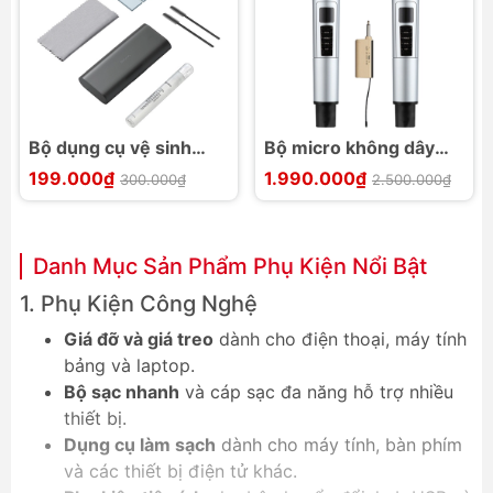
Bộ dụng cụ vệ sinh
Bộ micro không dây
mini Baseus Portable
Excelvan K48
199.000₫
1.990.000₫
300.000₫
2.500.000₫
Cleaning Set LV804
Danh Mục Sản Phẩm Phụ Kiện Nổi Bật
1. Phụ Kiện Công Nghệ
Giá đỡ và giá treo
dành cho điện thoại, máy tính
bảng và laptop.
Bộ sạc nhanh
và cáp sạc đa năng hỗ trợ nhiều
thiết bị.
Dụng cụ làm sạch
dành cho máy tính, bàn phím
và các thiết bị điện tử khác.