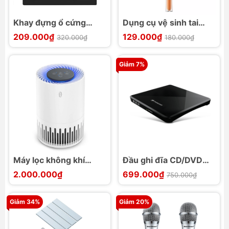
Khay đựng ổ cứng
Dụng cụ vệ sinh tai
Ugreen (Caddy Bay)
nghe Baseus Cleaning
209.000₫
129.000₫
320.000₫
180.000₫
2.5inch 9.5mm CM322
Brush
Giảm 7%
Máy lọc không khí
Đầu ghi đĩa CD/DVD
Taotronics TT-AP001
TRANSCEND DVDWR
2.000.000₫
699.000₫
750.000₫
TS8X DVDS-K ĐEN
Giảm 34%
Giảm 20%