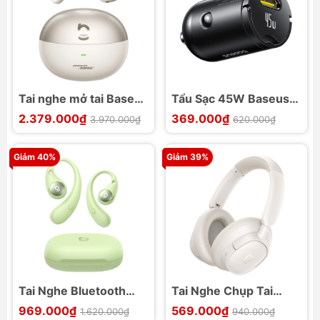
Tai nghe mở tai Baseus
Tẩu Sạc 45W Baseus
Inspire XC1 Open-Ear
PrimeTrip VP2 1C
2.379.000₫
369.000₫
3.970.000₫
620.000₫
Sound by Bose
Giảm 40%
Giảm 39%
Tai Nghe Bluetooth
Tai Nghe Chụp Tai
TWS Baseus Eli Sport
Không Dây Baseus
969.000₫
569.000₫
1.620.000₫
940.000₫