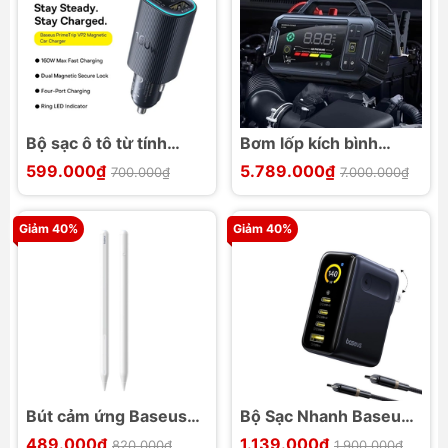
Bộ sạc ô tô từ tính
Bơm lốp kích bình
Baseus PrimeTrip VP2
Baseus PrimeTrip VJ1
599.000₫
5.789.000₫
700.000₫
7.000.000₫
A+3C 160W
4 in 1 3000A
21600mAh
Giảm 40%
Giảm 40%
Bút cảm ứng Baseus
Bộ Sạc Nhanh Baseus
Smooth Writing PS3
PicoGo AH11 140W
489.000₫
1.139.000₫
820.000₫
1.900.000₫