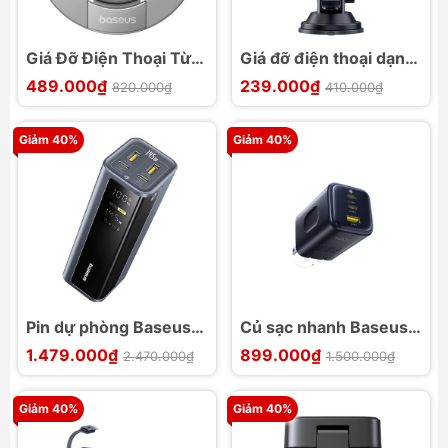
Giá Đỡ Điện Thoại Từ
Giá đỡ điện thoại dạng
Tính Vòng Kép Baseus
kẹp Baseus
489.000₫
239.000₫
820.000₫
410.000₫
MagPro 3
UltraControl Go
Giảm 40%
Giảm 40%
Pin dự phòng Baseus
Củ sạc nhanh Baseus
EnerGeek GP12 có
PicoGo AE11 100W
1.479.000₫
899.000₫
2.470.000₫
1.500.000₫
màn hình 20800mAh
2C+U
145W
Giảm 40%
Giảm 40%