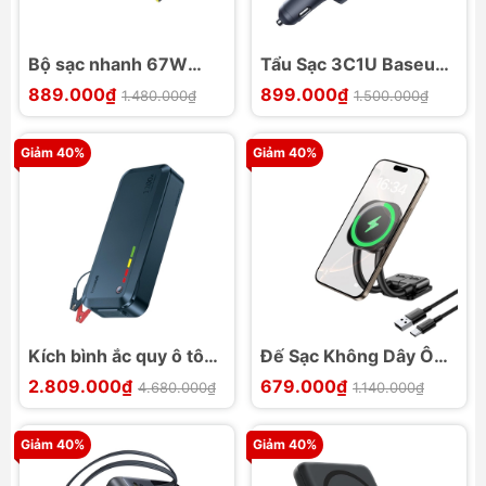
Bộ sạc nhanh 67W
Tẩu Sạc 3C1U Baseus
Baseus EnerCore CJ11
PrimeTrip VR2 Max
889.000₫
899.000₫
1.480.000₫
1.500.000₫
3C EU
60W
Giảm 40%
Giảm 40%
Kích bình ắc quy ô tô
Đế Sạc Không Dây Ô
siêu tụ điện Baseus
Tô Baseus PrimeTrip
2.809.000₫
679.000₫
4.680.000₫
1.140.000₫
PrimeTrip VJ1 1200A
C03s Pro
Giảm 40%
Giảm 40%