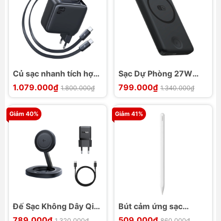
Củ sạc nhanh tích hợp
Sạc Dự Phòng 27W
cáp dây rút Baseus
Baseus EnerFill FT11
1.079.000₫
799.000₫
1.800.000₫
1.340.000₫
EnerCore CJ21 3C
10000mAh
67W
Giảm 40%
Giảm 41%
Đế Sạc Không Dây Qi2
Bút cảm ứng sạc
Gấp Gọn Baseus
không dây Baseus
789.000₫
509.000₫
1.320.000₫
860.000₫