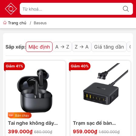
Trang chủ
/
Baseus
Sắp xếp:
Mặc định
A → Z
Z → A
Giá tăng dần
Gi
Giảm 41%
Giảm 40%
Bán chạy
Tai nghe không dây
Trạm sạc để bàn
Baseus Bass EP10 NC
Baseus EnerFill FH21
399.000₫
959.000₫
680.000₫
1.600.000₫
Bluetooth v6.0 7H
4C+2U 120W