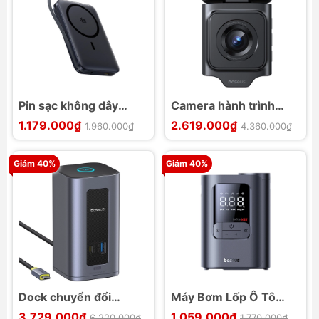
Pin sạc không dây
Camera hành trình
Baseus PicoGo AM61
Baseus PrimeTrip VD1
1.179.000₫
2.619.000₫
1.960.000₫
4.360.000₫
10000mAh 45W Qi2.2
Pro 4K Super Capacity
Giảm 40%
Giảm 40%
Dock chuyển đổi
Máy Bơm Lốp Ô Tô
Baseus NU1 Air
Không Dây Baseus
3.729.000₫
1.059.000₫
6.220.000₫
1.770.000₫