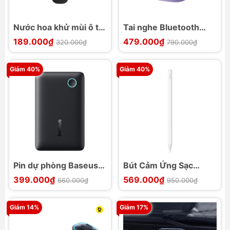
Nước hoa khử mùi ô tô
Tai nghe Bluetooth
Baseus Graceful Pro
Baseus Bass BD1 TWS
189.000₫
479.000₫
320.000₫
790.000₫
Giảm 40%
Giảm 40%
Pin dự phòng Baseus
Bút Cảm Ứng Sạc
EnerFill FP11
Không Dây Baseus
399.000₫
569.000₫
660.000₫
950.000₫
10000mAh 15W
Smooth Writing 3
Stylus
Giảm 14%
Giảm 17%