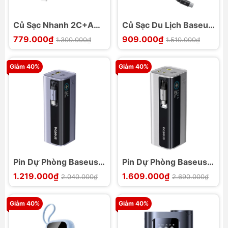
Củ Sạc Nhanh 2C+A
Củ Sạc Du Lịch Baseus
Baseus PicoGo AE11
EnerCore 2AC2U2C
779.000₫
909.000₫
1.300.000₫
1.510.000₫
67W GaN6 Pro Chip
Navitas BPS 2.0
Giảm 40%
Giảm 40%
Pin Dự Phòng Baseus
Pin Dự Phòng Baseus
EnerGeek GR11
EnerGeek GR11
1.219.000₫
1.609.000₫
2.040.000₫
2.690.000₫
10000mAh 100W
20000mAh 145W
Giảm 40%
Giảm 40%