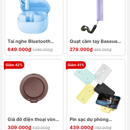
Tai nghe Bluetooth
Quạt cầm tay Baseus
TWS Baseus Bass BP1
GoTrip DT1 Mini
649.000₫
279.000₫
1.080.000₫
460.000₫
Pro
Turbine
Giảm 42%
Giảm 41%
Giá đỡ điện thoại vòng
Pin sạc dự phòng
nam châm Baseus
Baseus MagPro
309.000₫
439.000₫
530.000₫
740.000₫