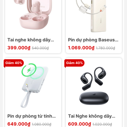
Tai nghe không dây
Pin dự phòng Baseus
Baseus Bass WM02s
EnerFill FC41 hai cáp
399.000₫
1.069.000₫
540.000₫
1.780.000₫
Bluetooth v6.0, 7H
USB-C 20000mAh
100W
Giảm 40%
Giảm 40%
Pin dự phòng từ tính
Tai Nghe không dây
Baseus EnerFill FM11
Baseus Eli 2i Fit Open-
649.000₫
609.000₫
1.080.000₫
1.020.000₫