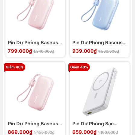
Pin Dự Phòng Baseus
Pin Dự Phòng Baseus
EnerFill FC21 Qpow 3
EnerFill FC21 Qpow 3
799.000₫
939.000₫
1.340.000₫
1.560.000₫
Ultra 10000mAh 45W
Ultra 20000mAh 45W
Giảm 40%
Giảm 40%
Pin Dự Phòng Baseus
Pin Dự Phòng Sạc
EnerFill FC21 Qpow 3
Không Dây Baseus
869.000₫
659.000₫
1.450.000₫
1.100.000₫