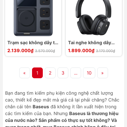
Trạm sạc không dây từ
Tai nghe không dây
tính Baseus Nomos
chống ồn Baseus
2.139.000₫
1.899.000₫
3.570.000₫
3.170.000₫
Charging Station Qi2
Bowie 30 Max
67W
«
1
2
3
...
10
»
Bạn đang tìm kiếm phụ kiện công nghệ chất lượng
cao, thiết kế đẹp mắt mà giá cả lại phải chăng? Chắc
chắn cái tên
Baseus
đã không ít lần xuất hiện trong
các tìm kiếm của bạn. Nhưng
Baseus là thương hiệu
của nước nào? Sản phẩm có thực sự tốt không? Và