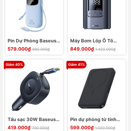
Pin Dự Phòng Baseus
Máy Bơm Lốp Ô Tô
EnerFill FC31 Qpow3
Baseus GoTrip VA1
579.000₫
849.000₫
960.000₫
1.420.000₫
Dual-Cable 22.5W
Giảm 40%
Giảm 41%
Tẩu sạc 30W Baseus
Pin dự phòng từ tính
PrimeTrip VR2
Baseus EnerFill FM11
419.000₫
599.000₫
700.000₫
1.020.000₫