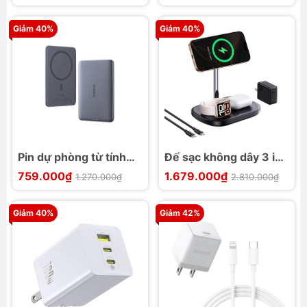
10000mAh
Giảm 40%
Giảm 40%
Pin dự phòng từ tính
Đế sạc không dây 3 in
Baseus PicoGo AM41
1 Baseus EnerFill FS41
759.000₫
1.679.000₫
1.270.000₫
2.810.000₫
20W
TEC Cooling
Giảm 40%
Giảm 42%