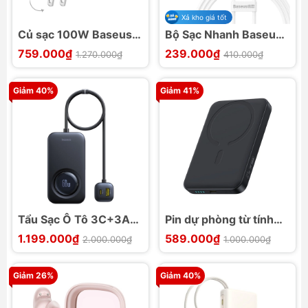
Xả kho giá tốt
Củ sạc 100W Baseus
Bộ Sạc Nhanh Baseus
EnerFill FE11 2C1U
Palm Fast Charger 1C
759.000₫
239.000₫
1.270.000₫
410.000₫
20W/30W
Giảm 40%
Giảm 41%
Tẩu Sạc Ô Tô 3C+3A
Pin dự phòng từ tính
Baseus PrimeTrip VW1
siêu nhỏ Baseus
1.199.000₫
589.000₫
2.000.000₫
1.000.000₫
105W kèm cáp thu gọn
EnerFill FM11
60W
10000mAh 22.5W bản
Giảm 26%
Giảm 40%
CCC