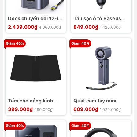
Dock chuyển đổi 12-in-
Tẩu sạc ô tô Baseus
1 Baseus NU1 Air
PrimeTrip VR1 60W
2.439.000₫
849.000₫
4.060.000₫
1.420.000₫
Spacemate cho Win
Giảm 40%
Giảm 40%
Tấm che nắng kính
Quạt cầm tay mini
chắn gió ô tô đơn
Baseus GoTrip DT1
399.000₫
609.000₫
660.000₫
1.020.000₫
Baseus GoTrip DT1
Giảm 40%
Giảm 40%