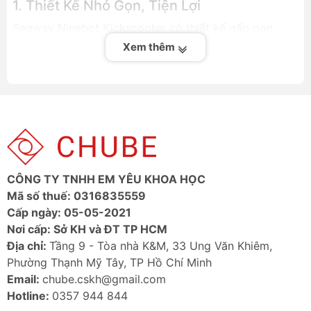
1. Thiết Kế Nhỏ Gọn, Tiện Lợi
Segway Ninebot Kickscooter có thiết kế gấp gọn,
trọng lượng nhẹ, dễ dàng mang theo và cất giữ.
Xem thêm
2. Động Cơ Mạnh Mẽ, Vận Hành Êm Ái
Các mẫu xe như
Kickscooter F25, F2, D38U, D18W,
F40
được trang bị động cơ công suất cao, giúp di
chuyển ổn định trên nhiều địa hình.
3. Quãng Đường Di Chuyển Dài
Xe có thể chạy từ 20 - 40km mỗi lần sạc, phù hợp
CÔNG TY TNHH EM YÊU KHOA HỌC
cho nhu cầu đi lại hàng ngày.
Mã số thuế: 0316835559
Cấp ngày: 05-05-2021
4. Hệ Thống An Toàn Vượt Trội
Nơi cấp: Sở KH và ĐT TP HCM
Trang bị phanh đĩa kép, hệ thống giảm xóc, đèn LED
Địa chỉ:
Tầng 9 - Tòa nhà K&M, 33 Ung Văn Khiêm,
giúp tăng cường an toàn khi di chuyển.
Phường Thạnh Mỹ Tây, TP Hồ Chí Minh
Email:
chube.cskh@gmail.com
Các Dòng Xe Điện Mini Segway Ninebot
Hotline:
0357 944 844
Tốt Nhất