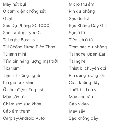
Máy hút bụi
Micro thu âm
Nếu bạn cần xe nhỏ gọn, dễ di chuyển:
Chọn
Ổ cắm điện chống sét
Pin dự phòng
D18W hoặc F25.
Quạt
Sạc du lịch
Nếu bạn muốn quãng đường dài hơn:
Chọn
Sạc Dự Phòng 3C (CCC)
Sạc Không Dây Qi2
D38U hoặc F40.
Sạc Laptop Type C
Sạc ô tô
Nếu bạn cần xe mạnh mẽ, địa hình phức tạp:
Tai nghe Baseus
Tiện ích ô tô
Chọn F2 hoặc F40.
Túi Chống Nước Điện Thoại
Trạm sạc dự phòng
Tủ lạnh mini
Tai nghe Open-Ear
Đánh Giá Của Người Dùng Về Xe Điện Mini
Tấm pin năng lượng mặt trời
Tai nghe
Segway Ninebot
Titanium
Thiết bị chuyển đổi
Khách hàng đánh giá cao
Segway Ninebot
Tiện ích công nghệ
Pin dung lượng lớn
Kickscooter
tại Chube.vn nhờ vào
chất lượng bền bỉ
,
Pin giá rẻ - Mini
Cast không dây
hiệu suất tốt
và
giá cả hợp lý
.
Ổ cắm điện cổng usb
Thiết bị định vị
Máy sấy tóc
Máy cạo râu
Kết Luận – Có Nên Mua Xe Điện Mini
Chăm sóc sức khỏe
Cáp video
Segway Ninebot Không?
Cáp âm thanh
Máy sấy
Nếu bạn cần một phương tiện di chuyển nhỏ gọn, tiết
Carplay/Android Auto
Sạc không dây
Tai nghe
Máy chiếu
Cho thuê
Xe
Tiện íc
kiệm chi phí và thân thiện với môi trường, thì
Segway
Ninebot Kickscooter
là lựa chọn lý tưởng.