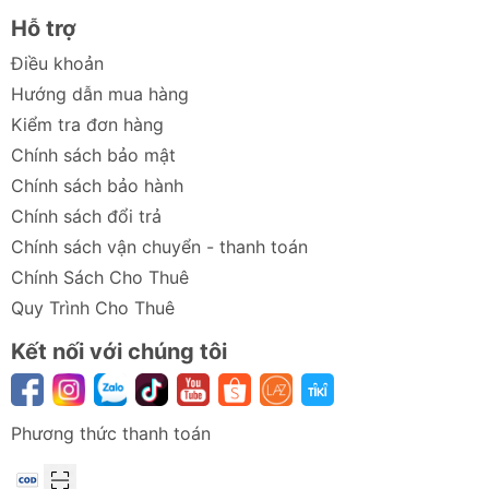
1.
Segway Ninebot Kickscooter F25
Hỗ trợ
Mẫu xe phổ thông với thiết kế hiện đại, tốc độ tối đa
Điều khoản
25km/h, quãng đường 20km.
Hướng dẫn mua hàng
Kiểm tra đơn hàng
2.
Segway Ninebot Kickscooter F2
Chính sách bảo mật
Nâng cấp từ F25, F2 có động cơ mạnh hơn, pin lâu
Chính sách bảo hành
hơn, phù hợp di chuyển dài hơn.
Chính sách đổi trả
3.
Segway Ninebot Kickscooter D38U
Chính sách vận chuyển - thanh toán
Quãng đường lên đến 38km, hệ thống giảm xóc tốt,
Chính Sách Cho Thuê
phù hợp với đường gồ ghề.
Quy Trình Cho Thuê
4.
Segway Ninebot Kickscooter D18W
Kết nối với chúng tôi
Mẫu xe nhỏ gọn nhất, phù hợp cho người mới sử dụng
xe điện mini.
Phương thức thanh toán
5.
Segway Ninebot Kickscooter F40
Dòng cao cấp nhất, động cơ mạnh, quãng đường lên