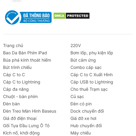
đến 40km.
Mua Xe Điện Mini Segway Ninebot Ở Đâu?
Để sở hữu
xe điện mini Segway Ninebot chính hãng
,
hãy đến ngay
Chube.vn
. Chube.vn cam kết cung cấp
sản phẩm
chính hãng 100%
, bảo hành uy tín và giá cả
Trang chủ
220V
hợp lý.
Bao Da Bàn Phím iPad
Bơm lốp, phụ kiện lốp
Búa phá kính thoát hiểm
Bút cảm ứng
Tại Sao Nên Mua Xe Điện Mini Segway
Bút trình chiếu
Combo cáp sạc
Ninebot Tại Chube.vn?
Cáp C to C
Cáp C to C Xuất Hình
Đa dạng sản phẩm:
Segway Ninebot
Cáp C to Lightning
Cáp USB to Lightning
Kickscooter F25, F2, D38U, D18W, F40.
Cáp đa năng
Cho thuê Trạm sạc
Giá tốt nhất thị trường:
Nhiều ưu đãi hấp dẫn.
Chuột - bàn phím
Củ sạc
Bảo hành chính hãng:
Đổi trả linh hoạt khi gặp
Đèn bàn
Đèn có pin
lỗi.
Đèn Treo Màn Hình Baseus
Dock chuyển đổi
Giao hàng toàn quốc:
Nhanh chóng, tiện lợi.
Giá đỡ điện thoại
Giá đỡ xe hơi
Gối Tựa Đầu Lưng Ô Tô
Hub chuyển đổi
Hướng Dẫn Chọn Xe Điện Mini Segway
Kích nổ, khởi động
Máy chiếu
Ninebot Phù Hợp