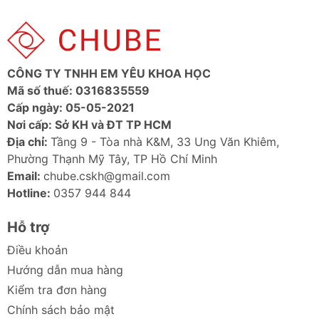
Bảo hành:
[Thời gian bảo hành, nếu có]
Tính năng nổi bật của Túi SwitchEasy
EasyStand Leather cho MacBook Pro
CÔNG TY TNHH EM YÊU KHOA HỌC
Da cao cấp:
Mang đến vẻ ngoài sang trọng,
Mã số thuế: 0316835559
đẳng cấp và độ bền cao.
Cấp ngày: 05-05-2021
Thiết kế tiện dụng:
Mỏng nhẹ, dễ dàng mang
Nơi cấp: Sở KH và ĐT TP HCM
theo, tích hợp chức năng đứng.
Địa chỉ:
Tầng 9 - Tòa nhà K&M, 33 Ung Văn Khiêm,
Bảo vệ toàn diện:
Chất liệu da mềm mịn bên
Phường Thạnh Mỹ Tây, TP Hồ Chí Minh
trong bảo vệ MacBook khỏi va đập, trầy xước.
Email:
chube.cskh@gmail.com
Chức năng đứng thông minh:
Dễ dàng biến
Hotline:
0357 944 844
túi thành giá đỡ, tạo góc làm việc thoải mái.
Phong cách thời trang:
Thiết kế tối giản, tinh
Hỗ trợ
tế, phù hợp với người dùng yêu thích sự thanh
lịch.
Điều khoản
Hướng dẫn mua hàng
Hình ảnh Túi SwitchEasy EasyStand
Kiểm tra đơn hàng
Leather cho MacBook Pro
Chính sách bảo mật