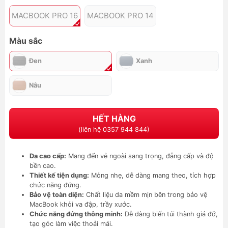
MACBOOK PRO 16
MACBOOK PRO 14
Màu sắc
Đen
Xanh
Nâu
HẾT HÀNG
(liên hệ 0357 944 844)
Da cao cấp:
Mang đến vẻ ngoài sang trọng, đẳng cấp và độ
bền cao.
Thiết kế tiện dụng:
Mỏng nhẹ, dễ dàng mang theo, tích hợp
chức năng đứng.
Bảo vệ toàn diện:
Chất liệu da mềm mịn bên trong bảo vệ
MacBook khỏi va đập, trầy xước.
Chức năng đứng thông minh:
Dễ dàng biến túi thành giá đỡ,
tạo góc làm việc thoải mái.