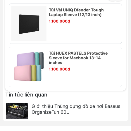
Túi Vải UNIQ Dfender Tough
- 
Laptop Sleeve (12/13 inch)
1.100.000₫
Túi HUEX PASTELS Protective
Sleeve for Macbook 13-14
Thông số kỹ thuật Túi SwitchEasy
inches
EasyStand Leather cho MacBook Pro
1.100.000₫
Sản phẩm:
Túi SwitchEasy EasyStand Leather
cho MacBook Pro
Chất liệu:
Da cao cấp
Tin tức liên quan
Thiết kế:
Mỏng nhẹ, tiện dụng, chức năng
Giới thiệu Thùng đựng đồ xe hơi Baseus
đứng (stand)
OrganizeFun 60L
Tương thích:
MacBook Pro 13" và 15"
Tính năng:
Bảo vệ chống sốc, chống trầy
xước, chống bụi bẩn