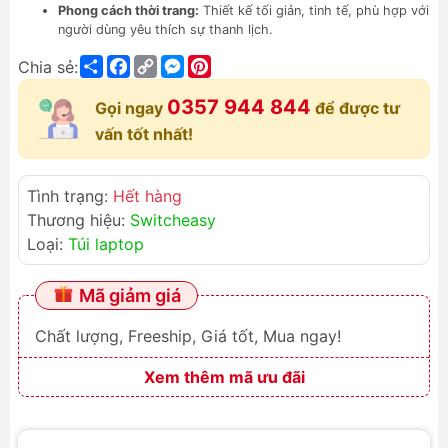
Phong cách thời trang:
Thiết kế tối giản, tinh tế, phù hợp với
người dùng yêu thích sự thanh lịch.
Share
Facebook
Copy
Messenger
Pinterest
Chia sẻ:
Link
0357 944 844
Gọi ngay
để được tư
vấn tốt nhất!
Tình trạng:
Hết hàng
Thương hiệu:
Switcheasy
Loại:
Túi laptop
Mã giảm giá
Chất lượng, Freeship, Giá tốt, Mua ngay!
Xem thêm mã ưu đãi