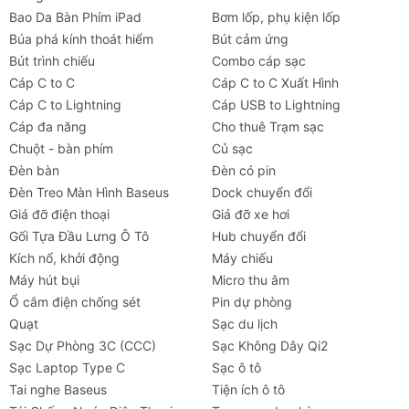
Bao Da Bàn Phím iPad
Bơm lốp, phụ kiện lốp
Búa phá kính thoát hiểm
Bút cảm ứng
Bút trình chiếu
Combo cáp sạc
Cáp C to C
Cáp C to C Xuất Hình
Cáp C to Lightning
Cáp USB to Lightning
Cáp đa năng
Cho thuê Trạm sạc
Chuột - bàn phím
Củ sạc
Đèn bàn
Đèn có pin
Đèn Treo Màn Hình Baseus
Dock chuyển đổi
Giá đỡ điện thoại
Giá đỡ xe hơi
Gối Tựa Đầu Lưng Ô Tô
Hub chuyển đổi
Kích nổ, khởi động
Máy chiếu
Máy hút bụi
Micro thu âm
Ổ cắm điện chống sét
Pin dự phòng
Quạt
Sạc du lịch
Sạc Dự Phòng 3C (CCC)
Sạc Không Dây Qi2
Sạc Laptop Type C
Sạc ô tô
Tai nghe Baseus
Tiện ích ô tô