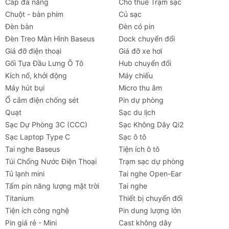
Cáp đa năng
Cho thuê Trạm sạc
Chuột - bàn phím
Củ sạc
Đèn bàn
Đèn có pin
Đèn Treo Màn Hình Baseus
Dock chuyển đổi
Giá đỡ điện thoại
Giá đỡ xe hơi
Gối Tựa Đầu Lưng Ô Tô
Hub chuyển đổi
Kích nổ, khởi động
Máy chiếu
Máy hút bụi
Micro thu âm
Ổ cắm điện chống sét
Pin dự phòng
Quạt
Sạc du lịch
Sạc Dự Phòng 3C (CCC)
Sạc Không Dây Qi2
Sạc Laptop Type C
Sạc ô tô
Tai nghe Baseus
Tiện ích ô tô
Túi Chống Nước Điện Thoại
Trạm sạc dự phòng
Tủ lạnh mini
Tai nghe Open-Ear
Tấm pin năng lượng mặt trời
Tai nghe
Titanium
Thiết bị chuyển đổi
Tiện ích công nghệ
Pin dung lượng lớn
Pin giá rẻ - Mini
Cast không dây