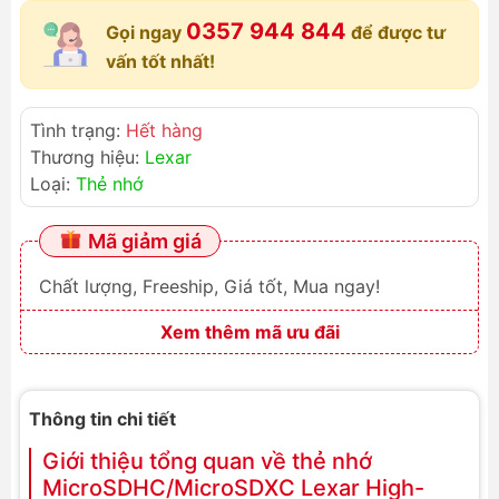
Link
0357 944 844
Gọi ngay
để được tư
vấn tốt nhất!
Tình trạng:
Hết hàng
Thương hiệu:
Lexar
Loại:
Thẻ nhớ
Mã giảm giá
Chất lượng, Freeship, Giá tốt, Mua ngay!
Xem thêm mã ưu đãi
Thông tin chi tiết
Giới thiệu tổng quan về thẻ nhớ
MicroSDHC/MicroSDXC Lexar High-