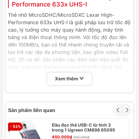
Performance 633x UHS-I
Thẻ nhớ MicroSDHC/MicroSDXC Lexar High-
Performance 633x UHS-I là giải pháp lưu trữ tốc độ
cao, lý tưởng cho máy quay hành động, máy tính
bảng và điện thoại thông minh. Với tốc độ đọc lên
đến 100MB/s, bạn có thể nhanh chóng truyền tải và
lưu trữ các tệp đa phương tiện, bao gồm video Full
HD, 3D và 4K. Sản phẩm này đảm bảo hiệu suất ổn
định, giúp bạn ghi lại mọi khoảnh khắc đáng nhớ
một cách mượt mà và không lo bị gián đoạn.
Xem thêm
Thông số kỹ thuật
Dung lượng: 32GB - 512GB
Speed Class:
Sản phẩm liên quan
32GB – Class 10, U1, V10, A1
64GB – Class 10, U3, V30, A1
Đầu đọc thẻ USB-C từ tính 3
- 53%
128GB – Class 10, U3, V30, A1
- 
trong 1 Ugreen CM898 65095
256GB – Class 10, U3, V30, A1
450.000₫
960.000₫