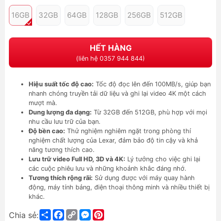
16GB
32GB
64GB
128GB
256GB
512GB
HẾT HÀNG
(liên hệ 0357 944 844)
Hiệu suất tốc độ cao:
Tốc độ đọc lên đến 100MB/s, giúp bạn
nhanh chóng truyền tải dữ liệu và ghi lại video 4K một cách
mượt mà.
Dung lượng đa dạng:
Từ 32GB đến 512GB, phù hợp với mọi
nhu cầu lưu trữ của bạn.
Độ bền cao:
Thử nghiệm nghiêm ngặt trong phòng thí
nghiệm chất lượng của Lexar, đảm bảo độ tin cậy và khả
năng tương thích cao.
Lưu trữ video Full HD, 3D và 4K:
Lý tưởng cho việc ghi lại
các cuộc phiêu lưu và những khoảnh khắc đáng nhớ.
Tương thích rộng rãi:
Sử dụng được với máy quay hành
động, máy tính bảng, điện thoại thông minh và nhiều thiết bị
khác.
Share
Facebook
Copy
Messenger
Pinterest
Chia sẻ: