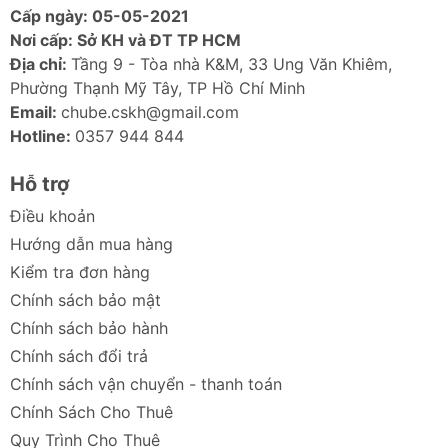
Cấp ngày: 05-05-2021
phù hợp với mọi nhu cầu lưu trữ của bạn.
Nơi cấp: Sở KH và ĐT TP HCM
Độ bền cao:
Thử nghiệm nghiêm ngặt trong
Địa chỉ:
Tầng 9 - Tòa nhà K&M, 33 Ung Văn Khiêm,
phòng thí nghiệm chất lượng của Lexar, đảm
Phường Thạnh Mỹ Tây, TP Hồ Chí Minh
bảo độ tin cậy và khả năng tương thích cao.
Email:
chube.cskh@gmail.com
Lưu trữ video Full HD, 3D và 4K:
Lý tưởng cho
Hotline:
0357 944 844
việc ghi lại các cuộc phiêu lưu và những
khoảnh khắc đáng nhớ.
Hỗ trợ
Tương thích rộng rãi:
Sử dụng được với máy
quay hành động, máy tính bảng, điện thoại
Điều khoản
thông minh và nhiều thiết bị khác.
Hướng dẫn mua hàng
Kiểm tra đơn hàng
Ảnh sản phẩm
Chính sách bảo mật
Chính sách bảo hành
Chính sách đổi trả
Chính sách vận chuyển - thanh toán
Chính Sách Cho Thuê
Quy Trình Cho Thuê