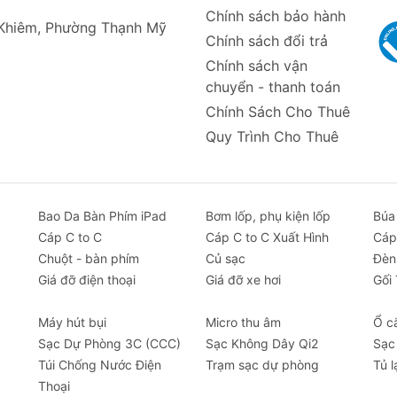
Chính sách bảo hành
 Khiêm, Phường Thạnh Mỹ
Chính sách đổi trả
Chính sách vận
u thiết bị cùng lúc.
chuyển - thanh toán
ck Charge QC3.0/4.0, Power Delivery, PPS, SPC,...
Chính Sách Cho Thuê
 chỉnh điện áp ngõ ra phù hợp.
Quy Trình Cho Thuê
kim nhôm và nhựa ABS + PC cao cấp.
 áp ngõ vào 12V - 24V.
Bao Da Bàn Phím iPad
Bơm lốp, phụ kiện lốp
Búa
Cáp C to C
Cáp C to C Xuất Hình
Cáp
Chuột - bàn phím
Củ sạc
Đèn
Giá đỡ điện thoại
Giá đỡ xe hơi
Gối
Máy hút bụi
Micro thu âm
Ổ c
Sạc Dự Phòng 3C (CCC)
Sạc Không Dây Qi2
Sạc
Túi Chống Nước Điện
Trạm sạc dự phòng
Tủ l
Thoại