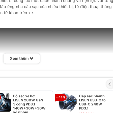
hiết bị cùng lúc một cách nhanh chóng và tiện lợi. Với tổn
p ứng nhu cầu sạc của nhiều thiết bị, từ điện thoại thông
n tử khác trên xe.
Xem thêm
Bộ sạc xe hơi
Cáp sạc nhanh
- 48%
LISEN 200W GaN
LISEN USB-C to
3 cổng PD3.1
USB-C 240W
140W+30W+30W
PD3.1
vỏ nhôm