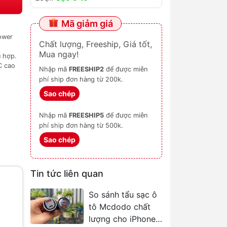
Mã giảm giá
ower
Chất lượng, Freeship, Giá tốt,
Mua ngay!
ù hợp.
C cao
Nhập mã
FREESHIP2
để được miễn
phí ship đơn hàng từ 200k.
Sao chép
Nhập mã
FREESHIP5
để được miễn
phí ship đơn hàng từ 500k.
Sao chép
Tin tức liên quan
So sánh tẩu sạc ô
tô Mcdodo chất
lượng cho iPhone