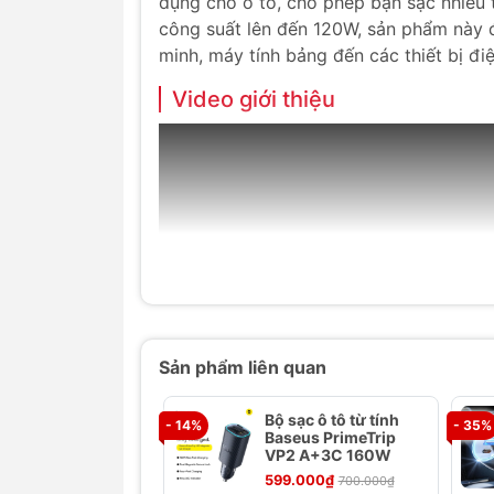
dụng cho ô tô, cho phép bạn sạc nhiều t
công suất lên đến 120W, sản phẩm này đá
minh, máy tính bảng đến các thiết bị điệ
Video giới thiệu
Sản phẩm liên quan
Bộ sạc ô tô từ tính
- 14%
- 35%
Baseus PrimeTrip
VP2 A+3C 160W
599.000₫
700.000₫