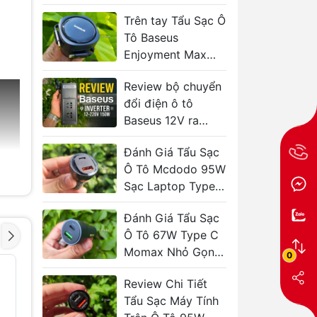
g
MacBook
Trên tay Tẩu Sạc Ô
Tô Baseus
Enjoyment Max
60W Dây Rút –
Review bộ chuyển
Sạc Nhanh, Gọn
đổi điện ô tô
Gàng, Không Rối
Baseus 12V ra
220V 150W – Có
Đánh Giá Tẩu Sạc
đáng mua không?
Ô Tô Mcdodo 95W
Sạc Laptop Type
C
Đánh Giá Tẩu Sạc
Ô Tô 67W Type C
Momax Nhỏ Gọn
0
Sạc Nhanh
Trạm sạc để bàn
Pin dự p
- 40%
Baseus EnerFill
Baseus E
Review Chi Tiết
FH21 4C+2U
FC41 hai
Tẩu Sạc Máy Tính
120W
C 2500
145W