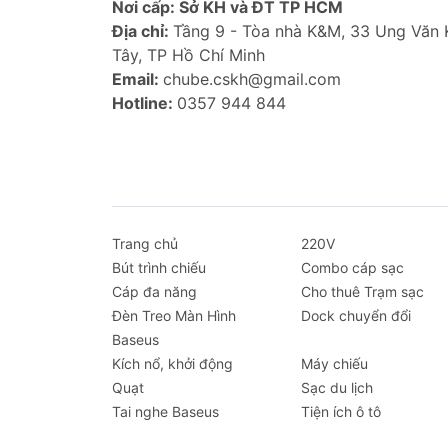
Nơi cấp: Sở KH và ĐT TP HCM
Trọng lượng: 45g
Địa chỉ:
Tầng 9 - Tòa nhà K&M, 33 Ung Văn
Tính năng nổi bật
Tây, TP Hồ Chí Minh
Email:
chube.cskh@gmail.com
Công suất 120W, sạc nhanh cho nhiề
Hotline:
0357 944 844
Hỗ trợ nhiều chuẩn sạc nhanh: Qui
Tự động nhận diện thiết bị và điều
Thiết kế hiện đại, chất liệu hợp 
Nhỏ gọn, tiện lợi mang theo.
Phù hợp với nhiều loại xe với điện
Ảnh sản phẩm
Trang chủ
220V
Bút trình chiếu
Combo cáp sạc
Cáp đa năng
Cho thuê Trạm sạc
Đèn Treo Màn Hình
Dock chuyển đổi
Baseus
Kích nổ, khởi động
Máy chiếu
Quạt
Sạc du lịch
Tai nghe Baseus
Tiện ích ô tô