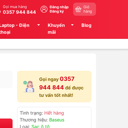
Gọi mua hàng
Đăng nhập
Giỏ
0357 944 844
Đăng ký
hàng
Laptop - Điện
Khuyến
Blog
thoại
mãi
0357
Gọi ngay
944 844
để được
tư vấn tốt nhất!
Tình trạng:
Hết hàng
Thương hiệu:
Baseus
Loại:
Sạc ô tô