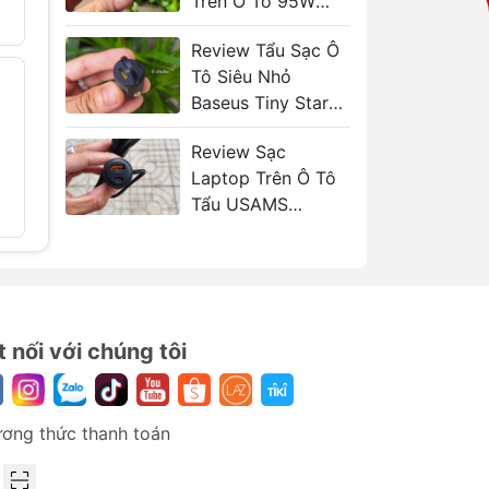
Trên Ô Tô 95W
959.000₫
1.600.000₫
1.329.00
USAMS CC176
Review Tẩu Sạc Ô
Tô Siêu Nhỏ
Sạc dự phòng
Pin sạc 
- 34%
- 33%
UGREEN PB723
20000m
Baseus Tiny Star
Nexode
kèm 2 cá
Mini 30W - Cắm
20000mAh 130W
UGREEN
tích hợp cáp USB-
Review Sạc
Chìm Gọn Như Zin
969.000
C
Laptop Trên Ô Tô
1.529.000₫
Tẩu USAMS
2.300.000₫
CC287 66W
t nối với chúng tôi
ơng thức thanh toán