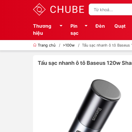
Thương
Pin
Đèn
Quạt
hiệu
sạc
Trang chủ
/
>100w
/
Tẩu sạc nhanh ô tô Baseus
Tẩu sạc nhanh ô tô Baseus 120w Sha