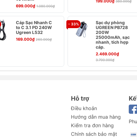
199.000₫
380.000₫
699.000₫
1.080.000₫
Cáp Sạc Nhanh C
Sạc dự phòng
- 33%
to C 3.1 PD 240W
UGREEN PB728
Ugreen L532
200W
25000mAh, sạc
169.000₫
260.000₫
nhanh, tích hợp
cáp.
2.469.000₫
3.700.000₫
; 12V/2.5A 30W
Hỗ trợ
Kế
/2A; 12V/2.5A 30W
Điều khoản
Hướng dẫn mua hàng
Phư
Kiểm tra đơn hàng
Chính sách bảo mật