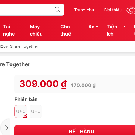
Trang chủ
Giới thiệu
Tai
Máy
Cho
Xe
Tiện
nghe
chiếu
thuê
ích
 120w Share Together
re Together
309.000 ₫
470.000 ₫
Phiên bản
U+C
U+U
HẾT HÀNG