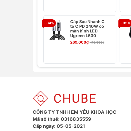
Cáp Sạc Nhanh C
- 34%
- 35%
to C PD 240W có
màn hình LED
Ugreen L530
269.000₫
410.000₫
Thông số kỹ thuật
Thương hiệu: Baseus
Chất liệu: Hợp kim nhôm + PC
Đầu vào: DC 12V - 24V
USB output: 5V/3A; 9V/2A; 10V/2A
Type-C output: 5V/3A; 9V/2A; 10V
Đầu tẩu: 60W
CÔNG TY TNHH EM YÊU KHOA HỌC
Total Output: 120W
Mã số thuế: 0316835559
Kích thước: 101*26mm
Cấp ngày: 05-05-2021
Màu sắc: Đen