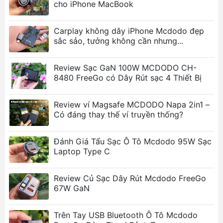
Hệ thống bảo vệ đa tầng:
Tích hợp chip thông
cho iPhone MacBook
minh chống quá dòng, quá áp, quá nhiệt và
ngắn mạch, bảo vệ tuyệt đối cho pin thiết bị.
Carplay không dây iPhone Mcdodo đẹp
Tương thích điện áp 12V-24V:
Sử dụng linh
sắc sảo, tưởng không cần nhưng...
hoạt cho mọi loại phương tiện từ xe du lịch, xe
SUV đến xe tải lớn.
Review Sạc GaN 100W MCDODO CH-
8480 FreeGo có Dây Rút sạc 4 Thiết Bị
Ảnh sản phẩm
Review ví Magsafe MCDODO Napa 2in1 –
Có đáng thay thế ví truyền thống?
Đánh Giá Tẩu Sạc Ô Tô Mcdodo 95W Sạc
Laptop Type C
Review Củ Sạc Dây Rút Mcdodo FreeGo
67W GaN
Trên Tay USB Bluetooth Ô Tô Mcdodo