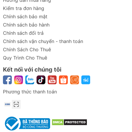
Hướng dẫn mua hàng
Đầu ra
Tối đa 45W
Tối đa 30W
USB-C1
(SFC 2.0)
Kiểm tra đơn hàng
Chính sách bảo mật
Đầu ra
Tối đa 45W
Tối đa 100W (PD
Chính sách bảo hành
USB-C2
(SFC 2.0)
3.0)
Chính sách đổi trả
Đầu ra
Tối đa 45W
Tối đa 30W
Chính sách vận chuyển - thanh toán
USB-A
Chính Sách Cho Thuê
Phối hợp
C1 + C2 =
C2 + C1/A =
Quy Trình Cho Thuê
cổng
90W
130W
Kết nối với chúng tôi
(45W+45W)
(100W+30W)
Tổng công
62W
117W
suất 3 cổng
Phương thức thanh toán
Kích thước
68.25 x φ33.8
70 x φ29 mm
mm
Trọng
35g
25g
lượng