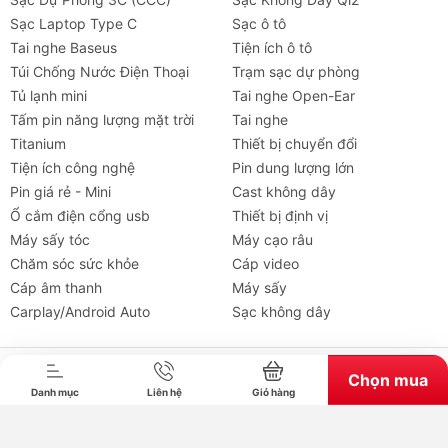
2. Tôi có cần dùng cáp sạc đặc biệt không?
Sạc Laptop Type C
Sạc ô tô
Để đạt công suất 45W (SFC 2.0) trên bản 90W
Tai nghe Baseus
Tiện ích ô tô
hoặc 100W trên bản 130W, bạn cần sử dụng cáp sạc
Túi Chống Nước Điện Thoại
Trạm sạc dự phòng
5A (có chip E-Mark) đi kèm để đảm bảo truyền tải
Tủ lạnh mini
Tai nghe Open-Ear
dòng điện ổn định.
Tấm pin năng lượng mặt trời
Tai nghe
Titanium
Thiết bị chuyển đổi
3. Có sạc được cho iPhone 17 mới nhất không?
Tiện ích công nghệ
Pin dung lượng lớn
Hoàn toàn được. Cả hai phiên bản đều hỗ trợ chuẩn
Pin giá rẻ - Mini
Cast không dây
sạc nhanh PD (Power Delivery) tương thích với tất
Ổ cắm điện cổng usb
Thiết bị định vị
cả các dòng iPhone hiện nay.
Máy sấy tóc
Máy cạo râu
Chăm sóc sức khỏe
Cáp video
Mua ngay Tẩu Sạc Nhanh Mcdodo Gana
Tai nghe
Máy chiếu
Cho thuê
Xe
Tiện íc
Cáp âm thanh
Máy sấy
90W 130W chính hãng tại chube.
Carplay/Android Auto
Sạc không dây
Bản quyền thuộc về chube.vn. Cung cấp bởi Sapo.
Chọn mua
Danh mục
Liên hệ
Giỏ hàng