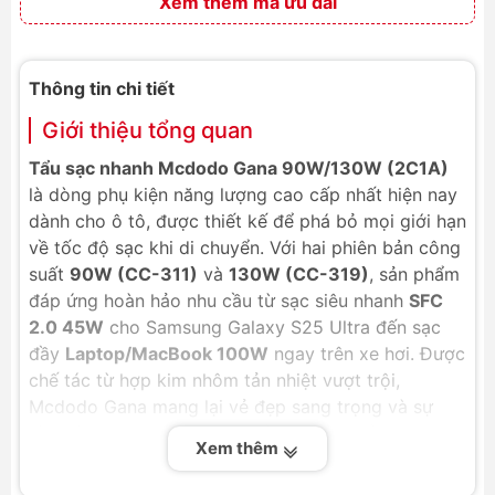
Xem thêm mã ưu đãi
Thông tin chi tiết
Giới thiệu tổng quan
Tẩu sạc nhanh Mcdodo Gana 90W/130W (2C1A)
là dòng phụ kiện năng lượng cao cấp nhất hiện nay
dành cho ô tô, được thiết kế để phá bỏ mọi giới hạn
về tốc độ sạc khi di chuyển. Với hai phiên bản công
suất
90W (CC-311)
và
130W (CC-319)
, sản phẩm
đáp ứng hoàn hảo nhu cầu từ sạc siêu nhanh
SFC
2.0 45W
cho Samsung Galaxy S25 Ultra đến sạc
đầy
Laptop/MacBook 100W
ngay trên xe hơi. Được
chế tác từ hợp kim nhôm tản nhiệt vượt trội,
Mcdodo Gana mang lại vẻ đẹp sang trọng và sự
bền bỉ. Đây là giải pháp 3 cổng sạc (2 cổng USB-C,
Xem thêm
1 cổng USB-A) giúp bạn duy trì kết nối cho toàn bộ
hệ sinh thái thiết bị cá nhân một cách an toàn và