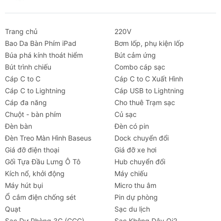
Hướng dẫn chọn phiên bản phù hợp
Trang chủ
220V
Chọn bản 90W (CC-311):
Nếu bạn đang dùng
Bao Da Bàn Phím iPad
Bơm lốp, phụ kiện lốp
Samsung Galaxy S25 Series, iPad Pro hoặc
Búa phá kính thoát hiểm
Bút cảm ứng
sạc đồng thời 2 điện thoại công suất 45W mỗi
Bút trình chiếu
Combo cáp sạc
bên. Đây là bản tối ưu nhất cho chuẩn SFC
Cáp C to C
Cáp C to C Xuất Hình
2.0.
Cáp C to Lightning
Cáp USB to Lightning
Chọn bản 130W (CC-319):
Nếu bạn có nhu
Cáp đa năng
Cho thuê Trạm sạc
cầu sạc MacBook Pro, Laptop văn phòng đời
Chuột - bàn phím
Củ sạc
mới hỗ trợ PD hoặc muốn có công suất cổng
Đèn bàn
Đèn có pin
đơn lên tới 100W để sạc máy tính nhanh
Đèn Treo Màn Hình Baseus
Dock chuyển đổi
chóng.
Giá đỡ điện thoại
Giá đỡ xe hơi
FAQ (Hỏi đáp thường gặp)
Gối Tựa Đầu Lưng Ô Tô
Hub chuyển đổi
Kích nổ, khởi động
Máy chiếu
1. Sạc này có gây nóng ổ cắm tẩu thuốc không?
Máy hút bụi
Micro thu âm
Không. Nhờ vỏ hợp kim nhôm tản nhiệt chủ động và
Ổ cắm điện chống sét
Pin dự phòng
chip quản lý nhiệt thông minh, nhiệt độ luôn được
Quạt
Sạc du lịch
duy trì ở mức an toàn dù sạc tối đa công suất.
Sạc Dự Phòng 3C (CCC)
Sạc Không Dây Qi2