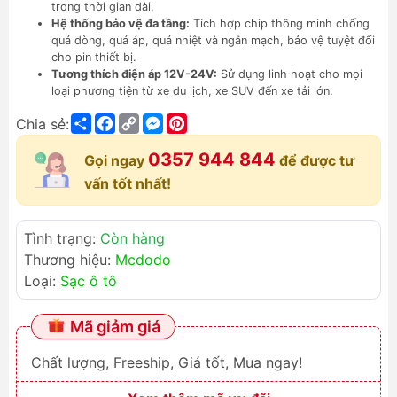
trong thời gian dài.
Hệ thống bảo vệ đa tầng:
Tích hợp chip thông minh chống
quá dòng, quá áp, quá nhiệt và ngắn mạch, bảo vệ tuyệt đối
cho pin thiết bị.
Tương thích điện áp 12V-24V:
Sử dụng linh hoạt cho mọi
loại phương tiện từ xe du lịch, xe SUV đến xe tải lớn.
Share
Facebook
Copy
Messenger
Pinterest
Chia sẻ:
Link
0357 944 844
Gọi ngay
để được tư
vấn tốt nhất!
Tình trạng:
Còn hàng
Thương hiệu:
Mcdodo
Loại:
Sạc ô tô
Mã giảm giá
Chất lượng, Freeship, Giá tốt, Mua ngay!