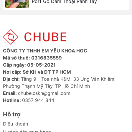
Port Go Đàm Thoại Rảnh Tay
CÔNG TY TNHH EM YÊU KHOA HỌC
Mã số thuế: 0316835559
Cấp ngày: 05-05-2021
Nơi cấp: Sở KH và ĐT TP HCM
Địa chỉ:
Tầng 9 - Tòa nhà K&M, 33 Ung Văn Khiêm,
Thông số kỹ thuật
Phường Thạnh Mỹ Tây, TP Hồ Chí Minh
Email:
chube.cskh@gmail.com
Thông số
Bản 90W
Bản 130W (CC-
Hotline:
0357 944 844
(CC-311)
319)
Chất liệu
Hợp kim nhôm
Hợp kim nhôm
Hỗ trợ
/ PC + ABS
Điều khoản