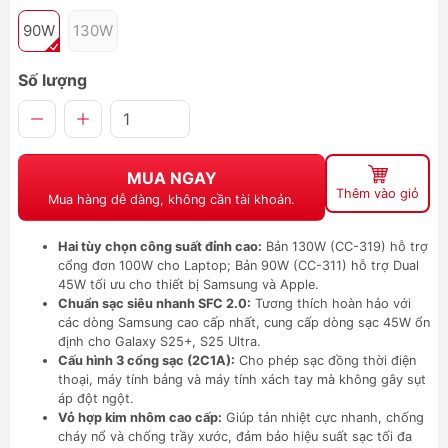
90W
130W
Số lượng
MUA NGAY
Thêm vào giỏ
Mua hàng dễ dàng, không cần tài khoản.
Hai tùy chọn công suất đỉnh cao:
Bản 130W (CC-319) hỗ trợ
cổng đơn 100W cho Laptop; Bản 90W (CC-311) hỗ trợ Dual
45W tối ưu cho thiết bị Samsung và Apple.
Chuẩn sạc siêu nhanh SFC 2.0:
Tương thích hoàn hảo với
các dòng Samsung cao cấp nhất, cung cấp dòng sạc 45W ổn
định cho Galaxy S25+, S25 Ultra.
Cấu hình 3 cổng sạc (2C1A):
Cho phép sạc đồng thời điện
thoại, máy tính bảng và máy tính xách tay mà không gây sụt
áp đột ngột.
Vỏ hợp kim nhôm cao cấp:
Giúp tản nhiệt cực nhanh, chống
cháy nổ và chống trầy xước, đảm bảo hiệu suất sạc tối đa