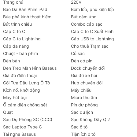
Trang chủ
220V
Bao Da Bàn Phím iPad
Bơm lốp, phụ kiện lốp
Búa phá kính thoát hiểm
Bút cảm ứng
Bút trình chiếu
Combo cáp sạc
Cáp C to C
Cáp C to C Xuất Hình
Cáp C to Lightning
Cáp USB to Lightning
Cáp đa năng
Cho thuê Trạm sạc
Chuột - bàn phím
Củ sạc
Đèn bàn
Đèn có pin
Đèn Treo Màn Hình Baseus
Dock chuyển đổi
Giá đỡ điện thoại
Giá đỡ xe hơi
Gối Tựa Đầu Lưng Ô Tô
Hub chuyển đổi
Kích nổ, khởi động
Máy chiếu
Máy hút bụi
Micro thu âm
Ổ cắm điện chống sét
Pin dự phòng
Quạt
Sạc du lịch
Sạc Dự Phòng 3C (CCC)
Sạc Không Dây Qi2
Sạc Laptop Type C
Sạc ô tô
Tai nghe Baseus
Tiện ích ô tô