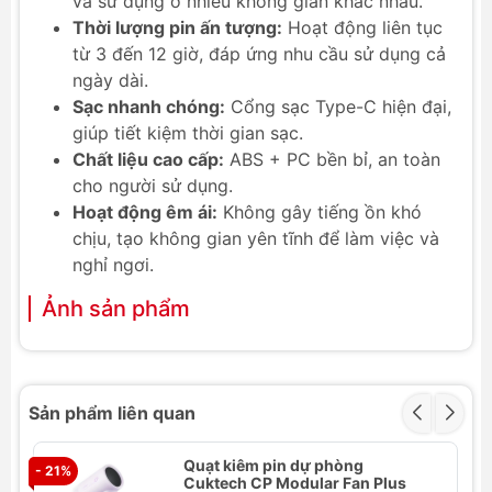
và sử dụng ở nhiều không gian khác nhau.
Thời lượng pin ấn tượng:
Hoạt động liên tục
từ 3 đến 12 giờ, đáp ứng nhu cầu sử dụng cả
ngày dài.
Sạc nhanh chóng:
Cổng sạc Type-C hiện đại,
giúp tiết kiệm thời gian sạc.
Chất liệu cao cấp:
ABS + PC bền bỉ, an toàn
cho người sử dụng.
Hoạt động êm ái:
Không gây tiếng ồn khó
chịu, tạo không gian yên tĩnh để làm việc và
nghỉ ngơi.
Ảnh sản phẩm
Sản phẩm liên quan
Quạt kiêm pin dự phòng
- 21%
- 
Cuktech CP Modular Fan Plus