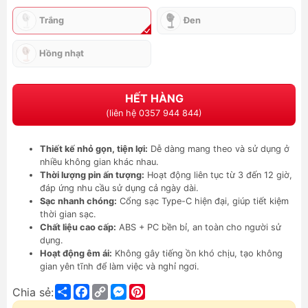
Trắng
Đen
Hồng nhạt
HẾT HÀNG
(liên hệ 0357 944 844)
Thiết kế nhỏ gọn, tiện lợi:
Dễ dàng mang theo và sử dụng ở
nhiều không gian khác nhau.
Thời lượng pin ấn tượng:
Hoạt động liên tục từ 3 đến 12 giờ,
đáp ứng nhu cầu sử dụng cả ngày dài.
Sạc nhanh chóng:
Cổng sạc Type-C hiện đại, giúp tiết kiệm
thời gian sạc.
Chất liệu cao cấp:
ABS + PC bền bỉ, an toàn cho người sử
dụng.
Hoạt động êm ái:
Không gây tiếng ồn khó chịu, tạo không
gian yên tĩnh để làm việc và nghỉ ngơi.
Share
Facebook
Copy
Messenger
Pinterest
Chia sẻ:
Link