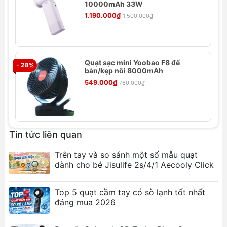
10000mAh 33W
1.190.000₫
1.500.000₫
Quạt sạc mini Yoobao F8 để
- 28%
- 
bàn/kẹp nôi 8000mAh
549.000₫
760.000₫
Tin tức liên quan
Trên tay và so sánh một số mẫu quạt
dành cho bé Jisulife 2s/4/1 Aecooly Click
Top 5 quạt cầm tay có sò lạnh tốt nhất
đáng mua 2026