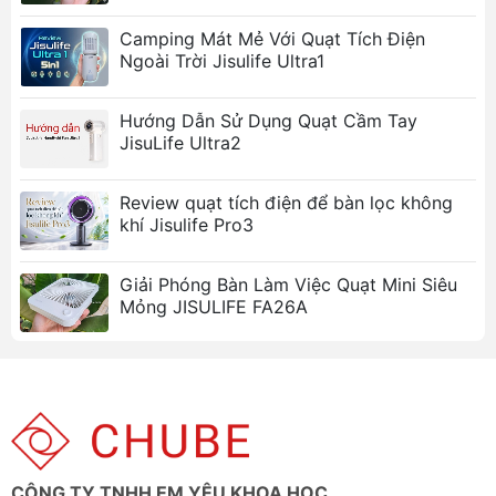
13 giờ.
Hoạt động êm ái:
Không gây tiếng ồn khó
Camping Mát Mẻ Với Quạt Tích Điện
chịu.
Ngoài Trời Jisulife Ultra1
Góc quay linh hoạt:
Điều chỉnh hướng gió theo
ý muốn.
Hướng Dẫn Sử Dụng Quạt Cầm Tay
Chất liệu cao cấp:
Bền bỉ, an toàn cho người
JisuLife Ultra2
sử dụng.
Review quạt tích điện để bàn lọc không
Hình ảnh sản phẩm
khí Jisulife Pro3
Giải Phóng Bàn Làm Việc Quạt Mini Siêu
Mỏng JISULIFE FA26A
CÔNG TY TNHH EM YÊU KHOA HỌC