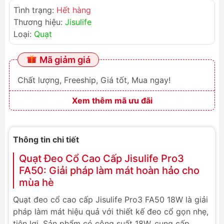
Tình trạng:
Hết hàng
Thương hiệu:
Jisulife
Loại:
Quạt
Mã giảm giá
Chất lượng, Freeship, Giá tốt, Mua ngay!
Xem thêm mã ưu đãi
Thông tin chi tiết
Quạt Đeo Cổ Cao Cấp Jisulife Pro3
FA50: Giải pháp làm mát hoàn hảo cho
mùa hè
Quạt đeo cổ cao cấp Jisulife Pro3 FA50 18W là giải
pháp làm mát hiệu quả với thiết kế đeo cổ gọn nhẹ,
tiện lợi. Sản phẩm có công suất 18W, cung cấp