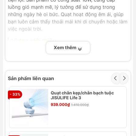
luồng gió mạnh mẽ, lý tưởng để sử dụng trong
những ngày hè oi bức. Quạt hoạt động êm ái, giúp
bạn luôn cảm thấy thoải mái khi di chuyển hoặc làm
việc ngoài trời.
Video giới thiệu
Xem thêm
Sản phẩm liên quan
Quạt chân kẹp/chân bạch tuộc
- 33%
- 
JISULIFE Life 3
939.000₫
1.410.000₫