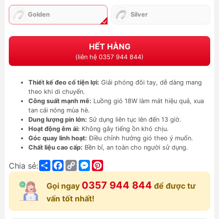
Golden
Silver
HẾT HÀNG
(liên hệ 0357 944 844)
Thiết kế đeo cổ tiện lợi:
Giải phóng đôi tay, dễ dàng mang
theo khi di chuyển.
Công suất mạnh mẽ:
Luồng gió 18W làm mát hiệu quả, xua
tan cái nóng mùa hè.
Dung lượng pin lớn:
Sử dụng liên tục lên đến 13 giờ.
Hoạt động êm ái:
Không gây tiếng ồn khó chịu.
Góc quay linh hoạt:
Điều chỉnh hướng gió theo ý muốn.
Chất liệu cao cấp:
Bền bỉ, an toàn cho người sử dụng.
Share
Facebook
Copy
Messenger
Pinterest
Chia sẻ:
Link
0357 944 844
Gọi ngay
để được tư
vấn tốt nhất!