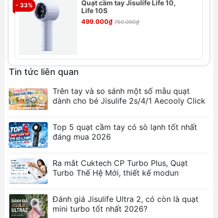
Quạt cầm tay Jisulife Life 10,
- 33%
- 
Life 10S
499.000₫
750.000₫
Thông số kỹ thuật
Thương hiệu: Jisulife
Model: FA50
Đầu vào: 5.0V/2.0A
Tin tức liên quan
Dung lượng pin: 5800mAh
Trên tay và so sánh một số mẫu quạt
Công suất: 18.0W
dành cho bé Jisulife 2s/4/1 Aecooly Click
Loại pin: Lithium polymer
Thời gian sạc: 2.5 - 3.5 giờ
Thời gian sử dụng: 3 - 13 giờ
Top 5 quạt cầm tay có sò lạnh tốt nhất
đáng mua 2026
Tính năng nổi bật
Thiết kế đeo cổ tiện lợi:
Giải phóng đôi tay, dễ
Ra mắt Cuktech CP Turbo Plus, Quạt
Turbo Thế Hệ Mới, thiết kế modun
dàng mang theo khi di chuyển.
Công suất mạnh mẽ:
Luồng gió 18W làm mát
hiệu quả, xua tan cái nóng mùa hè.
Đánh giá Jisulife Ultra 2, có còn là quạt
mini turbo tốt nhất 2026?
Dung lượng pin lớn:
Sử dụng liên tục lên đến