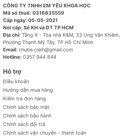
CÔNG TY TNHH EM YÊU KHOA HỌC
dữ liệu hiệu quả (tải xuống miễn phí từ trang
Mã số thuế: 0316835559
chủ Transcend).
Cấp ngày: 05-05-2021
Đèn LED báo hiệu:
Dễ dàng theo dõi trạng
Nơi cấp: Sở KH và ĐT TP HCM
thái hoạt động.
Địa chỉ:
Tầng 9 - Tòa nhà K&M, 33 Ung Văn Khiêm,
Ảnh sản phẩm
Phường Thạnh Mỹ Tây, TP Hồ Chí Minh
Email:
chube.cskh@gmail.com
Hotline:
0357 944 844
Hỗ trợ
Điều khoản
Hướng dẫn mua hàng
Kiểm tra đơn hàng
Chính sách bảo mật
Chính sách bảo hành
Chính sách đổi trả
Chính sách vận chuyển - thanh toán