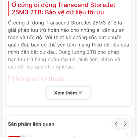
Ổ cứng di động Transcend StoreJet
25M3 2TB: Bảo vệ dữ liệu tối ưu
Ổ cứng di động Transcend StoreJet 25M3 2TB là
giải pháp lưu trữ hoàn hảo cho những ai cần sự an
toàn và tốc độ. Với thiết kế chống sốc đạt chuẩn
quân đội, bạn có thể yên tâm mang theo dữ liệu của
mình đến bất cứ đâu. Dung lượng 2TB cho phép
bạn lưu trữ hàng ngàn tệp tin, hình ảnh, video và
các dữ liệu quan trọng khác.
Thông số kỹ thuật
Dung lượng:
2TB
Xem thêm
Kích thước:
131.8 mm × 80.8 mm × 24.5 mm
Cân nặng:
284 g
Điện áp hoạt động:
USB 5V DC
Nhiệt độ hoạt động:
5°C (41°F) ~ 55°C (131°F)
Sản phẩm liên quan
Phương tiện lưu trữ:
2.5″ SATA HDD
Chứng chỉ:
CE, FCC, BSMI