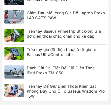
giao hàng, Grab hoặc xe dịch vụ.
Ảnh sản phẩm
Giảm Đau Mỏi cùng Giá Đỡ Laptop Rtako
L49 CAT’S PAW
Trên tay Baseus PrimeTrip Stick-on: Giá
Giá đỡ điện thoại từ tính ô tô MagSafe LISEN sở
đỡ điện thoại chắc chắn cho xe đạp
hữu lực hút chân không siêu mạnh
Trên tay giá đỡ điện thoại ô tô giá rẻ
Baseus UltraControl Lite
Hệ thống nam châm vòng tinh chỉnh cho lực hít
Đánh Giá Chi Tiết Đế Giữ Điện Thoại –
iPad Rtako ZM-050
bám dính chắc chắn, an toàn trên mọi cung đường
Trên tay Đế Giữ Điện Thoại Kiêm Sạc
Không Dây Cho Ô Tô Baseus Wisdom Pro
15W
Sự kết hợp giữa gel nano thế hệ mới và đế hút lớn
giúp nhân đôi lực bám dính vật lý