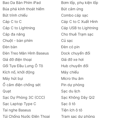
đế
Bao Da Bàn Phím iPad
Bơm lốp, phụ kiện lốp
Búa phá kính thoát hiểm
Bút cảm ứng
Chuẩn
MagSafe Snap (Tương thích trực tiếp
Bút trình chiếu
Combo cáp sạc
từ tính
iPhone 12 đến iPhone 17 series)
Cáp C to C
Cáp C to C Xuất Hình
hỗ trợ
Cáp C to Lightning
Cáp USB to Lightning
Cáp đa năng
Cho thuê Trạm sạc
Góc
Đầu trục xoay 180 độ hỗ trợ đổi góc
Chuột - bàn phím
Củ sạc
điều
dọc / ngang
Đèn bàn
Đèn có pin
chỉnh
Đèn Treo Màn Hình Baseus
Dock chuyển đổi
Tính
Thao tác một tay, không dùng ngàm
Giá đỡ điện thoại
Giá đỡ xe hơi
năng
kẹp, giác hút có thể rửa sạch để tái
Gối Tựa Đầu Lưng Ô Tô
Hub chuyển đổi
nổi bật
sử dụng
Kích nổ, khởi động
Máy chiếu
Máy hút bụi
Micro thu âm
Thiết bị
Hệ điều hành iOS, Android (Các máy
Ổ cắm điện chống sét
Pin dự phòng
tương
không có MagSafe dùng kèm miếng
Quạt
Sạc du lịch
thích
dán kim loại)
Sạc Dự Phòng 3C (CCC)
Sạc Không Dây Qi2
Sạc Laptop Type C
Sạc ô tô
Màu
Đen lịch lãm
Tai nghe Baseus
Tiện ích ô tô
sắc
Túi Chống Nước Điện Thoại
Trạm sạc dự phòng