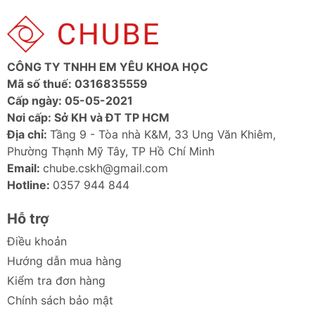
Đầu xoay điều chỉnh góc linh hoạt, dễ dàng chuyển
CÔNG TY TNHH EM YÊU KHOA HỌC
đổi hướng màn hình dọc hoặc ngang
Mã số thuế: 0316835559
Cấp ngày: 05-05-2021
Nơi cấp: Sở KH và ĐT TP HCM
Địa chỉ:
Tầng 9 - Tòa nhà K&M, 33 Ung Văn Khiêm,
Thao tác một tay cực kỳ thuận tiện và nhanh chóng,
Phường Thạnh Mỹ Tây, TP Hồ Chí Minh
duy trì tầm nhìn bản đồ hoàn hảo
Email:
chube.cskh@gmail.com
Hotline:
0357 944 844
Hỗ trợ
Thiết kế di động cao, dễ dàng lắp đặt linh hoạt trên
Điều khoản
kính chắn gió hoặc bảng điều khiển taplo
Hướng dẫn mua hàng
Kiểm tra đơn hàng
Chính sách bảo mật