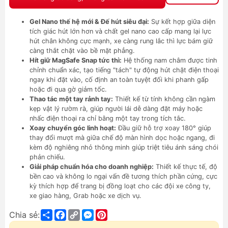
Gel Nano thế hệ mới & Đế hút siêu đại:
Sự kết hợp giữa diện
tích giác hút lớn hơn và chất gel nano cao cấp mang lại lực
hút chân không cực mạnh, xe càng rung lắc thì lực bám giữ
càng thắt chặt vào bề mặt phẳng.
Hít giữ MagSafe Snap tức thì:
Hệ thống nam châm được tinh
chỉnh chuẩn xác, tạo tiếng "tách" tự động hút chặt điện thoại
ngay khi đặt vào, cố định an toàn tuyệt đối khi phanh gấp
hoặc đi qua gờ giảm tốc.
Thao tác một tay rảnh tay:
Thiết kế từ tính không cần ngàm
kẹp vật lý rườm rà, giúp người lái dễ dàng đặt máy hoặc
nhấc điện thoại ra chỉ bằng một tay trong tích tắc.
Xoay chuyển góc linh hoạt:
Đầu giữ hỗ trợ xoay 180° giúp
thay đổi mượt mà giữa chế độ màn hình dọc hoặc ngang, đi
kèm độ nghiêng nhỏ thông minh giúp triệt tiêu ánh sáng chói
phản chiếu.
Giải pháp chuẩn hóa cho doanh nghiệp:
Thiết kế thực tế, độ
bền cao và không lo ngại vấn đề tương thích phần cứng, cực
kỳ thích hợp để trang bị đồng loạt cho các đội xe công ty,
xe giao hàng, Grab hoặc xe dịch vụ.
Share
Facebook
Copy
Messenger
Pinterest
Chia sẻ:
Link