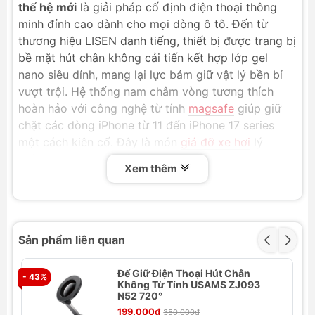
thế hệ mới
là giải pháp cố định điện thoại thông
minh đỉnh cao dành cho mọi dòng ô tô. Đến từ
thương hiệu LISEN danh tiếng, thiết bị được trang bị
bề mặt hút chân không cải tiến kết hợp lớp gel
nano siêu dính, mang lại lực bám giữ vật lý bền bỉ
vượt trội. Hệ thống nam châm vòng tương thích
hoàn hảo với công nghệ từ tính
magsafe
giúp giữ
chặt các dòng iPhone từ 11 đến iPhone 17 series
một cách kiên cố. Đây là món
giá đỡ xe hơi
lý
tưởng cho các tài xế cá nhân, xe dịch vụ và đội xe
Xem thêm
doanh nghiệp, giúp tối ưu hóa tầm nhìn bản đồ và
đảm bảo lái xe an toàn.
Tính năng nổi bật
Sản phẩm liên quan
Gel Nano thế hệ mới & Đế hút siêu đại:
Sự kết
hợp giữa diện tích giác hút lớn hơn và chất gel
Đế Giữ Điện Thoại Hút Chân
- 43%
nano cao cấp mang lại lực hút chân không cực
- 
Không Từ Tính USAMS ZJ093
mạnh, xe càng rung lắc thì lực bám giữ càng
N52 720°
thắt chặt vào bề mặt phẳng.
199.000₫
350.000₫