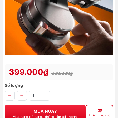
399.000₫
660.000₫
Số lượng
MUA NGAY
Thêm vào giỏ
Mua hàng dễ dàng, không cần tài khoản.