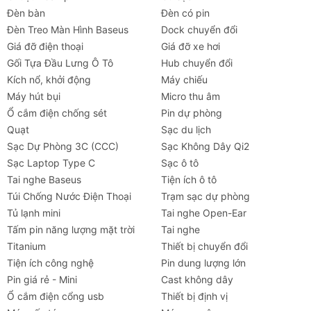
Tương thích hoàn hảo với hệ sinh thái Apple, các
Đèn bàn
Đèn có pin
dòng máy Android cao cấp và máy tính bảng
Đèn Treo Màn Hình Baseus
Dock chuyển đổi
Giá đỡ điện thoại
Giá đỡ xe hơi
Gối Tựa Đầu Lưng Ô Tô
Hub chuyển đổi
Kích nổ, khởi động
Máy chiếu
Máy hút bụi
Micro thu âm
Thiết kế hiện đại tích hợp đèn LED dịu nhẹ giúp dễ
Ổ cắm điện chống sét
Pin dự phòng
dàng định vị cổng cắm vào ban đêm
Quạt
Sạc du lịch
Thông số kỹ thuật
Sạc Dự Phòng 3C (CCC)
Sạc Không Dây Qi2
Sạc Laptop Type C
Sạc ô tô
Thương
LISEN
Tai nghe Baseus
Tiện ích ô tô
hiệu
Túi Chống Nước Điện Thoại
Trạm sạc dự phòng
Tủ lạnh mini
Tai nghe Open-Ear
Loại sản
Bộ sạc ô tô cổng C kép siêu
Tấm pin năng lượng mặt trời
Tai nghe
phẩm
nhanh (Fast Car Charger)
Titanium
Thiết bị chuyển đổi
Tiện ích công nghệ
Pin dung lượng lớn
Tổng công
90W (Tối đa 45W cho mỗi cổng
Pin giá rẻ - Mini
Cast không dây
suất đầu
USB-C khi sạc đồng thời)
Ổ cắm điện cổng usb
Thiết bị định vị
ra