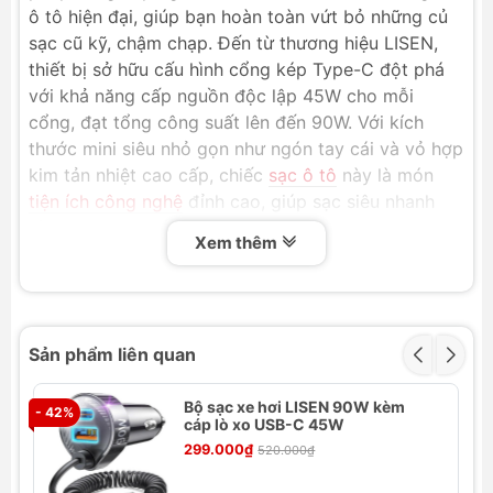
ô tô hiện đại, giúp bạn hoàn toàn vứt bỏ những củ
sạc cũ kỹ, chậm chạp. Đến từ thương hiệu LISEN,
thiết bị sở hữu cấu hình cổng kép Type-C đột phá
với khả năng cấp nguồn độc lập 45W cho mỗi
cổng, đạt tổng công suất lên đến 90W. Với kích
thước mini siêu nhỏ gọn như ngón tay cái và vỏ hợp
kim tản nhiệt cao cấp, chiếc
sạc ô tô
này là món
tiện ích công nghệ
đỉnh cao, giúp sạc siêu nhanh
đồng thời cho cả iPhone 17 Pro Max, iPad Pro hay
Xem thêm
các dòng smartphone Android thế hệ mới trên mọi
hành trình.
Tính năng nổi bật
Sản phẩm liên quan
Hai cổng Type-C sạc nhanh độc lập:
Mỗi cổng
ra USB-C cung cấp mức năng lượng lên đến
Bộ sạc xe hơi LISEN 90W kèm
- 42%
45W, cho phép sạc nhanh song song hai thiết
- 
cáp lò xo USB-C 45W
bị công suất cao cùng lúc mà không bị chia sẻ
299.000₫
520.000₫
hay sụt giảm dòng điện.