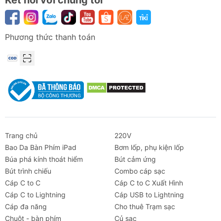
Phương thức thanh toán
Kích thước mini tinh tế bằng ngón tay cái, ôm sát ổ
cắm tẩu thuốc tránh vướng víu
Thân vỏ hoàn thiện bằng kim loại cao cấp tăng
cường hiệu suất tản nhiệt và độ bền bỉ
Trang chủ
220V
Bao Da Bàn Phím iPad
Bơm lốp, phụ kiện lốp
Búa phá kính thoát hiểm
Bút cảm ứng
Đầy đủ các chứng nhận an toàn quốc tế nghiêm
Bút trình chiếu
Combo cáp sạc
ngặt, chống đoản mạch và cháy nổ
Cáp C to C
Cáp C to C Xuất Hình
Cáp C to Lightning
Cáp USB to Lightning
Cáp đa năng
Cho thuê Trạm sạc
Chuột - bàn phím
Củ sạc