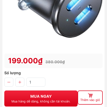
199.000₫
380.000₫
Số lượng
MUA NGAY
Thêm vào giỏ
Mua hàng dễ dàng, không cần tài khoản.