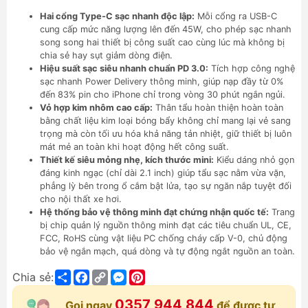
Hai cổng Type-C sạc nhanh độc lập:
Mỗi cổng ra USB-C
cung cấp mức năng lượng lên đến 45W, cho phép sạc nhanh
song song hai thiết bị công suất cao cùng lúc mà không bị
chia sẻ hay sụt giảm dòng điện.
Hiệu suất sạc siêu nhanh chuẩn PD 3.0:
Tích hợp công nghệ
sạc nhanh Power Delivery thông minh, giúp nạp đầy từ 0%
đến 83% pin cho iPhone chỉ trong vòng 30 phút ngắn ngủi.
Vỏ hợp kim nhôm cao cấp:
Thân tẩu hoàn thiện hoàn toàn
bằng chất liệu kim loại bóng bẩy không chỉ mang lại vẻ sang
trọng mà còn tối ưu hóa khả năng tản nhiệt, giữ thiết bị luôn
mát mẻ an toàn khi hoạt động hết công suất.
Thiết kế siêu mỏng nhẹ, kích thước mini:
Kiểu dáng nhỏ gọn
đáng kinh ngạc (chỉ dài 2.1 inch) giúp tẩu sạc nằm vừa vặn,
phẳng lỳ bên trong ổ cắm bật lửa, tạo sự ngăn nắp tuyệt đối
cho nội thất xe hơi.
Hệ thống bảo vệ thông minh đạt chứng nhận quốc tế:
Trang
bị chip quản lý nguồn thông minh đạt các tiêu chuẩn UL, CE,
FCC, RoHS cùng vật liệu PC chống cháy cấp V-0, chủ động
bảo vệ ngắn mạch, quá dòng và tự động ngắt nguồn an toàn.
Share
Facebook
Copy
Messenger
Pinterest
Chia sẻ:
Link
0357 944 844
Gọi ngay
để được tư