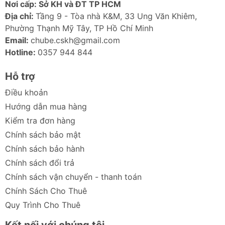
Nơi cấp: Sở KH và ĐT TP HCM
ngắt nguồn an toàn.
Địa chỉ:
Tầng 9 - Tòa nhà K&M, 33 Ung Văn Khiêm,
Ảnh sản phẩm
Phường Thạnh Mỹ Tây, TP Hồ Chí Minh
Email:
chube.cskh@gmail.com
Hotline:
0357 944 844
Tẩu sạc ô tô cao cấp LISEN 90W sở hữu thiết kế
Hỗ trợ
cổng kép Type-C hiện đại
Điều khoản
Hướng dẫn mua hàng
Kiểm tra đơn hàng
Chính sách bảo mật
Khả năng phân phối điện thông minh, cấp nguồn
Chính sách bảo hành
song song 45W + 45W cực kỳ mạnh mẽ
Chính sách đổi trả
Chính sách vận chuyển - thanh toán
Chính Sách Cho Thuê
Hỗ trợ giao thức Power Delivery sạc nhanh thần
Quy Trình Cho Thuê
tốc, tiết kiệm tối đa thời gian trên xe
Kết nối với chúng tôi