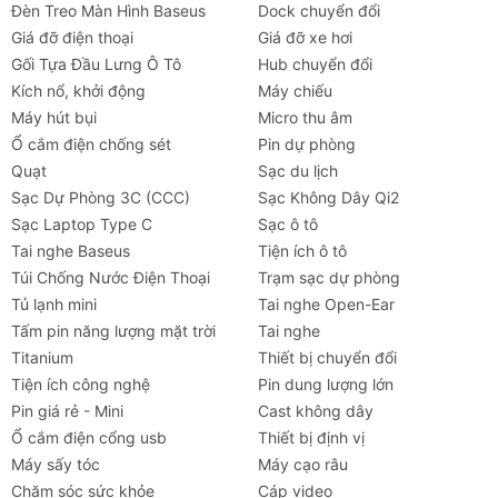
Đèn Treo Màn Hình Baseus
Dock chuyển đổi
Giá đỡ điện thoại
Giá đỡ xe hơi
Gối Tựa Đầu Lưng Ô Tô
Hub chuyển đổi
Kích nổ, khởi động
Máy chiếu
Máy hút bụi
Micro thu âm
Ổ cắm điện chống sét
Pin dự phòng
Quạt
Sạc du lịch
Sạc Dự Phòng 3C (CCC)
Sạc Không Dây Qi2
Sạc Laptop Type C
Sạc ô tô
Tai nghe Baseus
Tiện ích ô tô
Túi Chống Nước Điện Thoại
Trạm sạc dự phòng
Tủ lạnh mini
Tai nghe Open-Ear
Tấm pin năng lượng mặt trời
Tai nghe
Titanium
Thiết bị chuyển đổi
Tiện ích công nghệ
Pin dung lượng lớn
Pin giá rẻ - Mini
Cast không dây
Ổ cắm điện cổng usb
Thiết bị định vị
Máy sấy tóc
Máy cạo râu
Chăm sóc sức khỏe
Cáp video