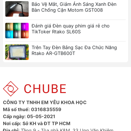
Bảo Vệ Mắt, Giảm Ánh Sáng Xanh Đèn
Bàn Chống Cận Motom GST008
Đánh giá Đèn quay phim giá rẻ cho
TikToker Rtako SL60S
Trên Tay Đèn Bảng Sạc Đa Chức Năng
Rtako AR-GTB600T
CÔNG TY TNHH EM YÊU KHOA HỌC
Mã số thuế: 0316835559
Cấp ngày: 05-05-2021
Nơi cấp: Sở KH và ĐT TP HCM
Địa chỉ:
Tầng 9 - Tòa nhà K&M, 33 Ung Văn Khiêm,