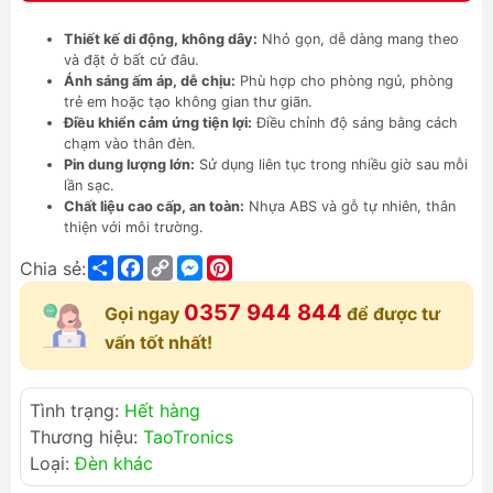
Thiết kế di động, không dây:
Nhỏ gọn, dễ dàng mang theo
và đặt ở bất cứ đâu.
Ánh sáng ấm áp, dễ chịu:
Phù hợp cho phòng ngủ, phòng
trẻ em hoặc tạo không gian thư giãn.
Điều khiển cảm ứng tiện lợi:
Điều chỉnh độ sáng bằng cách
chạm vào thân đèn.
Pin dung lượng lớn:
Sử dụng liên tục trong nhiều giờ sau mỗi
lần sạc.
Chất liệu cao cấp, an toàn:
Nhựa ABS và gỗ tự nhiên, thân
thiện với môi trường.
Share
Facebook
Copy
Messenger
Pinterest
Chia sẻ:
Link
0357 944 844
Gọi ngay
để được tư
vấn tốt nhất!
Tình trạng:
Hết hàng
Thương hiệu:
TaoTronics
Loại:
Đèn khác