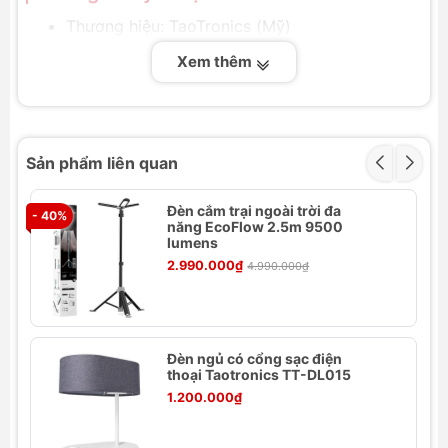
Thương hiệu: TaoTronics (Mỹ)
Model: TT-DL23
Xem thêm
Công suất: 6W Max
Nhiệt độ màu: 3000-3500K (ánh sáng vàng
ấm)
Chất liệu: Nhựa ABS, Gỗ
Sản phẩm liên quan
Điều khiển: Cảm ứng chạm
Pin: 4000mAh
Đèn cắm trại ngoài trời đa
- 40%
Trọng lượng: 490g
năng EcoFlow 2.5m 9500
Kích thước: 27 x 11 x 11 cm
lumens
Bộ sản phẩm:
2.990.000₫
4.990.000₫
1 x Đèn ngủ TaoTronics TT-DL23
1 x Cáp sạc Micro-USB
1 x Hướng dẫn sử dụng
Đèn ngủ có cổng sạc điện
Bảo hành: 12 tháng toàn quốc
thoại Taotronics TT-DL015
Tính năng nổi bật
1.200.000₫
Thiết kế di động, không dây:
Nhỏ gọn, dễ