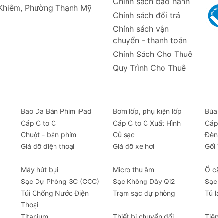
Chính sách bảo hành
 Khiêm, Phường Thạnh Mỹ
Chính sách đổi trả
Chính sách vận
chuyển - thanh toán
Chính Sách Cho Thuê
Quy Trình Cho Thuê
Bao Da Bàn Phím iPad
Bơm lốp, phụ kiện lốp
Búa
Cáp C to C
Cáp C to C Xuất Hình
Cáp
Chuột - bàn phím
Củ sạc
Đèn
Giá đỡ điện thoại
Giá đỡ xe hơi
Gối
Máy hút bụi
Micro thu âm
Ổ c
Sạc Dự Phòng 3C (CCC)
Sạc Không Dây Qi2
Sạc
Túi Chống Nước Điện
Trạm sạc dự phòng
Tủ l
Thoại
Titanium
Thiết bị chuyển đổi
Tiệ