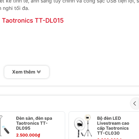
ết kế tinh tế, ánh sáng tùy chỉnh và cổng sạc USB tiện lợi, 
 nghi tối đa.
ủ Taotronics TT-DL015
Xem thêm
 Taotronics TT-DL015
Đèn sàn, đèn spa
Bộ đèn LED
Taotronics TT-
Livestream cao
 bằng vải cao cấp màu xám, tạo vẻ đẹp sang trọng cho m
DL095
cấp Taotronics
TT-CL030
ng khách.
2.500.000₫