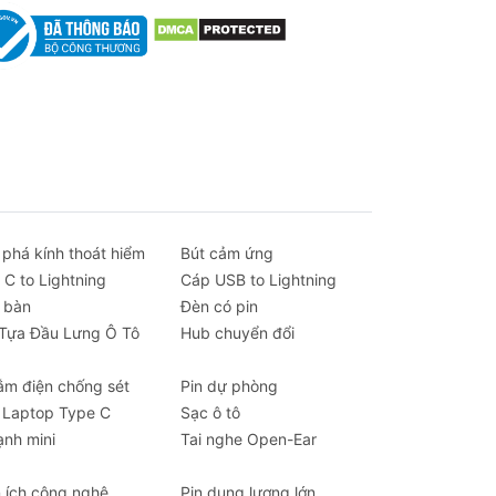
 phá kính thoát hiểm
Bút cảm ứng
 C to Lightning
Cáp USB to Lightning
 bàn
Đèn có pin
 Tựa Đầu Lưng Ô Tô
Hub chuyển đổi
ắm điện chống sét
Pin dự phòng
 Laptop Type C
Sạc ô tô
ạnh mini
Tai nghe Open-Ear
n ích công nghệ
Pin dung lượng lớn