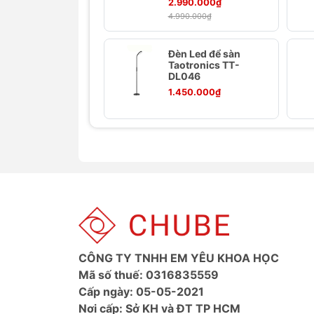
2.990.000₫
Độ sáng tùy chỉnh:
Núm xoay trên 
4.990.000₫
nhu cầu sử dụng.
Ánh sáng RGB:
Chức năng đèn màu
Đèn Led để sàn
Chụp đèn cao cấp:
Chất liệu PC dà
Taotronics TT-
Cổng sạc USB tiện lợi:
DL046
Sạc các thiế
1.450.000₫
Ảnh sản phẩm Đèn ngủ Taotro
CÔNG TY TNHH EM YÊU KHOA HỌC
Mã số thuế: 0316835559
Cấp ngày: 05-05-2021
Nơi cấp: Sở KH và ĐT TP HCM