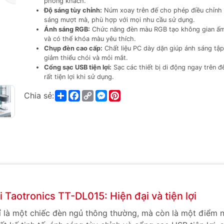
phòng khách.
Độ sáng tùy chỉnh:
Núm xoay trên đế cho phép điều chỉnh
sáng mượt mà, phù hợp với mọi nhu cầu sử dụng.
Ánh sáng RGB:
Chức năng đèn màu RGB tạo không gian ấ
và có thể khóa màu yêu thích.
Chụp đèn cao cấp:
Chất liệu PC dày dặn giúp ánh sáng tập
giảm thiểu chói và mỏi mắt.
Cổng sạc USB tiện lợi:
Sạc các thiết bị di động ngay trên đ
rất tiện lợi khi sử dụng.
Share
Facebook
Copy
Messenger
Pinterest
Chia sẻ:
Link
 Taotronics TT-DL015: Hiện đại và tiện lợi
 là một chiếc đèn ngủ thông thường, mà còn là một điểm 