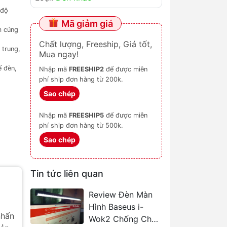
 độ
Mã giảm giá
m cúng
Chất lượng, Freeship, Giá tốt,
 trung,
Mua ngay!
ế đèn,
Nhập mã
FREESHIP2
để được miễn
phí ship đơn hàng từ 200k.
Sao chép
Nhập mã
FREESHIP5
để được miễn
phí ship đơn hàng từ 500k.
Sao chép
Tin tức liên quan
Review Đèn Màn
Hình Baseus i-
nhấn
Wok2 Chống Chói,