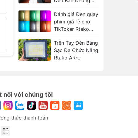
Đèn Bàn Chống
i
Cận Motom
Đánh giá Đèn quay
GST008
ch.
phim giá rẻ cho
Đèn bắt muỗi
- 34%
.
thông minh
TikToker Rtako
Baseus LV778
SL60S
(ACMWD)
Trên Tay Đèn Bảng
319.000₫
480.000₫
Sạc Đa Chức Năng
Rtako AR-
GTB600T
t nối với chúng tôi
ơng thức thanh toán