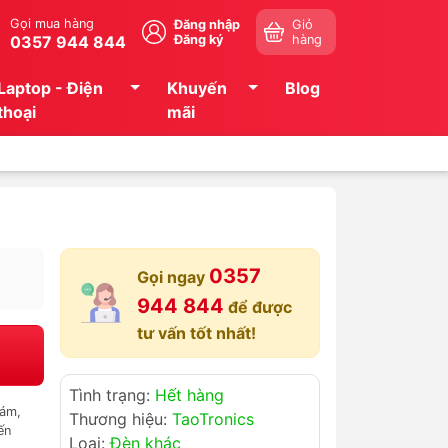
Gọi mua hàng
Đăng nhập
Giỏ
0357 944 844
Đăng ký
hàng
Laptop - Điện
Khuyến
Blog
thoại
mãi
0357
Gọi ngay
944 844
để được
tư vấn tốt nhất!
Tình trạng:
Hết hàng
xám,
Thương hiệu:
TaoTronics
ến
Loại:
Đèn khác