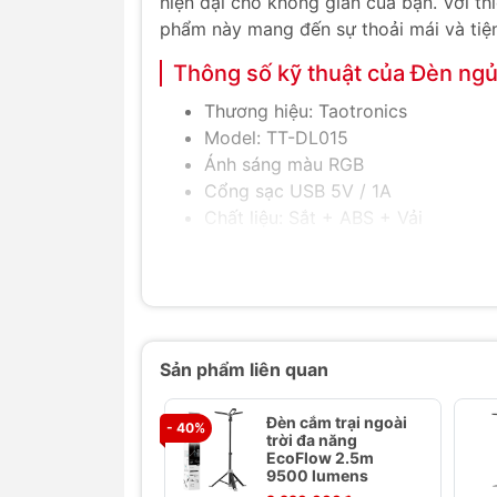
hiện đại cho không gian của bạn. Với thi
phẩm này mang đến sự thoải mái và tiện
Thông số kỹ thuật của Đèn ng
Thương hiệu: Taotronics
Model: TT-DL015
Ánh sáng màu RGB
Cổng sạc USB 5V / 1A
Chất liệu: Sắt + ABS + Vải
Công suất: 8W
Lumens: 500 lm
Nhiệt độ màu: 2700 - 3000K
CRI > 80
Kích thước: 262 x 158 x 261mm
Sản phẩm liên quan
Trọng lượng: 1,3 kg
Tính năng nổi bật của Đèn ngủ
Đèn cắm trại ngoài
- 40%
trời đa năng
Thiết kế hiện đại:
EcoFlow 2.5m
Đèn có chụp đèn
9500 lumens
không gian từ phòng ngủ đến phò