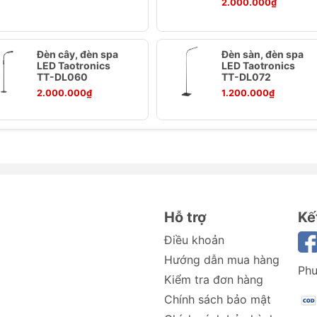
2.000.000₫
đế cho phép điều chỉnh độ sáng mượt mà, phù hợp với mọ
 RGB tạo không gian ấm cúng và có thể khóa màu yêu thí
Đèn cây, đèn spa
Đèn sàn, đèn spa
y dặn giúp ánh sáng tập trung, giảm thiểu chói và mỏi mắt
LED Taotronics
LED Taotronics
t bị di động ngay trên đế đèn, rất tiện lợi khi sử dụng.
TT-DL060
TT-DL072
2.000.000₫
1.200.000₫
nics TT-DL015
Hỗ trợ
Kế
Điều khoản
Hướng dẫn mua hàng
Phư
Kiểm tra đơn hàng
Chính sách bảo mật