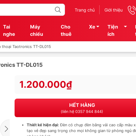
Trang chủ
Giới thiệu
Tai
Máy
Cho
Xe
Tiện
nghe
chiếu
thuê
ích
n thoại Taotronics TT-DL015
tronics TT-DL015
1.200.000₫
HẾT HÀNG
(liên hệ 0357 944 844)
Thiết kế hiện đại:
Đèn có chụp đèn bằng vải cao cấp màu 
tạo vẻ đẹp sang trọng cho mọi không gian từ phòng ngủ đ