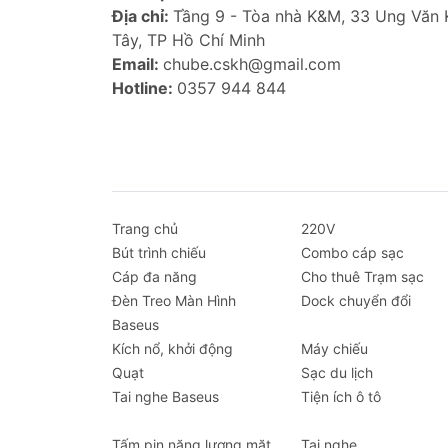
Địa chỉ:
Tầng 9 - Tòa nhà K&M, 33 Ung Văn
Tây, TP Hồ Chí Minh
Email:
chube.cskh@gmail.com
Hotline:
0357 944 844
Trang chủ
220V
Bút trình chiếu
Combo cáp sạc
Cáp đa năng
Cho thuê Trạm sạc
Đèn Treo Màn Hình
Dock chuyển đổi
Baseus
Kích nổ, khởi động
Máy chiếu
Quạt
Sạc du lịch
Tai nghe Baseus
Tiện ích ô tô
Tấm pin năng lượng mặt
Tai nghe