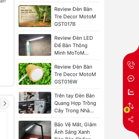
sản
Bảo Vệ Mắt Ban
Review Đèn Bàn
Đêm
Tre Decor MotoM
GST017B
Review Đèn LED
Để Bàn Thông
Minh MoToM
GST005W
Review Đèn Bàn
Tre Decor MotoM
GST016W
Trên tay Đèn Bàn
Quang Hợp Trồng
0
Cây Trong Nhà
MotoM GS1704
Đèn ngủ LED di
Đèn ngủ 
động TaoTronics
bàn TaoT
Bảo Vệ Mắt, Giảm
ọi
TT-DL23
TT-CL0
Ánh Sáng Xanh
590.000₫
1.300.00