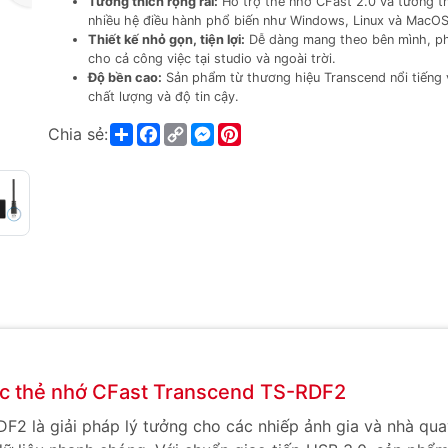
Tương thích rộng rãi:
Hỗ trợ thẻ nhớ CFast 2.0 và tương th
nhiều hệ điều hành phổ biến như Windows, Linux và MacOS
Thiết kế nhỏ gọn, tiện lợi:
Dễ dàng mang theo bên mình, p
cho cả công việc tại studio và ngoài trời.
Độ bền cao:
Sản phẩm từ thương hiệu Transcend nổi tiếng 
chất lượng và độ tin cậy.
Share
Facebook
Copy
Messenger
Pinterest
Chia sẻ:
Link
đọc thẻ nhớ CFast Transcend TS-RDF2
2 là giải pháp lý tưởng cho các nhiếp ảnh gia và nhà qua