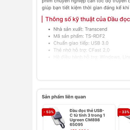
phim chuyên nghiệp cần tốc độ truyền d
giúp bạn tiết kiệm thời gian đáng kể khi
Thông số kỹ thuật của Đầu đọ
Nhà sản xuất: Transcend
Mã sản phẩm: TS-RDF2
Chuẩn giao tiếp: USB 3.0
Thẻ nhớ hỗ trợ: CFast 2.0
Hệ điều hành hỗ trợ: Windows, Li
Bảo hành: 12 tháng
Tính năng nổi bật của Đầu đọ
Tốc độ truyền tải siêu nhanh:
Chuẩ
giúp tiết kiệm thời gian đáng kể.
Sản phẩm liên quan
Tương thích rộng rãi:
Hỗ trợ thẻ n
như Windows, Linux và MacOS.
Đầu đọc thẻ USB-
- 53%
- 33%
Thiết kế nhỏ gọn, tiện lợi:
Dễ dàng 
C từ tính 3 trong 1
ngoài trời.
Ugreen CM898
65095
Độ bền cao:
Sản phẩm từ thương hi