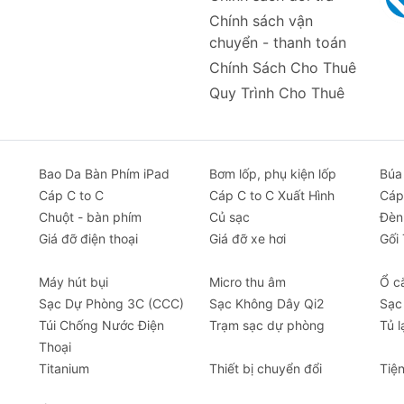
Chính sách vận
chuyển - thanh toán
Chính Sách Cho Thuê
Quy Trình Cho Thuê
Bao Da Bàn Phím iPad
Bơm lốp, phụ kiện lốp
Búa
Cáp C to C
Cáp C to C Xuất Hình
Cáp
Chuột - bàn phím
Củ sạc
Đèn
Giá đỡ điện thoại
Giá đỡ xe hơi
Gối
Máy hút bụi
Micro thu âm
Ổ c
Sạc Dự Phòng 3C (CCC)
Sạc Không Dây Qi2
Sạc
Túi Chống Nước Điện
Trạm sạc dự phòng
Tủ l
Thoại
Titanium
Thiết bị chuyển đổi
Tiệ