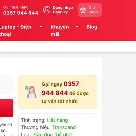
Gọi mua hàng
Đăng nhập
Giỏ
0357 944 844
Đăng ký
hàng
Laptop - Điện
Khuyến
Blog
thoại
mãi
0357
Gọi ngay
944 844
để được
tư vấn tốt nhất!
Tình trạng:
Hết hàng
yền dữ
Thương hiệu:
Transcend
 kể.
Loại:
Đầu đọc thẻ nhớ