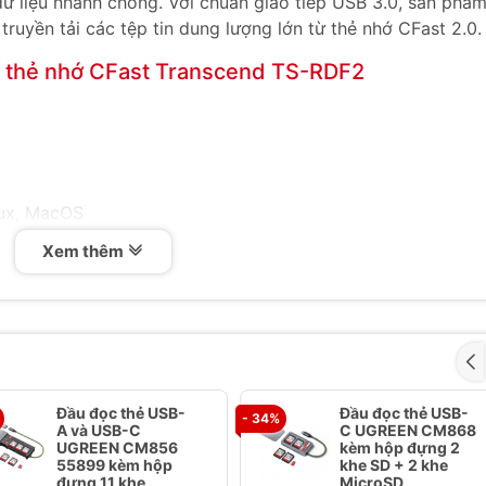
ữ liệu nhanh chóng. Với chuẩn giao tiếp USB 3.0, sản phẩ
 truyền tải các tệp tin dung lượng lớn từ thẻ nhớ CFast 2.0.
c thẻ nhớ CFast Transcend TS-RDF2
nux, MacOS
Xem thêm
c thẻ nhớ CFast Transcend TS-RDF2
n USB 3.0 cho phép truyền dữ liệu với tốc độ lên đến 5Gb
hớ CFast 2.0 và tương thích với nhiều hệ điều hành phổ biế
Đầu đọc thẻ USB-
Đầu đọc thẻ USB-
- 34%
mang theo bên mình, phù hợp cho cả công việc tại studio
A và USB-C
C UGREEN CM868
UGREEN CM856
kèm hộp đựng 2
55899 kèm hộp
khe SD + 2 khe
ệu Transcend nổi tiếng với chất lượng và độ tin cậy.
đựng 11 khe
MicroSD