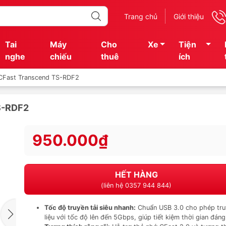
Trang chủ
Giới thiệu
Tai
Máy
Cho
Xe
Tiện
nghe
chiếu
thuê
ích
 CFast Transcend TS-RDF2
S-RDF2
950.000₫
HẾT HÀNG
(liên hệ 0357 944 844)
Tốc độ truyền tải siêu nhanh:
Chuẩn USB 3.0 cho phép tru
liệu với tốc độ lên đến 5Gbps, giúp tiết kiệm thời gian đáng