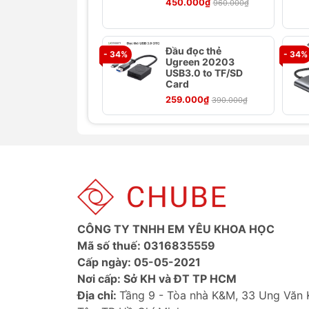
450.000₫
960.000₫
Ảnh sản phẩm Đầu đọc thẻ nh
Đầu đọc thẻ
- 34%
- 34%
Ugreen 20203
USB3.0 to TF/SD
Card
259.000₫
390.000₫
CÔNG TY TNHH EM YÊU KHOA HỌC
Mã số thuế: 0316835559
Cấp ngày: 05-05-2021
Nơi cấp: Sở KH và ĐT TP HCM
Địa chỉ:
Tầng 9 - Tòa nhà K&M, 33 Ung Văn