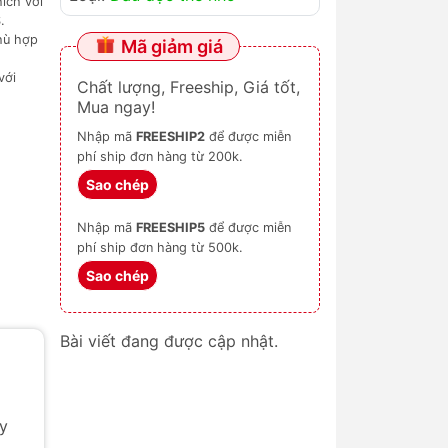
ích với
.
hù hợp
Mã giảm giá
với
Chất lượng, Freeship, Giá tốt,
Mua ngay!
Nhập mã
FREESHIP2
để được miễn
phí ship đơn hàng từ 200k.
Sao chép
Nhập mã
FREESHIP5
để được miễn
phí ship đơn hàng từ 500k.
Sao chép
Bài viết đang được cập nhật.
y