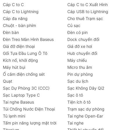
Cáp C to C
Cáp C to C Xuất Hình
Cáp C to Lightning
Cáp USB to Lightning
Cáp đa năng
Cho thuê Trạm sạc
Chuột - bàn phím
Củ sạc
Đèn bàn
Đèn có pin
Đèn Treo Màn Hình Baseus
Dock chuyển đổi
Giá đỡ điện thoại
Giá đỡ xe hơi
Gối Tựa Đầu Lưng Ô Tô
Hub chuyển đổi
Kích nổ, khởi động
Máy chiếu
Máy hút bụi
Micro thu âm
Ổ cắm điện chống sét
Pin dự phòng
Quạt
Sạc du lịch
Sạc Dự Phòng 3C (CCC)
Sạc Không Dây Qi2
Sạc Laptop Type C
Sạc ô tô
Tai nghe Baseus
Tiện ích ô tô
Túi Chống Nước Điện Thoại
Trạm sạc dự phòng
Tủ lạnh mini
Tai nghe Open-Ear
Tấm pin năng lượng mặt trời
Tai nghe
Titanium
Thiết bị chuyển đổi