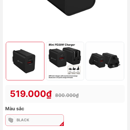
519.000₫
800.000₫
Màu sắc
BLACK