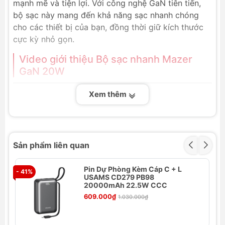
mạnh mẽ và tiện lợi. Với công nghệ GaN tiên tiến,
bộ sạc này mang đến khả năng sạc nhanh chóng
cho các thiết bị của bạn, đồng thời giữ kích thước
cực kỳ nhỏ gọn.
Video giới thiệu Bộ sạc nhanh Mazer
GaN 20W
Xem thêm
Sản phẩm liên quan
Pin Dự Phòng Kèm Cáp C + L
- 41%
- 
USAMS CD279 PB98
20000mAh 22.5W CCC
609.000₫
1.030.000₫