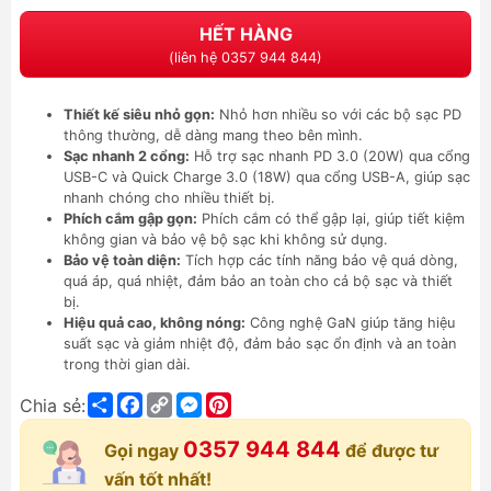
HẾT HÀNG
(liên hệ 0357 944 844)
Thiết kế siêu nhỏ gọn:
Nhỏ hơn nhiều so với các bộ sạc PD
thông thường, dễ dàng mang theo bên mình.
Sạc nhanh 2 cổng:
Hỗ trợ sạc nhanh PD 3.0 (20W) qua cổng
USB-C và Quick Charge 3.0 (18W) qua cổng USB-A, giúp sạc
nhanh chóng cho nhiều thiết bị.
Phích cắm gập gọn:
Phích cắm có thể gập lại, giúp tiết kiệm
không gian và bảo vệ bộ sạc khi không sử dụng.
Bảo vệ toàn diện:
Tích hợp các tính năng bảo vệ quá dòng,
quá áp, quá nhiệt, đảm bảo an toàn cho cả bộ sạc và thiết
bị.
Hiệu quả cao, không nóng:
Công nghệ GaN giúp tăng hiệu
suất sạc và giảm nhiệt độ, đảm bảo sạc ổn định và an toàn
trong thời gian dài.
Share
Facebook
Copy
Messenger
Pinterest
Chia sẻ:
Link
0357 944 844
Gọi ngay
để được tư
vấn tốt nhất!