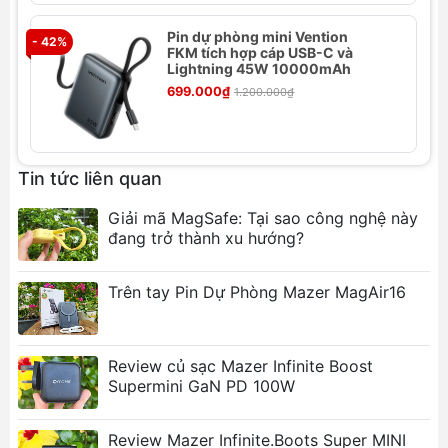
Pin dự phòng mini Vention
- 42%
- 
FKM tích hợp cáp USB-C và
Thông số kỹ thuật Bộ sạc nhanh Mazer
Lightning 45W 10000mAh
GaN 20W
699.000₫
1.200.000₫
Hãng sản xuất:
Mazer
Màu sắc:
Đen
Output Type-C:
20W (PD 3.0)
Tin tức liên quan
Output USB:
18W (Quick Charge 3.0)
Giải mã MagSafe: Tại sao công nghệ này
Cổng sạc:
1 x USB-C, 1 x USB-A
đang trở thành xu hướng?
Tính năng:
Phích cắm tường có thể gập lại,
bảo vệ thiết bị, hiệu quả cao, không nóng khi
sạc lâu
Trên tay Pin Dự Phòng Mazer MagAir16
Bảo hành:
2 năm
Tính năng nổi bật của Bộ sạc nhanh
Review củ sạc Mazer Infinite Boost
Mazer GaN 20W
Supermini GaN PD 100W
Thiết kế siêu nhỏ gọn:
Nhỏ hơn nhiều so với
các bộ sạc PD thông thường, dễ dàng mang
Review Mazer Infinite.Boots Super MINI