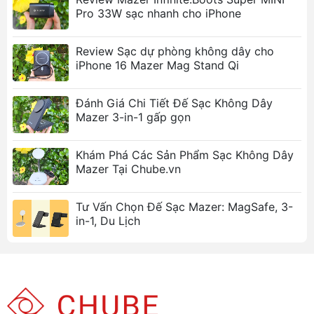
5Gbps.
Pro 33W sạc nhanh cho iPhone
Sạc nhanh PD 100W:
Sạc nhanh thiết bị qua
cổng USB-C PD.
Review Sạc dự phòng không dây cho
Thiết kế sang trọng, bền bỉ:
Vỏ nhôm cao cấp,
iPhone 16 Mazer Mag Stand Qi
tản nhiệt tốt, chống nhiễu điện từ.
Tương thích rộng rãi:
Hỗ trợ nhiều hệ điều
Đánh Giá Chi Tiết Đế Sạc Không Dây
hành phổ biến.
Mazer 3-in-1 gấp gọn
Ảnh sản phẩm Cổng Chuyển Đổi Mazer
Infinite.HUB Plus 7-in-1 M-
Khám Phá Các Sản Phẩm Sạc Không Dây
UC2MULTI7002-BK
Mazer Tại Chube.vn
Tư Vấn Chọn Đế Sạc Mazer: MagSafe, 3-
in-1, Du Lịch