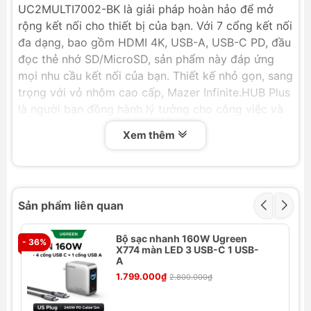
UC2MULTI7002-BK là giải pháp hoàn hảo để mở
rộng kết nối cho thiết bị của bạn. Với 7 cổng kết nối
đa dạng, bao gồm HDMI 4K, USB-A, USB-C PD, đầu
đọc thẻ nhớ SD/MicroSD, sản phẩm này đáp ứng
mọi nhu cầu kết nối của bạn. Thiết kế nhỏ gọn, sang
trọng với vỏ nhôm cao cấp, Mazer Infinite.HUB Plus
là người bạn đồng hành lý tưởng cho công việc và
giải trí.
Xem thêm
Thông số kỹ thuật của Cổng Chuyển Đổi
Mazer Infinite.HUB Plus 7-in-1 M-
UC2MULTI7002-BK
Sản phẩm liên quan
Thương hiệu: Mazer
Màu sắc: Dark gray
Bộ sạc nhanh 160W Ugreen
- 36%
Input: Type-C
- 
X774 màn LED 3 USB-C 1 USB-
Output: 1 x HDMI 4K 30Hz, 3 x USB-A, 1 x
A
Micro SD/SD card reader, 1 x Type-C PD
1.799.000₫
2.800.000₫
Cổng HDMI: 4K 30Hz
Đầu đọc thẻ nhớ: Micro SD x1, SD x1 (tốc độ