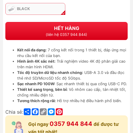
BLACK
HẾT HÀNG
(liên hệ 0357 944 844)
Kết nối đa dạng:
7 cổng kết nối trong 1 thiết bị, đáp ứng mọi
nhu cầu kết nối của bạn.
Hình ảnh 4K sắc nét:
Trải nghiệm video 4K độ phân giải cao
trên màn hình HDMI.
Tốc độ truyền dữ liệu nhanh chóng:
USB-A 3.0 và đầu đọc
thẻ nhớ SD/MicroSD tốc độ 5Gbps.
Sạc nhanh PD 100W:
Sạc nhanh thiết bị qua cổng USB-C PD.
Thiết kế sang trọng, bền bỉ:
Vỏ nhôm cao cấp, tản nhiệt tốt,
chống nhiễu điện từ.
Tương thích rộng rãi:
Hỗ trợ nhiều hệ điều hành phổ biến.
Share
Facebook
Copy
Messenger
Pinterest
Chia sẻ:
Link
0357 944 844
Gọi ngay
để được tư
vấn tốt nhất!