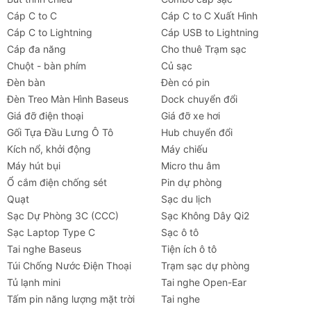
Cáp C to C
Cáp C to C Xuất Hình
Cáp C to Lightning
Cáp USB to Lightning
Cáp đa năng
Cho thuê Trạm sạc
Chuột - bàn phím
Củ sạc
Đèn bàn
Đèn có pin
Đèn Treo Màn Hình Baseus
Dock chuyển đổi
Giá đỡ điện thoại
Giá đỡ xe hơi
Gối Tựa Đầu Lưng Ô Tô
Hub chuyển đổi
Kích nổ, khởi động
Máy chiếu
Máy hút bụi
Micro thu âm
Ổ cắm điện chống sét
Pin dự phòng
Quạt
Sạc du lịch
Sạc Dự Phòng 3C (CCC)
Sạc Không Dây Qi2
Sạc Laptop Type C
Sạc ô tô
Tai nghe Baseus
Tiện ích ô tô
Túi Chống Nước Điện Thoại
Trạm sạc dự phòng
Tủ lạnh mini
Tai nghe Open-Ear
Tấm pin năng lượng mặt trời
Tai nghe