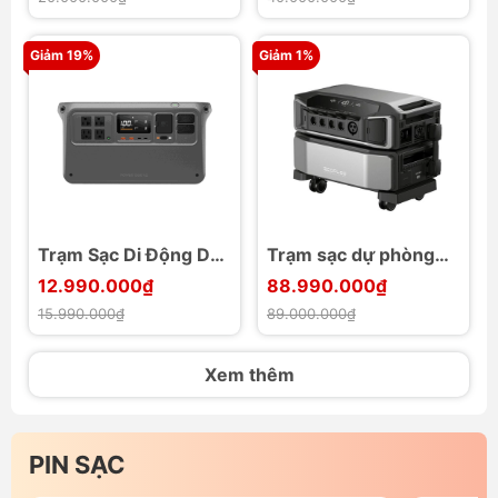
Giảm 19%
Giảm 1%
Trạm Sạc Di Động DJI
Trạm sạc dự phòng
Power 1000 V2
7200W EcoFlow
12.990.000₫
88.990.000₫
DELTA Pro Ultra
15.990.000₫
89.000.000₫
6000Wh
Xem thêm
PIN SẠC