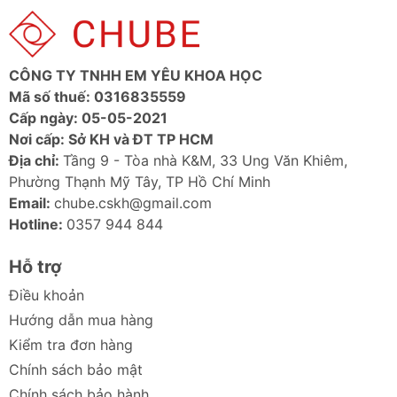
công trình ngoài trời đầy nắng
gió.
CÔNG TY TNHH EM YÊU KHOA HỌC
Mã số thuế: 0316835559
Cấp ngày: 05-05-2021
Nơi cấp: Sở KH và ĐT TP HCM
Địa chỉ:
Tầng 9 - Tòa nhà K&M, 33 Ung Văn Khiêm,
Phường Thạnh Mỹ Tây, TP Hồ Chí Minh
Email:
chube.cskh@gmail.com
Hotline:
0357 944 844
Hỗ trợ
Điều khoản
Hướng dẫn mua hàng
Kiểm tra đơn hàng
Chính sách bảo mật
Chính sách bảo hành