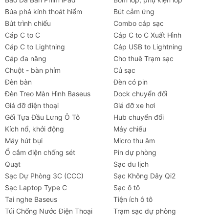
Búa phá kính thoát hiểm
Bút cảm ứng
Bút trình chiếu
Combo cáp sạc
Cáp C to C
Cáp C to C Xuất Hình
Cáp C to Lightning
Cáp USB to Lightning
Cáp đa năng
Cho thuê Trạm sạc
Chuột - bàn phím
Củ sạc
Đèn bàn
Đèn có pin
Đèn Treo Màn Hình Baseus
Dock chuyển đổi
Giá đỡ điện thoại
Giá đỡ xe hơi
Gối Tựa Đầu Lưng Ô Tô
Hub chuyển đổi
Kích nổ, khởi động
Máy chiếu
Máy hút bụi
Micro thu âm
Ổ cắm điện chống sét
Pin dự phòng
Quạt
Sạc du lịch
Sạc Dự Phòng 3C (CCC)
Sạc Không Dây Qi2
Sạc Laptop Type C
Sạc ô tô
Tai nghe Baseus
Tiện ích ô tô
Túi Chống Nước Điện Thoại
Trạm sạc dự phòng