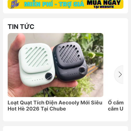
TIN TỨC
Loạt Quạt Tích Điện Aecooly Mới Siêu
Ổ cắm đi
Hot Hè 2026 Tại Chube
cắm Univ