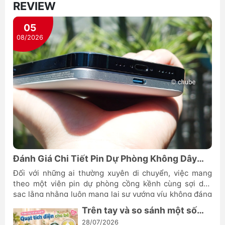
REVIEW
05
08/2026
Đánh Giá Chi Tiết Pin Dự Phòng Không Dây
ANKER MagGo A1665
Đối với những ai thường xuyên di chuyển, việc mang
theo một viên pin dự phòng cồng kềnh cùng sợi dây
sạc lằng nhằng luôn mang lại sự vướng víu không đáng
có. Nhu cầu sở hữu một thiết bị vừa cung cấp năng
Trên tay và so sánh một số
lượng tức thì vừa giữ được vẻ thẩm mỹ sang trọng cho
mẫu quạt dành cho bé Jisulife
28/07/2026