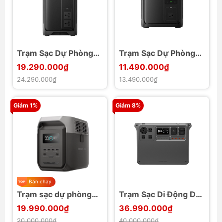
Trạm Sạc Dự Phòng
Trạm Sạc Dự Phòng
1920Wh EcoFlow
960Wh EcoFlow
19.290.000₫
11.490.000₫
Delta 3 Air 2000
Delta 3 Air 1000
24.290.000₫
13.490.000₫
Giảm 1%
Giảm 8%
Bán chạy
Trạm sạc dự phòng
Trạm Sạc Di Động DJI
1800W EcoFlow
Power 2000
19.990.000₫
36.990.000₫
DELTA 3 1500
20.000.000₫
40.000.000₫