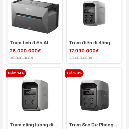
Trạm tích điện AI
Trạm điện di động
Anker SOLIX
EcoFlow DELTA 3 Plus
26.000.000₫
17.990.000₫
Solarbank 3 E2700
1024Wh 1800W
39.000.000₫
20.000.000₫
Pro cho gia đình
3600W max
Giảm 14%
Giảm 8%
Trạm năng lượng di
Trạm Sạc Dự Phòng