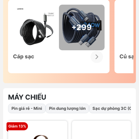
+299
Cáp sạc
Củ sạc
MÁY CHIẾU
Pin giá rẻ - Mini
Pin dung lượng lớn
Sạc dự phòng 3C (CCC
Giảm 13%
G