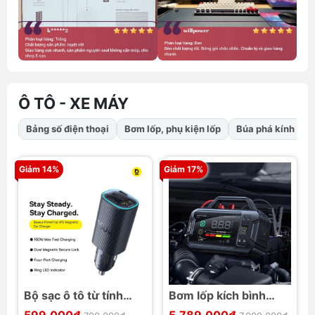
Ô TÔ - XE MÁY
Bảng số điện thoại
Bơm lốp, phụ kiện lốp
Búa phá kính tho
Giảm 14%
Giảm 17%
Bộ sạc ô tô từ tính
Bơm lốp kích bình
Baseus PrimeTrip VP2
Baseus PrimeTrip VJ1