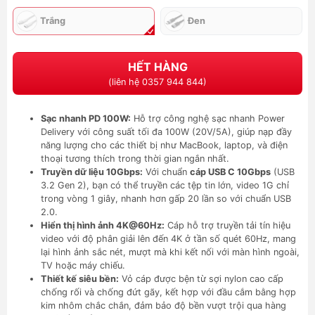
Trắng
Đen
HẾT HÀNG
(liên hệ 0357 944 844)
Sạc nhanh PD 100W:
Hỗ trợ công nghệ sạc nhanh Power
Delivery với công suất tối đa 100W (20V/5A), giúp nạp đầy
năng lượng cho các thiết bị như MacBook, laptop, và điện
thoại tương thích trong thời gian ngắn nhất.
Truyền dữ liệu 10Gbps:
Với chuẩn
cáp USB C 10Gbps
(USB
3.2 Gen 2), bạn có thể truyền các tệp tin lớn, video 1G chỉ
trong vòng 1 giây, nhanh hơn gấp 20 lần so với chuẩn USB
2.0.
Hiển thị hình ảnh 4K@60Hz:
Cáp hỗ trợ truyền tải tín hiệu
video với độ phân giải lên đến 4K ở tần số quét 60Hz, mang
lại hình ảnh sắc nét, mượt mà khi kết nối với màn hình ngoài,
TV hoặc máy chiếu.
Thiết kế siêu bền:
Vỏ cáp được bện từ sợi nylon cao cấp
chống rối và chống đứt gãy, kết hợp với đầu cắm bằng hợp
kim nhôm chắc chắn, đảm bảo độ bền vượt trội qua hàng