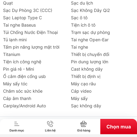
Quạt
Sạc du lịch
Sạc Dự Phòng 3C (CCC)
Sạc Không Dây Qi2
Sạc Laptop Type C
Sạc ô tô
Tai nghe Baseus
Tiện ích ô tô
Túi Chống Nước Điện Thoại
Trạm sạc dự phòng
Tủ lạnh mini
Tai nghe Open-Ear
Tấm pin năng lượng mặt trời
Tai nghe
Titanium
Thiết bị chuyển đổi
Tiện ích công nghệ
Pin dung lượng lớn
Pin giá rẻ - Mini
Cast không dây
Ổ cắm điện cổng usb
Thiết bị định vị
Máy sấy tóc
Máy cạo râu
Chăm sóc sức khỏe
Cáp video
Tai nghe
Máy chiếu
Cho thuê
Xe
Tiện íc
Cáp âm thanh
Máy sấy
Carplay/Android Auto
Sạc không dây
Bản quyền thuộc về chube.vn. Cung cấp bởi Sapo.
Chọn mua
Danh mục
Liên hệ
Giỏ hàng