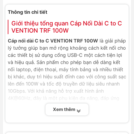
Thông tin chi tiết
Giới thiệu tổng quan Cáp Nối Dài C to C
VENTION TRF 100W
Cáp nối dài C to C VENTION TRF 100W
là giải pháp
lý tưởng giúp bạn mở rộng khoảng cách kết nối cho
các thiết bị sử dụng cổng USB-C một cách tiện lợi
và hiệu quả. Sản phẩm cho phép bạn dễ dàng kết
nối laptop, điện thoại, máy tính bảng và nhiều thiết
bị khác, duy trì hiệu suất đỉnh cao với công suất sạc
lên đến 100W và tốc độ truyền dữ liệu siêu nhanh
10Gbps. Với khả năng hỗ trợ xuất hình ảnh
4K@60Hz, đây là một phụ kiện đa năng, đáp ứng
hoàn hảo mọi nhu cầu từ làm việc chuyên nghiệp
Xem thêm
đến giải trí chất lượng cao.
Thông số kỹ thuật