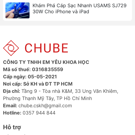
Khám Phá Cáp Sạc Nhanh USAMS SJ729
MacBook Pro/Air, iPad Pro, Dell XPS, Surface,
30W Cho iPhone và iPad
Samsung Galaxy, và nhiều thiết bị khác.
Ảnh sản phẩm
CÔNG TY TNHH EM YÊU KHOA HỌC
Mã số thuế: 0316835559
Cấp ngày: 05-05-2021
Nơi cấp: Sở KH và ĐT TP HCM
Địa chỉ:
Tầng 9 - Tòa nhà K&M, 33 Ung Văn Khiêm,
Phường Thạnh Mỹ Tây, TP Hồ Chí Minh
Email:
chube.cskh@gmail.com
Hotline:
0357 944 844
Hỗ trợ