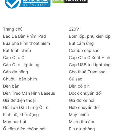
Trang chủ
220V
Bao Da Bàn Phím iPad
Bơm lốp, phụ kiện lốp
Búa phá kính thoát hiểm
Bút cảm ứng
Bút trình chiếu
Combo cáp sạc
Cáp C to C
Cáp C to C Xuất Hình
Cáp C to Lightning
Cáp USB to Lightning
Cáp đa năng
Cho thuê Trạm sạc
Chuột - bàn phím
Củ sạc
Đèn bàn
Đèn có pin
Đèn Treo Màn Hình Baseus
Dock chuyển đổi
Giá đỡ điện thoại
Giá đỡ xe hơi
Gối Tựa Đầu Lưng Ô Tô
Hub chuyển đổi
Kích nổ, khởi động
Máy chiếu
Máy hút bụi
Micro thu âm
Ổ cắm điện chống sét
Pin dự phòng