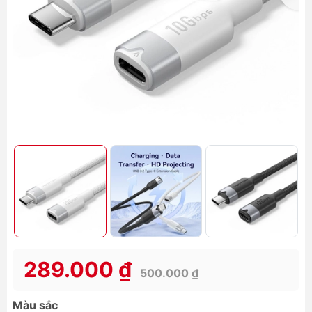
289.000 ₫
500.000 ₫
Màu sắc