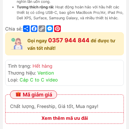
nghìn lần uốn cong.
Tương thích rộng rãi:
Hoạt động hoàn hảo với hầu hết các
thiết bị có cổng USB-C, bao gồm MacBook Pro/Air, iPad Pro,
Dell XPS, Surface, Samsung Galaxy, và nhiều thiết bị khác.
Share
Facebook
Copy
Messenger
Pinterest
Chia sẻ:
Link
0357 944 844
Gọi ngay
để được tư
vấn tốt nhất!
Tình trạng:
Hết hàng
Thương hiệu:
Vention
Loại:
Cáp C to C video
Mã giảm giá
Chất lượng, Freeship, Giá tốt, Mua ngay!
Xem thêm mã ưu đãi