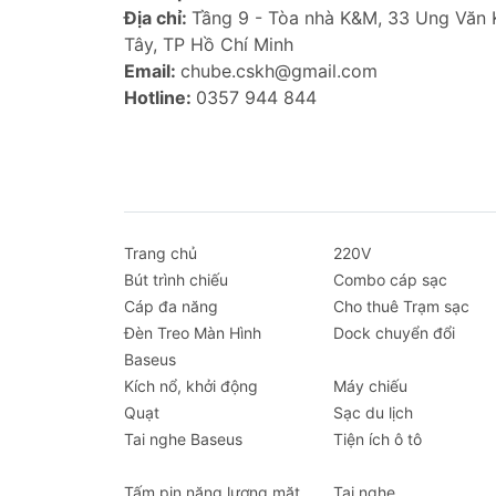
Địa chỉ:
Tầng 9 - Tòa nhà K&M, 33 Ung Văn
Tây, TP Hồ Chí Minh
Email:
chube.cskh@gmail.com
Hotline:
0357 944 844
Trang chủ
220V
Bút trình chiếu
Combo cáp sạc
Cáp đa năng
Cho thuê Trạm sạc
Đèn Treo Màn Hình
Dock chuyển đổi
Baseus
Kích nổ, khởi động
Máy chiếu
Quạt
Sạc du lịch
Tai nghe Baseus
Tiện ích ô tô
Tấm pin năng lượng mặt
Tai nghe