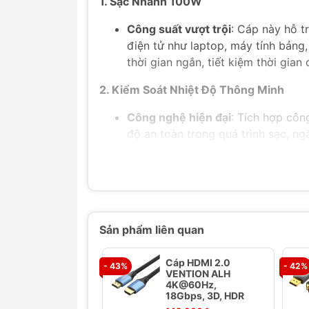
1. Sạc Nhanh 100W
Công suất vượt trội
: Cáp này hỗ t
điện tử như laptop, máy tính bảng,
thời gian ngắn, tiết kiệm thời gian
2. Kiểm Soát Nhiệt Độ Thông Minh
Công nghệ hiện đại
: Tích hợp côn
độ an toàn trong quá trình sạc, ng
toàn cho người dùng.
3. Tương Thích Rộng Rãi
Kết nối Type-C to Type-C
: Cáp nà
gồm các dòng điện thoại, máy tính 
Sản phẩm liên quan
dễ dàng sử dụng một cáp cho nhiều
Cáp HDMI 2.0
4. Chất Lượng Bền Bỉ
- 43%
- 42%
VENTION ALH
4K@60Hz,
Vật liệu cao cấp
: Cáp được làm từ 
18Gbps, 3D, HDR