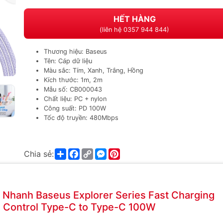
HẾT HÀNG
(liên hệ 0357 944 844)
Thương hiệu: Baseus
Tên: Cáp dữ liệu
Màu sắc: Tím, Xanh, Trắng, Hồng
Kích thước: 1m, 2m
Mẫu số: CB000043
Chất liệu: PC + nylon
Công suất: PD 100W
Tốc độ truyền: 480Mbps
Share
Facebook
Copy
Messenger
Pinterest
Chia sẻ:
Link
 Nhanh Baseus Explorer Series Fast Charging
e Control Type-C to Type-C 100W