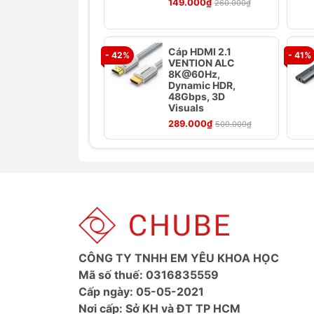
quá trình sử dụng. Thiết kế chống 
149.000₫
260.000₫
cho cáp luôn gọn gàng và dễ dàn
5. Truyền Dữ Liệu Ổn Định
Cáp HDMI 2.1
- 42%
- 41%
VENTION ALC
Hiệu suất truyền tải
: Cáp cung cấp
8K@60Hz,
Dynamic HDR,
tập tin, hình ảnh và video một các
48Gbps, 3D
Visuals
Thông số kỹ thuật
289.000₫
500.000₫
Thương hiệu: Baseus
Tên: Cáp dữ liệu
Màu sắc: Tím, Xanh, Trắng, Hồng
Kích thước: 1m, 2m
Mẫu số: CB000043
Chất liệu: PC + nylon
Công suất: PD 100W
CÔNG TY TNHH EM YÊU KHOA HỌC
Tốc độ truyền: 480Mbps
Mã số thuế: 0316835559
Cấp ngày: 05-05-2021
Nơi cấp: Sở KH và ĐT TP HCM