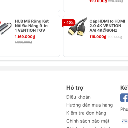
đứt và chống rối giúp kéo dài tuổi thọ của cáp, đồng thời g
129.000₫
220.000₫
g mang theo.
HUB Mở Rộng Kết
Cáp HDMI to HDMI
- 40%
Nối Đa Năng 9-in-
2.0 4K VENTION
 tốc độ truyền dữ liệu nhanh và ổn định, giúp bạn truyền tả
1 VENTION TGV
AAI 4K@60Hz
h hiệu quả và nhanh chóng.
1.169.000₫
119.000₫
200.000₫
1.990.000₫
Hỗ trợ
Kế
Điều khoản
Hướng dẫn mua hàng
Phư
Kiểm tra đơn hàng
Chính sách bảo mật