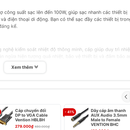
rợ công suất sạc lên đến 100W, giúp sạc nhanh các thiết bị
 và điện thoại di động. Bạn có thể sạc đầy các thiết bị tron
 đáng kể.
g nghệ kiểm soát nhiệt độ thông minh, cáp giúp duy trì nhiệ
ăn ngừa hiện tượng quá nhiệt, bảo vệ thiết bị và đảm bảo a
Xem thêm
y tương thích với nhiều thiết bị sử dụng cổng Type-C, bao
bảng, laptop và nhiều thiết bị điện tử khác. Điều này giúp
 thiết bị khác nhau.
Cáp chuyển đổi
Dây cáp âm thanh
- 41%
DP to VGA Cable
AUX Audio 3.5mm
Vention HBLBH
Male to Female
vật liệu chất lượng cao, đảm bảo độ bền và độ tin cậy tro
VENTION BHC
279.000₫
480.000₫