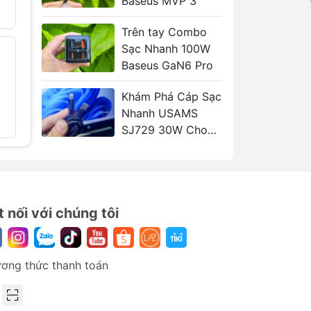
Baseus MVP 3
iữ
189.000₫
320.000₫
149.000
Trên tay Combo
Sạc Nhanh 100W
Bút Trình Chiếu
Cáp C to
- 41%
- 30%
Thông Minh
Gaming/
Baseus GaN6 Pro
i
VENTION KQP
Oculus/
Quest bẻ
659.000₫
1.120.000₫
Khám Phá Cáp Sạc
độ UGRE
Nhanh USAMS
420.000
SJ729 30W Cho
iPhone và iPad
t nối với chúng tôi
ơng thức thanh toán