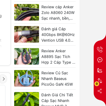
ái từ Anker
Review cáp Anker
Zolo A8060 240W
g
Sạc nhanh, bền,
giá tốt bất ngờ
Đánh giá Cáp
40Gbps 8K@60Hz
t
Vention USB 4.0
n
240W TAVHF
Review Anker
A8895 Sạc Tích
Hợp 2 Cáp Type C
140W Tiện Lợi
Review Củ Sạc
 bạn
Nhanh Baseus
0
PicoGo GaN 45W
Cáp âm thanh
Dây cáp 
- 41%
- 43%
Vention Cotton
cho micr
Đánh Giá Chi Tiết
Braided 6.35mm
VENTION
Cáp Sạc Nhanh
ng
TS Male to Male
6.35mm 
to XLR F