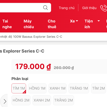
Trang chủ
Giới thiệu
Tai
Máy
Cho
Xe
Tiện
nghe
chiếu
thuê
ích
 nhiệt độ 100W Baseus Explorer Series C-C
s Explorer Series C-C
179.000 ₫
260.000 ₫
Phân loại
TÍM 1M
HỒNG 1M
XANH 1M
TRẮNG 1M
TÍM 2M
HỒNG 2M
XANH 2M
TRẮNG 2M