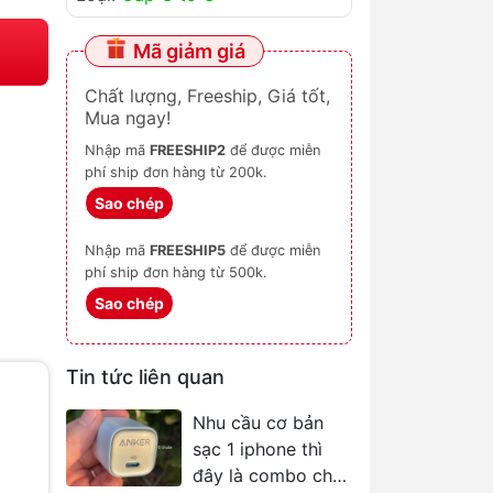
Mã giảm giá
Chất lượng, Freeship, Giá tốt,
Mua ngay!
Nhập mã
FREESHIP2
để được miễn
phí ship đơn hàng từ 200k.
Sao chép
Nhập mã
FREESHIP5
để được miễn
phí ship đơn hàng từ 500k.
Sao chép
Tin tức liên quan
Nhu cầu cơ bản
sạc 1 iphone thì
đây là combo chân