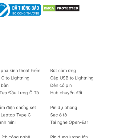
 phá kính thoát hiểm
Bút cảm ứng
 C to Lightning
Cáp USB to Lightning
 bàn
Đèn có pin
 Tựa Đầu Lưng Ô Tô
Hub chuyển đổi
ắm điện chống sét
Pin dự phòng
 Laptop Type C
Sạc ô tô
ạnh mini
Tai nghe Open-Ear
n ích công nghệ
Pin dung lượng lớn