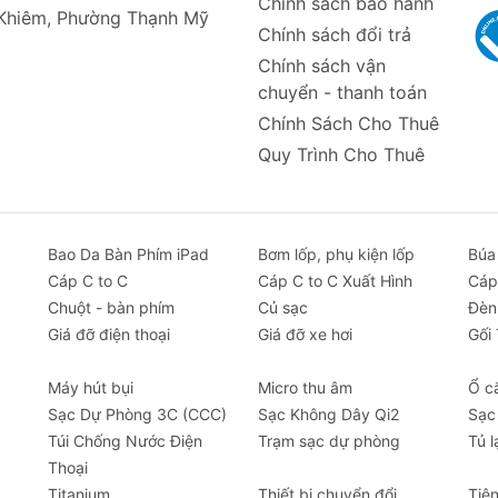
Chính sách bảo hành
 Khiêm, Phường Thạnh Mỹ
Chính sách đổi trả
Chính sách vận
chuyển - thanh toán
Chính Sách Cho Thuê
Quy Trình Cho Thuê
Bao Da Bàn Phím iPad
Bơm lốp, phụ kiện lốp
Búa
Cáp C to C
Cáp C to C Xuất Hình
Cáp
Chuột - bàn phím
Củ sạc
Đèn
Giá đỡ điện thoại
Giá đỡ xe hơi
Gối
Máy hút bụi
Micro thu âm
Ổ c
Sạc Dự Phòng 3C (CCC)
Sạc Không Dây Qi2
Sạc
Túi Chống Nước Điện
Trạm sạc dự phòng
Tủ l
Thoại
Titanium
Thiết bị chuyển đổi
Tiệ