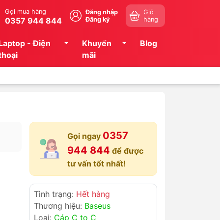
Gọi mua hàng
Đăng nhập
Giỏ
0357 944 844
Đăng ký
hàng
Laptop - Điện
Khuyến
Blog
thoại
mãi
0357
Gọi ngay
944 844
để được
tư vấn tốt nhất!
Tình trạng:
Hết hàng
Thương hiệu:
Baseus
Loại:
Cáp C to C