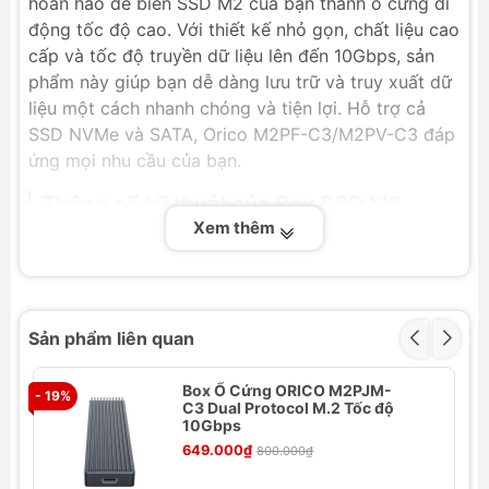
hoàn hảo để biến SSD M2 của bạn thành ổ cứng di
động tốc độ cao. Với thiết kế nhỏ gọn, chất liệu cao
cấp và tốc độ truyền dữ liệu lên đến 10Gbps, sản
phẩm này giúp bạn dễ dàng lưu trữ và truy xuất dữ
liệu một cách nhanh chóng và tiện lợi. Hỗ trợ cả
SSD NVMe và SATA, Orico M2PF-C3/M2PV-C3 đáp
ứng mọi nhu cầu của bạn.
Thông số kỹ thuật của Box SSD M2
Orico M2PF-C3/M2PV-C3
Xem thêm
Thương hiệu:
ORICO
Form ổ cứng:
M2
Mã sản phẩm:
M2PF-C3/M2PV-C3
Sản phẩm liên quan
Chất liệu:
Nhựa ABS + Hợp kim nhôm
Giao diện đầu ra:
USB3.1 Type-C
Box Ổ Cứng ORICO M2PJM-
- 19%
Tốc độ:
USB3.1 GEN2 10Gbps
- 
C3 Dual Protocol M.2 Tốc độ
SSD hỗ trợ giao thức NVME:
M2PV-C3 M.2 M
10Gbps
KEY SSD
649.000₫
800.000₫
SSD hỗ trợ giao thức SATA:
M2PF-C3 M.2 B