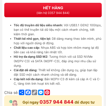
HẾT HÀNG
(liên hệ 0357 944 844)
Tốc độ truyền dữ liệu siêu nhanh:
Với USB3.1 GEN2 10Gbps,
bạn có thể truyền tải dữ liệu một cách nhanh chóng, tiết
kiệm thời gian.
Thiết kế nhỏ gọn, tiện lợi:
Dễ dàng mang theo bên mình, phù
hợp với người dùng di động.
Chất liệu cao cấp:
Nhựa ABS và hợp kim nhôm mang lại độ
bền cao và khả năng tản nhiệt tốt.
Hỗ trợ đa dạng SSD M2:
Tương thích với cả SSD NVMe
(M2PV-C3) và SATA (M2PF-C3), đáp ứng mọi nhu cầu sử
dụng.
Cài đặt dễ dàng:
Thiết kế không cần dụng cụ, giúp bạn lắp
đặt SSD một cách nhanh chóng và dễ dàng.
Cáp kết nối đa dạng:
Bản M2PV-C3 đi kèm cả cáp A-C và C-
C, tăng tính linh hoạt khi kết nối.
Share
Facebook
Copy
Messenger
Pinterest
Chia sẻ:
Link
0357 944 844
Gọi ngay
để được tư