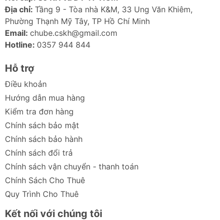
đáp ứng mọi nhu cầu sử dụng.
Địa chỉ:
Tầng 9 - Tòa nhà K&M, 33 Ung Văn Khiêm,
Cài đặt dễ dàng:
Thiết kế không cần dụng cụ,
Phường Thạnh Mỹ Tây, TP Hồ Chí Minh
giúp bạn lắp đặt SSD một cách nhanh chóng
Email:
chube.cskh@gmail.com
và dễ dàng.
Hotline:
0357 944 844
Cáp kết nối đa dạng:
Bản M2PV-C3 đi kèm cả
cáp A-C và C-C, tăng tính linh hoạt khi kết nối.
Hỗ trợ
Điều khoản
Ảnh sản phẩm Box SSD M2 Orico M2PF-
C3/M2PV-C3
Hướng dẫn mua hàng
Kiểm tra đơn hàng
Chính sách bảo mật
Chính sách bảo hành
Chính sách đổi trả
Chính sách vận chuyển - thanh toán
Chính Sách Cho Thuê
Quy Trình Cho Thuê
Kết nối với chúng tôi