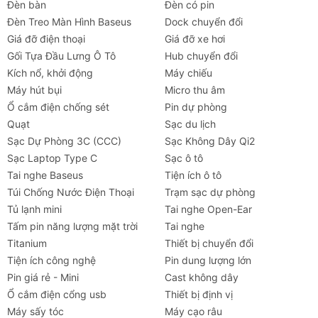
Đèn bàn
Đèn có pin
Đèn Treo Màn Hình Baseus
Dock chuyển đổi
Giá đỡ điện thoại
Giá đỡ xe hơi
Gối Tựa Đầu Lưng Ô Tô
Hub chuyển đổi
Kích nổ, khởi động
Máy chiếu
Máy hút bụi
Micro thu âm
Ổ cắm điện chống sét
Pin dự phòng
Quạt
Sạc du lịch
Sạc Dự Phòng 3C (CCC)
Sạc Không Dây Qi2
Sạc Laptop Type C
Sạc ô tô
Tai nghe Baseus
Tiện ích ô tô
Túi Chống Nước Điện Thoại
Trạm sạc dự phòng
Tủ lạnh mini
Tai nghe Open-Ear
Tấm pin năng lượng mặt trời
Tai nghe
Titanium
Thiết bị chuyển đổi
Tiện ích công nghệ
Pin dung lượng lớn
Pin giá rẻ - Mini
Cast không dây
Ổ cắm điện cổng usb
Thiết bị định vị
Máy sấy tóc
Máy cạo râu