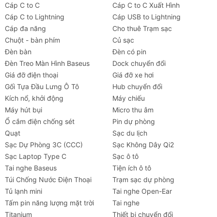
Cáp C to C
Cáp C to C Xuất Hình
Cáp C to Lightning
Cáp USB to Lightning
Cáp đa năng
Cho thuê Trạm sạc
Chuột - bàn phím
Củ sạc
Đèn bàn
Đèn có pin
Đèn Treo Màn Hình Baseus
Dock chuyển đổi
Giá đỡ điện thoại
Giá đỡ xe hơi
Gối Tựa Đầu Lưng Ô Tô
Hub chuyển đổi
Kích nổ, khởi động
Máy chiếu
Máy hút bụi
Micro thu âm
Ổ cắm điện chống sét
Pin dự phòng
Thông số kỹ thuật chi tiết
Quạt
Sạc du lịch
Sạc Dự Phòng 3C (CCC)
Sạc Không Dây Qi2
Đặc điểm
Thông số
Sạc Laptop Type C
Sạc ô tô
Tai nghe Baseus
Tiện ích ô tô
Tên sản phẩm
Bơm Lốp Kiêm Kích Bình
Túi Chống Nước Điện Thoại
Trạm sạc dự phòng
Baseus PrimeTrip Super
Tủ lạnh mini
Tai nghe Open-Ear
Energy Series 4-in-1 1200A
Tấm pin năng lượng mặt trời
Tai nghe
Titanium
Thiết bị chuyển đổi