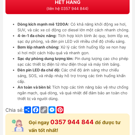
HẾT HÀNG
(liên hệ 0357 944 844)
Dòng kích mạnh mẽ 1200A:
Có khả năng khởi động xe hơi,
SUV, và các xe có động cơ diesel lớn một cách nhanh chóng.
4-in-1 đa chức năng:
Tích hợp kích bình ắc quy, bơm lốp xe,
sạc dự phòng, và đèn pin LED với nhiều chế độ chiếu sáng.
Bơm lốp nhanh chóng:
Xử lý các tình huống lốp xe non hay
xì hơi một cách hiệu quả và nhanh gọn.
Sạc dự phòng dung lượng lớn:
Pin dung lượng cao cho phép
sạc các thiết bị điện tử như điện thoại và máy tính bảng.
Đèn pin LED đa chế độ:
Các chế độ ánh sáng như chiếu
sáng, SOS, và nhấp nháy hỗ trợ trong các tình huống khẩn
cấp.
An toàn và bền bỉ:
Tích hợp các tính năng bảo vệ như chống
ngắn mạch, quá dòng, và quá nhiệt để đảm bảo an toàn cho
thiết bị và người dùng.
Share
Facebook
Copy
Messenger
Pinterest
Chia sẻ:
Link
0357 944 844
Gọi ngay
để được tư
vấn tốt nhất!