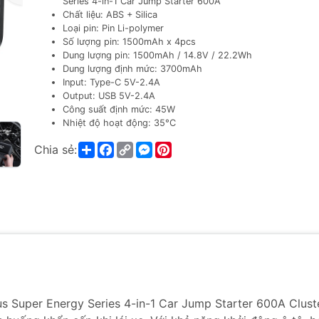
Series 4-in-1 Car Jump Starter 600A
Chất liệu: ABS + Silica
Loại pin: Pin Li-polymer
Số lượng pin: 1500mAh x 4pcs
Dung lượng pin: 1500mAh / 14.8V / 22.2Wh
Dung lượng định mức: 3700mAh
Input: Type-C 5V-2.4A
Output: USB 5V-2.4A
Công suất định mức: 45W
Nhiệt độ hoạt động: 35°C
Share
Facebook
Copy
Messenger
Pinterest
Chia sẻ:
Link
 Super Energy Series 4-in-1 Car Jump Starter 600A Clust