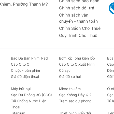
Chính sách bảo hành
 Khiêm, Phường Thạnh Mỹ
Chính sách đổi trả
Chính sách vận
chuyển - thanh toán
Chính Sách Cho Thuê
Quy Trình Cho Thuê
t khởi động lên đến 600A, dễ dàng khởi động lại xe khi hế
, giúp bạn nhanh chóng bơm lốp khi cần thiết, đảm bảo a
Bao Da Bàn Phím iPad
Bơm lốp, phụ kiện lốp
Búa
, sạc pin cho điện thoại, máy tính bảng, laptop và các thi
Cáp C to C
Cáp C to C Xuất Hình
Cáp
Chuột - bàn phím
Củ sạc
Đèn
èn cảnh báo khẩn cấp, đèn SOS, hỗ trợ mọi tình huống.
Giá đỡ điện thoại
Giá đỡ xe hơi
Gối
 bảo năng lượng cho mọi tác vụ khẩn cấp.
, quá dòng, quá điện áp, quá nhiệt, bảo vệ thiết bị và xe
Máy hút bụi
Micro thu âm
Ổ c
 nhỏ gọn, tiện lợi mang theo.
Sạc Dự Phòng 3C (CCC)
Sạc Không Dây Qi2
Sạc
tô khi gặp sự cố về pin.
Túi Chống Nước Điện
Trạm sạc dự phòng
Tủ l
Thoại
Titanium
Thiết bị chuyển đổi
Tiệ