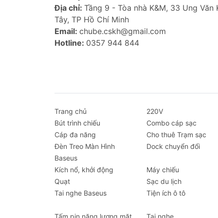
Input: Type-C 5V-2.4A
Địa chỉ:
Tầng 9 - Tòa nhà K&M, 33 Ung Văn
Output: USB 5V-2.4A
Tây, TP Hồ Chí Minh
Công suất định mức: 45W
Email:
chube.cskh@gmail.com
Nhiệt độ hoạt động: 35°C
Hotline:
0357 944 844
Tính năng nổi bật
Khởi động ô tô mạnh mẽ:
Công suấ
pin.
Bơm lốp tự động:
Tích hợp bơm lốp
Trang chủ
toàn khi lái xe.
220V
Bút trình chiếu
Sạc pin đa năng:
Combo cáp sạc
Cổng USB tích hợp
Cáp đa năng
bị di động khác.
Cho thuê Trạm sạc
Đèn Treo Màn Hình
Đèn LED đa chức năng:
Dock chuyển đổi
Đèn pin, đ
Baseus
Pin dự phòng dung lượng cao:
Đảm
Kích nổ, khởi động
An toàn và bảo vệ:
Máy chiếu
Chống ngắn mạch
Quạt
Dễ sử dụng và di chuyển:
Sạc du lịch
Thiết kế
Tai nghe Baseus
Kích bình hiệu quả:
Tiện ích ô tô
Kích bình xe ô 
Hướng dẫn sử dụng
Tấm pin năng lượng mặt
Tai nghe