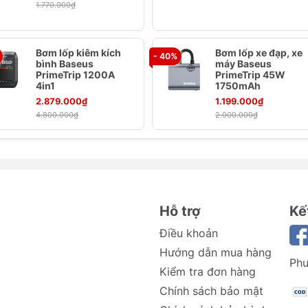
1.770.000₫
Bơm lốp kiêm kích
Bơm lốp xe đạp, xe
- 40%
bình Baseus
máy Baseus
PrimeTrip 1200A
PrimeTrip 45W
4in1
1750mAh
2.879.000₫
1.199.000₫
4.800.000₫
2.000.000₫
ình Baseus Super Energy Series 4-in-1 Car Jump Starter
Hỗ trợ
Kế
Điều khoản
Hướng dẫn mua hàng
Phư
Kiểm tra đơn hàng
/ 22.2Wh
Chính sách bảo mật