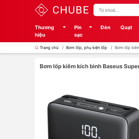
Thương
Pin
Đèn
Quạt
hiệu
sạc
Trang chủ
/
Bơm lốp, phụ kiện lốp
/
Bơm lốp kiêm
Bơm lốp kiêm kích bình Baseus Supe