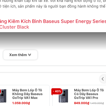
h huống khẩn cấp khi lái xe. Với khả năng khởi động ô tô, 
D tiện ích, sản phẩm này là người bạn đồng hành không thể
ăng Kiêm Kích Bình Baseus Super Energy Serie
Cluster Black
Xem thêm
Máy Bơm Lốp Ô Tô
Máy Bơm Lốp Ô Tô
- 40%
Không Dây Baseus
Có Dây Baseus
GoTrip VA1 Max
GoTrip VA1 Pro
1.059.000₫
849.000₫
1.410.000₫