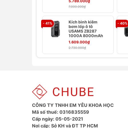
5.789.000₫
7.000.000₫
Kích bình kiêm
- 41%
- 40%
bơm lốp ô tô
USAMS ZB287
1000A 8000mAh
1.609.000₫
2.730.000₫
Thông số kỹ thuật
Thương hiệu: Baseus
Tên: Bơm Lốp Đa Năng Kiêm Kích B
600A
Chất liệu: ABS + Silica
Loại pin: Pin Li-polymer
CÔNG TY TNHH EM YÊU KHOA HỌC
Số lượng pin: 1500mAh x 4pcs
Mã số thuế: 0316835559
Dung lượng pin: 1500mAh / 14.8V 
Cấp ngày: 05-05-2021
Dung lượng định mức: 3700mAh
Nơi cấp: Sở KH và ĐT TP HCM