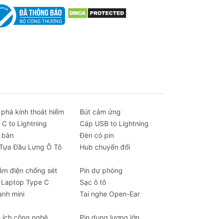
t
n
 phá kính thoát hiểm
Bút cảm ứng
ết
 C to Lightning
Cáp USB to Lightning
 bàn
Đèn có pin
 Tựa Đầu Lưng Ô Tô
Hub chuyển đổi
.
ắm điện chống sét
Pin dự phòng
 Laptop Type C
Sạc ô tô
ạnh mini
Tai nghe Open-Ear
n ích công nghệ
Pin dung lượng lớn