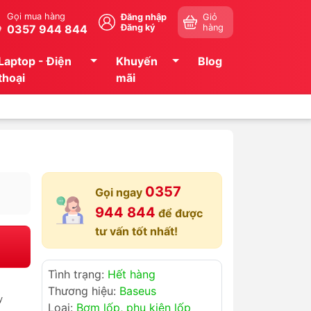
Gọi mua hàng
Đăng nhập
Giỏ
0357 944 844
Đăng ký
hàng
Laptop - Điện
Khuyến
Blog
thoại
mãi
0357
Gọi ngay
944 844
để được
tư vấn tốt nhất!
Tình trạng:
Hết hàng
Thương hiệu:
Baseus
y
Loại:
Bơm lốp, phụ kiện lốp