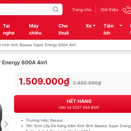
Trang chủ
Giới thiệu
Tai
Máy
Cho
Xe
Tiện
nghe
chiếu
thuê
ích
 kích bình Baseus Super Energy 600A 4in1
r Energy 600A 4in1
1.509.000₫
2.480.000₫
HẾT HÀNG
(liên hệ 0357 944 844)
Thương hiệu: Baseus
Tên: Bơm Lốp Đa Năng Kiêm Kích Bình Baseus Super Energ