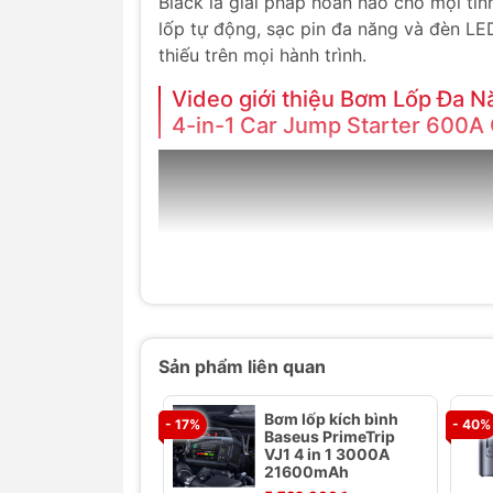
Black là giải pháp hoàn hảo cho mọi tìn
lốp tự động, sạc pin đa năng và đèn LE
thiếu trên mọi hành trình.
Video giới thiệu Bơm Lốp Đa N
4-in-1 Car Jump Starter 600A 
Sản phẩm liên quan
Bơm lốp kích bình
- 17%
- 40%
Baseus PrimeTrip
VJ1 4 in 1 3000A
21600mAh