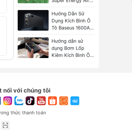
Super Energy Air
839.000₫
1.440.000₫
Car 1000A
Hướng Dẫn Sử
Dụng Kích Bình Ô
Máy Bơm Lốp Ô Tô
Máy bơm 
- 38%
- 40%
Không Dây Baseus
Tô Baseus 1600A
xi lanh 
SuperMini Pro
Baseus 
Sạc Nhanh
50W 4000mAh
Energy
Hướng dẫn sử
899.000₫
1.569.00
1.460.000₫
dụng Bơm Lốp
2.620.000
Kiêm Kích Bình Ô
Tô Baseus 1200A
t nối với chúng tôi
ơng thức thanh toán