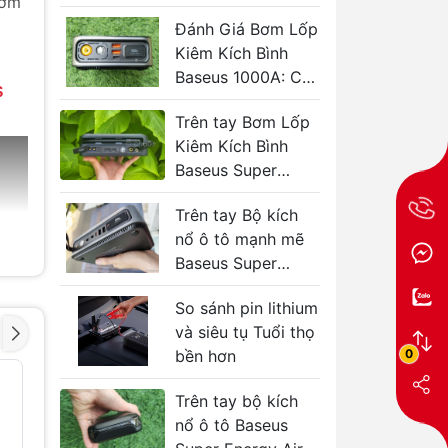
bơm
USAMS ZB287
Đánh Giá Bơm Lốp
Kiêm Kích Bình
Baseus 1000A: Có
s
Tốt Không?
Trên tay Bơm Lốp
Kiêm Kích Bình
Baseus Super
Energy 600A 4in1
Trên tay Bộ kích
nổ ô tô mạnh mẽ
Baseus Super
Energy 3000A
So sánh pin lithium
và siêu tụ Tuổi thọ
0
bền hơn
Máy Bơm Lốp Xe
Máy Bơm
- 42%
- 40%
Hơi Mini USAMS
Baseus G
Trên tay bộ kích
US-ZB215 Pin
849.000
nổ ô tô Baseus
5000mAh