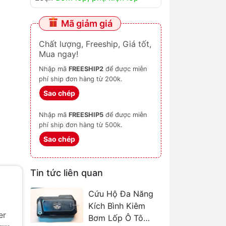
Mã giảm giá
Chất lượng, Freeship, Giá tốt,
Mua ngay!
Nhập mã
FREESHIP2
để được miễn
phí ship đơn hàng từ 200k.
Sao chép
Nhập mã
FREESHIP5
để được miễn
phí ship đơn hàng từ 500k.
Sao chép
Tin tức liên quan
Cứu Hộ Đa Năng
Kích Bình Kiêm
er
Bơm Lốp Ô Tô