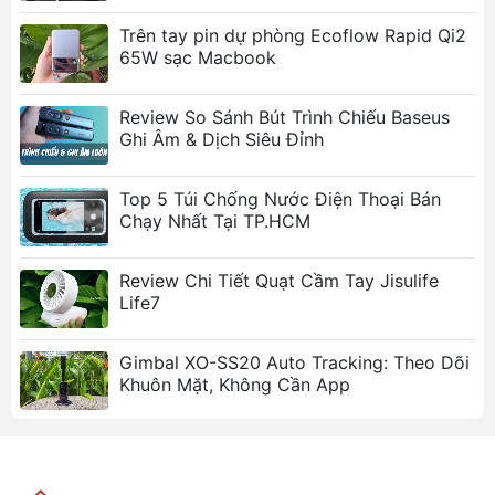
với một lần nhấn, mang lại sự tiện lợi tối đa.
Trên tay pin dự phòng Ecoflow Rapid Qi2
65W sạc Macbook
Ảnh sản phẩm
Review So Sánh Bút Trình Chiếu Baseus
Ghi Âm & Dịch Siêu Đỉnh
Top 5 Túi Chống Nước Điện Thoại Bán
Chạy Nhất Tại TP.HCM
Review Chi Tiết Quạt Cầm Tay Jisulife
Life7
Gimbal XO-SS20 Auto Tracking: Theo Dõi
Khuôn Mặt, Không Cần App