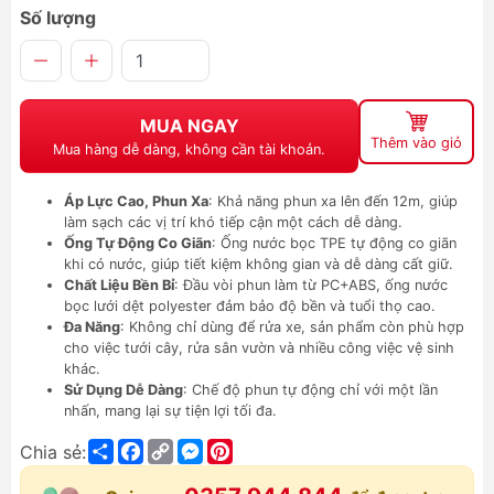
Số lượng
MUA NGAY
Thêm vào giỏ
Mua hàng dễ dàng, không cần tài khoản.
Áp Lực Cao, Phun Xa
: Khả năng phun xa lên đến 12m, giúp
làm sạch các vị trí khó tiếp cận một cách dễ dàng.
Ống Tự Động Co Giãn
: Ống nước bọc TPE tự động co giãn
khi có nước, giúp tiết kiệm không gian và dễ dàng cất giữ.
Chất Liệu Bền Bỉ
: Đầu vòi phun làm từ PC+ABS, ống nước
bọc lưới dệt polyester đảm bảo độ bền và tuổi thọ cao.
Đa Năng
: Không chỉ dùng để rửa xe, sản phẩm còn phù hợp
cho việc tưới cây, rửa sân vườn và nhiều công việc vệ sinh
khác.
Sử Dụng Dễ Dàng
: Chế độ phun tự động chỉ với một lần
nhấn, mang lại sự tiện lợi tối đa.
Share
Facebook
Copy
Messenger
Pinterest
Chia sẻ:
Link