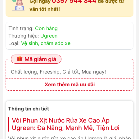
0357 944 844
Gọi ngay
để được tư
vấn tốt nhất!
Tình trạng:
Còn hàng
Thương hiệu:
Ugreen
Loại:
Vệ sinh, chăm sóc xe
Mã giảm giá
Chất lượng, Freeship, Giá tốt, Mua ngay!
Xem thêm mã ưu đãi
Thông tin chi tiết
Vòi Phun Xịt Nước Rửa Xe Cao Áp
Ugreen: Đa Năng, Mạnh Mẽ, Tiện Lợi
Vòi phun xịt nước rửa xe cao áp Ugreen là giải pháp