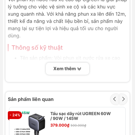
lý tưởng cho việc vệ sinh xe cộ và các khu vực
xung quanh nhà. Với khả năng phun xa lên đến 12m,
thiết kế đa năng và chất liệu bền bỉ, sản phẩm này
mang lại sự tiện lợi và hiệu quả tối ưu cho người
dùng.
Thông số kỹ thuật
Tên sản phẩm: Vòi phun xịt nước rửa xe cao
áp lên đến 12m đa năng Ugreen
Xem thêm
Tính năng: Vòi phun nước rửa xe ô tô áp lực
cao
Chiều dài ống không nước: 5M
Chiều dài ống có nước: 15m
Sản phẩm liên quan
Chất liệu đầu vòi phun: PC + ABS
Chất liệu ống: Ống nước bọc TPE, bọc lưới dệt
Tẩu sạc dây rút UGREEN 60W
- 24%
polyester linh hoạt bền bỉ, tự động co giãn
- 
/ 90W / 145W
Cách dùng: Nhấn 1 lần chế độ tự động phun
379.000₫
500.000₫
nước, nhấn thêm lần nữa để dừng