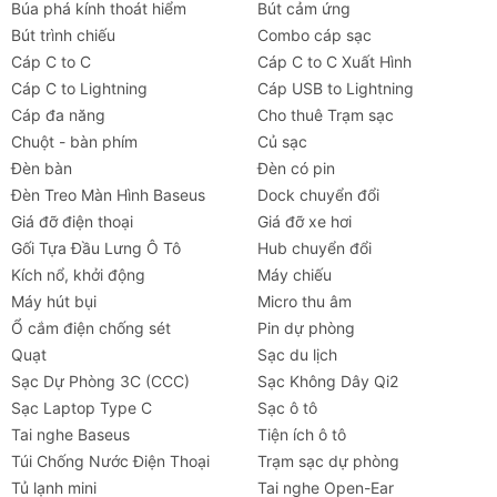
Búa phá kính thoát hiểm
Bút cảm ứng
Bút trình chiếu
Combo cáp sạc
Cáp C to C
Cáp C to C Xuất Hình
Cáp C to Lightning
Cáp USB to Lightning
Cáp đa năng
Cho thuê Trạm sạc
Chuột - bàn phím
Củ sạc
Đèn bàn
Đèn có pin
Đèn Treo Màn Hình Baseus
Dock chuyển đổi
Giá đỡ điện thoại
Giá đỡ xe hơi
Gối Tựa Đầu Lưng Ô Tô
Hub chuyển đổi
Kích nổ, khởi động
Máy chiếu
Máy hút bụi
Micro thu âm
Ổ cắm điện chống sét
Pin dự phòng
Quạt
Sạc du lịch
Sạc Dự Phòng 3C (CCC)
Sạc Không Dây Qi2
Sạc Laptop Type C
Sạc ô tô
Tai nghe Baseus
Tiện ích ô tô
Túi Chống Nước Điện Thoại
Trạm sạc dự phòng
Tủ lạnh mini
Tai nghe Open-Ear