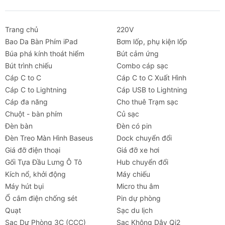
Trang chủ
220V
Bao Da Bàn Phím iPad
Bơm lốp, phụ kiện lốp
Búa phá kính thoát hiểm
Bút cảm ứng
Bút trình chiếu
Combo cáp sạc
Cáp C to C
Cáp C to C Xuất Hình
Cáp C to Lightning
Cáp USB to Lightning
Cáp đa năng
Cho thuê Trạm sạc
Chuột - bàn phím
Củ sạc
Đèn bàn
Đèn có pin
Đèn Treo Màn Hình Baseus
Dock chuyển đổi
Giá đỡ điện thoại
Giá đỡ xe hơi
Gối Tựa Đầu Lưng Ô Tô
Hub chuyển đổi
Kích nổ, khởi động
Máy chiếu
Máy hút bụi
Micro thu âm
Ổ cắm điện chống sét
Pin dự phòng
Quạt
Sạc du lịch
Sạc Dự Phòng 3C (CCC)
Sạc Không Dây Qi2