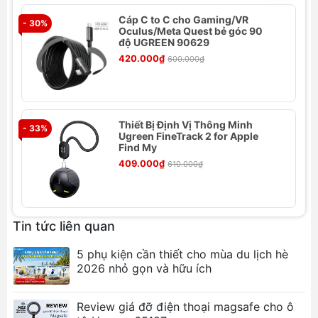
Thông số kỹ thuật
Cáp C to C cho Gaming/VR
- 30%
- 
Thương hiệu: UGREEN
Oculus/Meta Quest bẻ góc 90
Tên sản phẩm: Túi đựng trạm phát điện di
độ UGREEN 90629
động PowerRoam GS1200 1200W LP667
420.000₫
600.000₫
Số hiệu: LP667
Màu sắc: Xám
Trọng lượng: ~498 gram
Thiết Bị Định Vị Thông Minh
- 33%
- 
Ugreen FineTrack 2 for Apple
Tính năng nổi bật
Find My
Bảo vệ trạm phát điện PowerRoam GS1200
409.000₫
610.000₫
khỏi va đập, trầy xước.
Chất liệu chắc chắn, bền bỉ.
Ngăn phụ đựng phụ kiện tiện lợi.
Tin tức liên quan
Thiết kế gọn nhẹ, dễ dàng mang theo.
5 phụ kiện cần thiết cho mùa du lịch hè
Ảnh sản phẩm
2026 nhỏ gọn và hữu ích
Review giá đỡ điện thoại magsafe cho ô