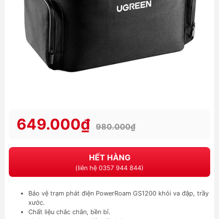
649.000₫
980.000₫
HẾT HÀNG
(liên hệ 0357 944 844)
Bảo vệ trạm phát điện PowerRoam GS1200 khỏi va đập, trầy
xước.
Chất liệu chắc chắn, bền bỉ.