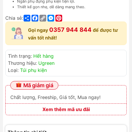
Ngăn phụ đựng phụ kiện tiện lợi.
Thiết kế gọn nhẹ, dễ dàng mang theo.
Share
Facebook
Copy
Messenger
Pinterest
Chia sẻ:
Link
0357 944 844
Gọi ngay
để được tư
vấn tốt nhất!
Tình trạng:
Hết hàng
Thương hiệu:
Ugreen
Loại:
Túi phụ kiện
Mã giảm giá
Chất lượng, Freeship, Giá tốt, Mua ngay!
Xem thêm mã ưu đãi