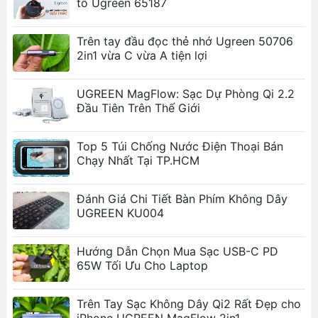
tô Ugreen 65187
Trên tay đầu đọc thẻ nhớ Ugreen 50706
2in1 vừa C vừa A tiện lợi
UGREEN MagFlow: Sạc Dự Phòng Qi 2.2
Đầu Tiên Trên Thế Giới
Top 5 Túi Chống Nước Điện Thoại Bán
Chạy Nhất Tại TP.HCM
Đánh Giá Chi Tiết Bàn Phím Không Dây
UGREEN KU004
Hướng Dẫn Chọn Mua Sạc USB-C PD
65W Tối Ưu Cho Laptop
Trên Tay Sạc Không Dây Qi2 Rất Đẹp cho
iPhone UGREEN MagFlow 2in1