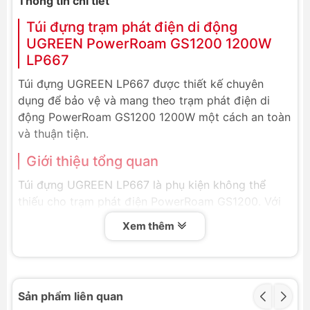
Thông tin chi tiết
Túi đựng trạm phát điện di động
UGREEN PowerRoam GS1200 1200W
LP667
Túi đựng UGREEN LP667 được thiết kế chuyên
dụng để bảo vệ và mang theo trạm phát điện di
động PowerRoam GS1200 1200W một cách an toàn
và thuận tiện.
Giới thiệu tổng quan
Túi đựng UGREEN LP667 là phụ kiện không thể
thiếu cho trạm phát điện PowerRoam GS1200. Với
chất liệu cao cấp, chống va đập và thiết kế thông
Xem thêm
minh, túi giúp bảo vệ thiết bị khỏi trầy xước, va đập
trong quá trình di chuyển. Các ngăn phụ bên trong
giúp bạn sắp xếp gọn gàng các phụ kiện đi kèm
như cáp sạc.
Sản phẩm liên quan