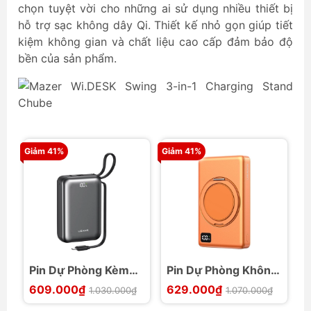
chọn tuyệt vời cho những ai sử dụng nhiều thiết bị
hỗ trợ sạc không dây Qi. Thiết kế nhỏ gọn giúp tiết
kiệm không gian và chất liệu cao cấp đảm bảo độ
bền của sản phẩm.
Giảm 41%
Giảm 41%
Gi
Pin Dự Phòng Kèm
Pin Dự Phòng Không
S
Cáp C + L USAMS
Dây USAMS CD269
x
609.000₫
629.000₫
1.030.000₫
1.070.000₫
CD279 PB98
10000mAh 22.5W
P