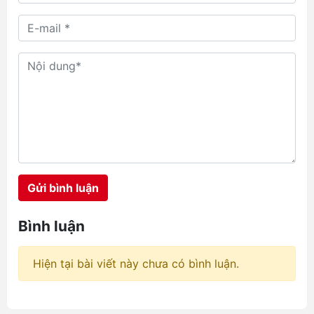
và quạt kẹp hông nổi lên như một
vị cứu tinh nhờ khả năng làm mát
rảnh tay, thổi luồng gió trực tiếp
vào cơ thể dưới lớp áo quần mà
không gây vướng víu. Hôm nay,
chúng ta sẽ cùng đặt lên bàn cân
so sánh quạt đeo hông Jisulife và
Aecooly với ba đại diện tiêu biểu
đang làm mưa làm gió tại hệ
thống chube.vn là Aecooly Click
01 NK01, JisuLife Life5 và
Aecooly Flow. Mỗi sản phẩm
Gửi bình luận
mang một triết lý thiết kế riêng,
hướng đến những nhóm nhu cầu
hoàn toàn khác nhau từ học
Bình luận
đường, văn phòng cho đến các
công trình ngoài trời đầy nắng
gió.
Hiện tại bài viết này chưa có bình luận.