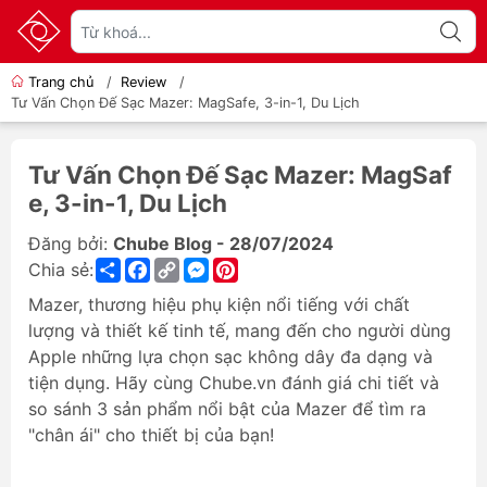
Trang chủ
/
Review
/
Tư Vấn Chọn Đế Sạc Mazer: MagSafe, 3-in-1, Du Lịch
Tư Vấn Chọn Đế Sạc Mazer: MagSaf
e, 3-in-1, Du Lịch
Đăng bởi:
Chube Blog - 28/07/2024
Share
Facebook
Copy
Messenger
Pinterest
Chia sẻ:
Link
Mazer, thương hiệu phụ kiện nổi tiếng với chất
lượng và thiết kế tinh tế, mang đến cho người dùng
Apple những lựa chọn sạc không dây đa dạng và
tiện dụng. Hãy cùng Chube.vn đánh giá chi tiết và
so sánh 3 sản phẩm nổi bật của Mazer để tìm ra
"chân ái" cho thiết bị của bạn!