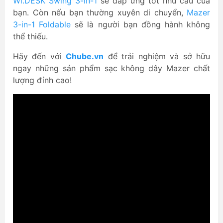
Wi.DESK Swing 3-in-1
sẽ đáp ứng tốt nhu cầu của
bạn. Còn nếu bạn thường xuyên di chuyển,
Mazer
3-in-1 Foldable
sẽ là người bạn đồng hành không
thể thiếu.
Hãy đến với
Chube.vn
để trải nghiệm và sở hữu
ngay những sản phẩm sạc không dây Mazer chất
lượng đỉnh cao!