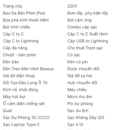
Trang chủ
220V
Bao Da Bàn Phím iPad
Bơm lốp, phụ kiện lốp
Búa phá kính thoát hiểm
Bút cảm ứng
Bút trình chiếu
Combo cáp sạc
Cáp C to C
Cáp C to C Xuất Hình
Cáp C to Lightning
Cáp USB to Lightning
Cáp đa năng
Cho thuê Trạm sạc
Chuột - bàn phím
Củ sạc
Đèn bàn
Đèn có pin
Đèn Treo Màn Hình Baseus
Dock chuyển đổi
Giá đỡ điện thoại
Giá đỡ xe hơi
Gối Tựa Đầu Lưng Ô Tô
Hub chuyển đổi
Kích nổ, khởi động
Máy chiếu
Máy hút bụi
Micro thu âm
Ổ cắm điện chống sét
Pin dự phòng
Quạt
Sạc du lịch
Sạc Dự Phòng 3C (CCC)
Sạc Không Dây Qi2
Sạc Laptop Type C
Sạc ô tô