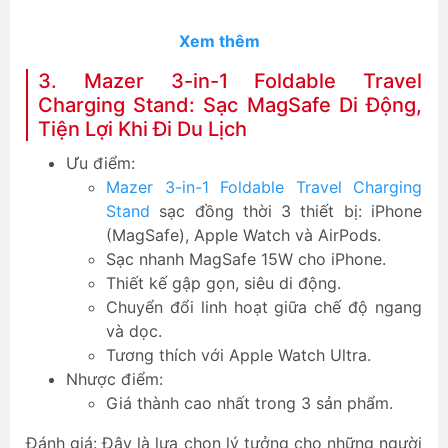
20000mAh 22.5W
CCC
h
CCC
Xem thêm
3. Mazer 3-in-1 Foldable Travel
Charging Stand: Sạc MagSafe Di Động,
Tiện Lợi Khi Đi Du Lịch
Ưu điểm:
Mazer 3-in-1 Foldable Travel Charging
Stand
sạc đồng thời 3 thiết bị: iPhone
(MagSafe), Apple Watch và AirPods.
Sạc nhanh MagSafe 15W cho iPhone.
Thiết kế gập gọn, siêu di động.
Chuyển đổi linh hoạt giữa chế độ ngang
và dọc.
Tương thích với Apple Watch Ultra.
Nhược điểm:
Giá thành cao nhất trong 3 sản phẩm.
Đánh giá: Đây là lựa chọn lý tưởng cho những người