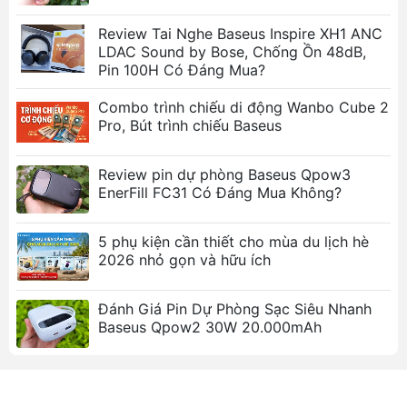
Tính năng nổi bật
Review Tai Nghe Baseus Inspire XH1 ANC
LDAC Sound by Bose, Chống Ồn 48dB,
Thiết kế nhỏ gọn, tiện lợi:
Phù hợp với không
Pin 100H Có Đáng Mua?
gian hạn chế, dễ dàng di chuyển.
Đa chức năng:
Làm mát và giữ ấm, đáp ứng
Combo trình chiếu di động Wanbo Cube 2
nhu cầu đa dạng.
Pro, Bút trình chiếu Baseus
Dung tích 6L:
Đủ không gian cho đồ uống, trái
cây, mỹ phẩm và các vật dụng cá nhân nhỏ
Review pin dự phòng Baseus Qpow3
khác.
EnerFill FC31 Có Đáng Mua Không?
Hiệu suất ổn định:
Làm mát nhanh chóng, giữ
ấm hiệu quả.
5 phụ kiện cần thiết cho mùa du lịch hè
Tiết kiệm điện năng:
Công suất thấp, hoạt
2026 nhỏ gọn và hữu ích
động êm ái.
Màu sắc trang nhã:
Có hai màu trắng và hồng,
Đánh Giá Pin Dự Phòng Sạc Siêu Nhanh
phù hợp với nhiều phong cách nội thất.
Baseus Qpow2 30W 20.000mAh
Lý tưởng cho sinh viên và nhân viên văn
phòng:
Giữ đồ uống và thức ăn luôn tươi
ngon, tiện lợi.