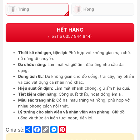
Trắng
Hồng
HẾT HÀNG
(liên hệ 0357 944 844)
Thiết kế nhỏ gọn, tiện lợi:
Phù hợp với không gian hạn chế,
dễ dàng di chuyển.
Đa chức năng:
Làm mát và giữ ấm, đáp ứng nhu cầu đa
dạng.
Dung tích 6L:
Đủ không gian cho đồ uống, trái cây, mỹ phẩm
và các vật dụng cá nhân nhỏ khác.
Hiệu suất ổn định:
Làm mát nhanh chóng, giữ ấm hiệu quả.
Tiết kiệm điện năng:
Công suất thấp, hoạt động êm ái.
Màu sắc trang nhã:
Có hai màu trắng và hồng, phù hợp với
nhiều phong cách nội thất.
Lý tưởng cho sinh viên và nhân viên văn phòng:
Giữ đồ
uống và thức ăn luôn tươi ngon, tiện lợi.
Share
Facebook
Copy
Messenger
Pinterest
Chia sẻ:
Link