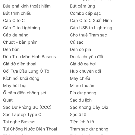
Búa phá kính thoát hiểm
Bút cảm ứng
Bút trình chiếu
Combo cáp sạc
Cáp C to C
Cáp C to C Xuất Hình
Cáp C to Lightning
Cáp USB to Lightning
Cáp đa năng
Cho thuê Trạm sạc
Chuột - bàn phím
Củ sạc
Đèn bàn
Đèn có pin
Đèn Treo Màn Hình Baseus
Dock chuyển đổi
Giá đỡ điện thoại
Giá đỡ xe hơi
Gối Tựa Đầu Lưng Ô Tô
Hub chuyển đổi
Kích nổ, khởi động
Máy chiếu
Máy hút bụi
Micro thu âm
Ổ cắm điện chống sét
Pin dự phòng
Quạt
Sạc du lịch
Sạc Dự Phòng 3C (CCC)
Sạc Không Dây Qi2
Sạc Laptop Type C
Sạc ô tô
Tai nghe Baseus
Tiện ích ô tô
Túi Chống Nước Điện Thoại
Trạm sạc dự phòng