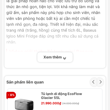
là giải pháp hoàn hảo cho việc lưu trữ đồ uống và
thức ăn nhỏ gọn, tiện lợi. Với khả năng làm mát và
giữ ấm, sản phẩm này phù hợp cho sinh viên, nhân
viên văn phòng hoặc bất kỳ ai cần một chiếc tủ
lạnh nhỏ gọn, đa năng. Thiết kế hiện đại, màu sắc
trang nhã (trắng, hồng) cùng thể tích 6L, Baseus
Igloo Mini Fridge đáp ứng tốt nhu cầu sử dụng cá
nhân.
Video giới thiệu Tủ lạnh mini Baseus
Igloo Mini Fridge for Students (6L, làm
Xem thêm
mát và giữ ấm, 220V)
Sản phẩm liên quan
Tủ lạnh di động EcoFlow
- 8%
- 
Glacier 55L
21.990.000₫
24.000.000₫