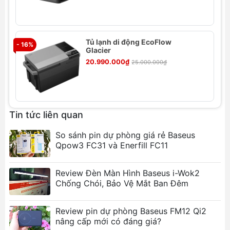
Tủ lạnh di động EcoFlow
- 16%
- 
Glacier
20.990.000₫
25.000.000₫
Thông số kỹ thuật
Thương hiệu: Baseus
Tin tức liên quan
Mã quốc tế: ACXBW
So sánh pin dự phòng giá rẻ Baseus
Màu sắc: Trắng, Hồng
Qpow3 FC31 và Enerfill FC11
Input: 220V (Max)
Thể tích: 6L
Công suất: 45W làm lạnh, 38W làm nóng
Review Đèn Màn Hình Baseus i-Wok2
Chống Chói, Bảo Vệ Mắt Ban Đêm
Làm mát hơn 10 - 15 độ C so với nhiệt độ môi
trường (25 độ C)
Làm nóng hơn 55± 10 độ C so với nhiệt độ
Review pin dự phòng Baseus FM12 Qi2
nâng cấp mới có đáng giá?
môi trường (25 độ C)