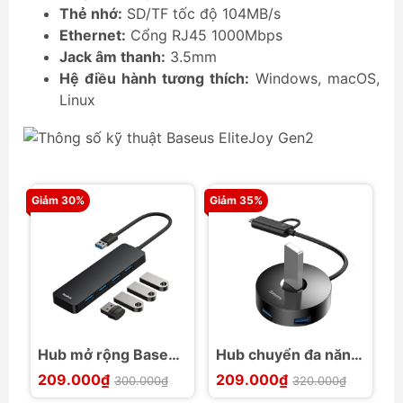
Thẻ nhớ:
SD/TF tốc độ 104MB/s
Ethernet:
Cổng RJ45 1000Mbps
Jack âm thanh:
3.5mm
Hệ điều hành tương thích:
Windows, macOS,
Linux
Giảm 30%
Giảm 35%
Gi
Hub mở rộng Baseus
Hub chuyển đa năng
H
UltraJoy Series 4-
Baseus Round Box
B
209.000₫
209.000₫
2
300.000₫
320.000₫
Port HUB Lite
HUB LV687
4