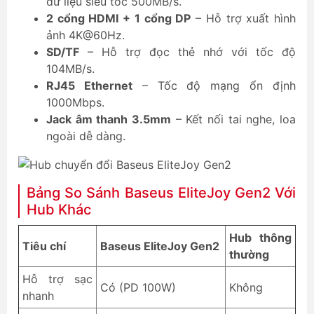
dữ liệu siêu tốc 500MB/s.
2 cổng HDMI + 1 cổng DP
– Hỗ trợ xuất hình
ảnh 4K@60Hz.
SD/TF
– Hỗ trợ đọc thẻ nhớ với tốc độ
104MB/s.
RJ45 Ethernet
– Tốc độ mạng ổn định
1000Mbps.
Jack âm thanh 3.5mm
– Kết nối tai nghe, loa
ngoài dễ dàng.
Bảng So Sánh Baseus EliteJoy Gen2 Với
Hub Khác
Hub thông
Tiêu chí
Baseus EliteJoy Gen2
thường
Hỗ trợ sạc
Có (PD 100W)
Không
nhanh