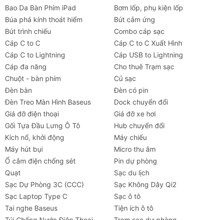
Bao Da Bàn Phím iPad
Bơm lốp, phụ kiện lốp
Búa phá kính thoát hiểm
Bút cảm ứng
Bút trình chiếu
Combo cáp sạc
Cáp C to C
Cáp C to C Xuất Hình
Cáp C to Lightning
Cáp USB to Lightning
Cáp đa năng
Cho thuê Trạm sạc
Chuột - bàn phím
Củ sạc
Đèn bàn
Đèn có pin
Đèn Treo Màn Hình Baseus
Dock chuyển đổi
Giá đỡ điện thoại
Giá đỡ xe hơi
Gối Tựa Đầu Lưng Ô Tô
Hub chuyển đổi
Kích nổ, khởi động
Máy chiếu
Máy hút bụi
Micro thu âm
Ổ cắm điện chống sét
Pin dự phòng
Quạt
Sạc du lịch
Sạc Dự Phòng 3C (CCC)
Sạc Không Dây Qi2
Sạc Laptop Type C
Sạc ô tô
Tai nghe Baseus
Tiện ích ô tô
Túi Chống Nước Điện Thoại
Trạm sạc dự phòng