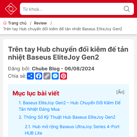
Trang chủ
/
Review
/
Trên tay Hub chuyển đổi kiêm đế tản nhiệt Baseus EliteJoy Gen2
Trên tay Hub chuyển đổi kiêm đế tản
nhiệt Baseus EliteJoy Gen2
Đăng bởi:
Chube Blog - 06/08/2024
Share
Facebook
Copy
Messenger
Pinterest
Chia sẻ:
Link
[
Ẩn
]
Mục lục bài viết
Baseus EliteJoy Gen2 – Hub Chuyển Đổi Kiêm Đế
Tản Nhiệt Đáng Mua
Thông Số Kỹ Thuật Hub Baseus EliteJoy Gen2
Hub mở rộng Baseus UltraJoy Series 4-Port
HUB Lite