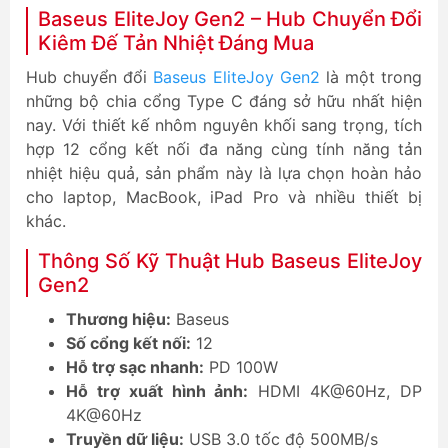
Baseus EliteJoy Gen2 – Hub Chuyển Đổi
Kiêm Đế Tản Nhiệt Đáng Mua
Hub chuyển đổi
Baseus EliteJoy Gen2
là một trong
những bộ chia cổng Type C đáng sở hữu nhất hiện
nay. Với thiết kế nhôm nguyên khối sang trọng, tích
hợp 12 cổng kết nối đa năng cùng tính năng tản
nhiệt hiệu quả, sản phẩm này là lựa chọn hoàn hảo
cho laptop, MacBook, iPad Pro và nhiều thiết bị
khác.
Thông Số Kỹ Thuật Hub Baseus EliteJoy
Gen2
Thương hiệu:
Baseus
Số cổng kết nối:
12
Hỗ trợ sạc nhanh:
PD 100W
Hỗ trợ xuất hình ảnh:
HDMI 4K@60Hz, DP
4K@60Hz
Truyền dữ liệu:
USB 3.0 tốc độ 500MB/s