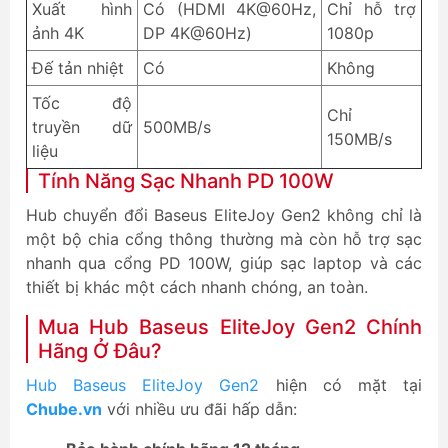
Xuất hình
Có (HDMI 4K@60Hz,
Chỉ hỗ trợ
ảnh 4K
DP 4K@60Hz)
1080p
Đế tản nhiệt
Có
Không
Tốc độ
Chỉ
truyền dữ
500MB/s
150MB/s
liệu
Tính Năng Sạc Nhanh PD 100W
Hub chuyển đổi Baseus EliteJoy Gen2 không chỉ là
một bộ chia cổng thông thường mà còn hỗ trợ sạc
nhanh qua cổng PD 100W, giúp sạc laptop và các
thiết bị khác một cách nhanh chóng, an toàn.
Mua Hub Baseus EliteJoy Gen2 Chính
Hãng Ở Đâu?
Hub Baseus EliteJoy Gen2
hiện có mặt tại
Chube.vn
với nhiều ưu đãi hấp dẫn: