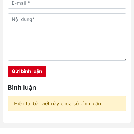
vị cứu tinh nhờ khả năng làm mát
rảnh tay, thổi luồng gió trực tiếp
vào cơ thể dưới lớp áo quần mà
không gây vướng víu. Hôm nay,
chúng ta sẽ cùng đặt lên bàn cân
so sánh quạt đeo hông Jisulife và
Aecooly với ba đại diện tiêu biểu
đang làm mưa làm gió tại hệ
thống chube.vn là Aecooly Click
01 NK01, JisuLife Life5 và
Aecooly Flow. Mỗi sản phẩm
Gửi bình luận
mang một triết lý thiết kế riêng,
hướng đến những nhóm nhu cầu
hoàn toàn khác nhau từ học
Bình luận
đường, văn phòng cho đến các
công trình ngoài trời đầy nắng
gió.
Hiện tại bài viết này chưa có bình luận.