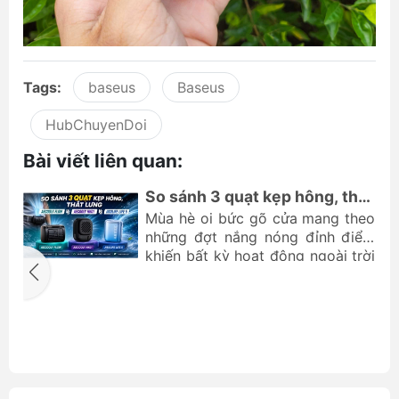
Tags:
baseus
Baseus
HubChuyenDoi
Bài viết liên quan:
So sánh 3 quạt kẹp hông, thắt
lưng, cài áo từ Jisulife và
,
Mùa hè oi bức gõ cửa mang theo
Aecooly
p
những đợt nắng nóng đỉnh điểm
i
khiến bất kỳ hoạt động ngoài trời
k
hay trong những không gian thiếu
n
điều hòa đều trở thành một thử
à
g
thách lớn. Để giải quyết vấn đề
ự
này, các thiết bị làm mát cá nhân
p
nhỏ gọn đang trở thành xu hướng
i
được săn đón hàng đầu. Trong
-
đó, dòng sản phẩm quạt thắt lưng
ả