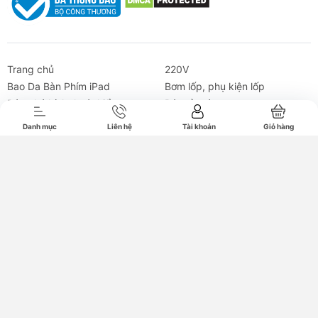
Tai nghe
Máy chiếu
Cho thuê
Xe
Tiện íc
Trang chủ
220V
Bao Da Bàn Phím iPad
Bơm lốp, phụ kiện lốp
Búa phá kính thoát hiểm
Bút cảm ứng
Bút trình chiếu
Combo cáp sạc
Danh mục
Liên hệ
Tài khoản
Giỏ hàng
Cáp C to C
Cáp C to C Xuất Hình
Cáp C to Lightning
Cáp USB to Lightning
Cáp đa năng
Cho thuê Trạm sạc
Chuột - bàn phím
Củ sạc
Đèn bàn
Đèn có pin
Đèn Treo Màn Hình Baseus
Dock chuyển đổi
Giá đỡ điện thoại
Giá đỡ xe hơi
Gối Tựa Đầu Lưng Ô Tô
Hub chuyển đổi
Kích nổ, khởi động
Máy chiếu
Máy hút bụi
Micro thu âm
Ổ cắm điện chống sét
Pin dự phòng