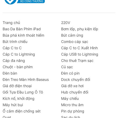
Max
USB-C: 5/9/12/15/20V 5A,
100W Max
Trang chủ
220V
Bao Da Bàn Phím iPad
Bơm lốp, phụ kiện lốp
AC Output
Pure Sine Wave, tổng 800W
Búa phá kính thoát hiểm
Bút cảm ứng
(x3)
(Surge 1600W), 230V ~
Bút trình chiếu
Combo cáp sạc
50Hz/60Hz
Cáp C to C
Cáp C to C Xuất Hình
Cáp C to Lightning
Cáp USB to Lightning
DC Output
12.6V, 10A/3A/3A, 126W Max
Cáp đa năng
Cho thuê Trạm sạc
USB-A
5V, 2.4A, 12W Max (mỗi cổng)
Chuột - bàn phím
Củ sạc
Output (x3)
Đèn bàn
Đèn có pin
Đèn Treo Màn Hình Baseus
Dock chuyển đổi
USB-C
5/9/12/15/20V 5A, 100W Max
Giá đỡ điện thoại
Giá đỡ xe hơi
Output (x1)
Gối Tựa Đầu Lưng Ô Tô
Hub chuyển đổi
Kích nổ, khởi động
Máy chiếu
DC5521
12.6V, 3A, 36W Max (mỗi cổng)
Máy hút bụi
Micro thu âm
Output (x2)
Ổ cắm điện chống sét
Pin dự phòng
Điều khiển
Wi-Fi, Bluetooth
Quạt
Sạc du lịch