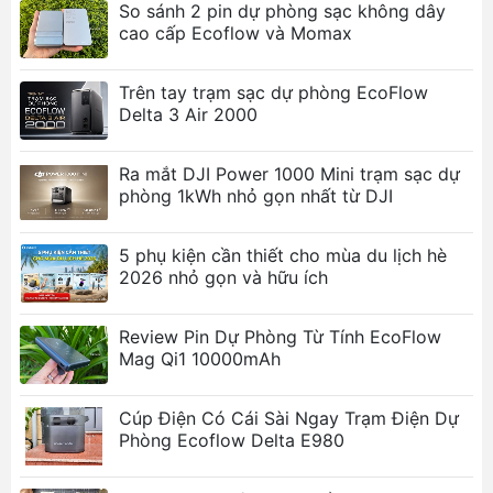
tẩu sạc ô tô, tấm năng lượng mặt trời (Solar),
So sánh 2 pin dự phòng sạc không dây
và cổng USB-C tiện lợi.
cao cấp Ecoflow và Momax
Công suất mạnh mẽ (X-Boost 1600W):
Công
suất 800W tiêu chuẩn và khả năng X-Boost lên
Trên tay trạm sạc dự phòng EcoFlow
1600W giúp chạy các thiết bị công suất lớn
Delta 3 Air 2000
như máy sấy tóc hay máy pha cà phê.
Chuyển đổi EPS <30ms:
Tốc độ chuyển đổi
Ra mắt DJI Power 1000 Mini trạm sạc dự
sang nguồn dự phòng dưới 30 mili giây khi
phòng 1kWh nhỏ gọn nhất từ DJI
mất điện, bảo vệ các thiết bị nhạy cảm như bể
cá hay thiết bị y tế.
5 phụ kiện cần thiết cho mùa du lịch hè
Thiết kế di động (7.8kg):
Trọng lượng nhẹ và
2026 nhỏ gọn và hữu ích
thiết kế nhỏ gọn, lý tưởng cho các hoạt động
ngoài trời, picnic, hay dã ngoại.
Review Pin Dự Phòng Từ Tính EcoFlow
BMS bảo vệ thông minh:
Hệ thống quản lý pin
Mag Qi1 10000mAh
(BMS) tiên tiến giám sát điện áp, dòng điện và
nhiệt độ, tối đa hóa tuổi thọ pin.
Cúp Điện Có Cái Sài Ngay Trạm Điện Dự
Điều khiển qua ứng dụng:
Dễ dàng giám sát
Phòng Ecoflow Delta E980
và điều khiển trạm sạc từ xa qua Wi-Fi hoặc
Bluetooth bằng ứng dụng EcoFlow.