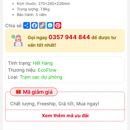
Kích thước: 270x260x226mm
Trọng lượng: 7.8kg
Bảo hành: 5 năm
Share
Facebook
Copy
Messenger
Pinterest
Chia sẻ:
Link
0357 944 844
Gọi ngay
để được tư
vấn tốt nhất!
Tình trạng:
Hết hàng
Thương hiệu:
EcoFlow
Loại:
Trạm sạc dự phòng
Mã giảm giá
Chất lượng, Freeship, Giá tốt, Mua ngay!
Xem thêm mã ưu đãi