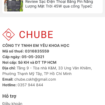
Review Sạc Điện Thoại Bằng Pin Năng
Ảnh sản phẩm
Lượng Mặt Trời 45W qua cổng TypeC
CÔNG TY TNHH EM YÊU KHOA HỌC
Mã số thuế: 0316835559
Cấp ngày: 05-05-2021
Nơi cấp: Sở KH và ĐT TP HCM
Địa chỉ:
Tầng 9 - Tòa nhà K&M, 33 Ung Văn Khiêm,
Phường Thạnh Mỹ Tây, TP Hồ Chí Minh
Thông số kỹ thuật
Email:
chube.cskh@gmail.com
Thương
EcoFlow
Hotline:
0357 944 844
hiệu
Hỗ trợ
Model
RIVER 2 Pro
Điều khoản