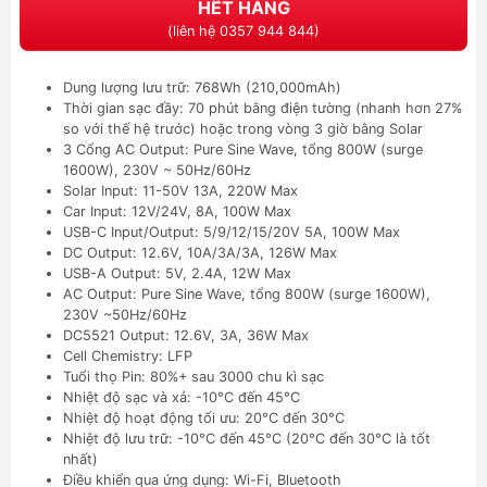
HẾT HÀNG
(liên hệ 0357 944 844)
Dung lượng lưu trữ: 768Wh (210,000mAh)
Thời gian sạc đầy: 70 phút bằng điện tường (nhanh hơn 27%
so với thế hệ trước) hoặc trong vòng 3 giờ bằng Solar
3 Cổng AC Output: Pure Sine Wave, tổng 800W (surge
1600W), 230V ~ 50Hz/60Hz
Solar Input: 11-50V 13A, 220W Max
Car Input: 12V/24V, 8A, 100W Max
USB-C Input/Output: 5/9/12/15/20V 5A, 100W Max
DC Output: 12.6V, 10A/3A/3A, 126W Max
USB-A Output: 5V, 2.4A, 12W Max
AC Output: Pure Sine Wave, tổng 800W (surge 1600W),
230V ~50Hz/60Hz
DC5521 Output: 12.6V, 3A, 36W Max
Cell Chemistry: LFP
Tuổi thọ Pin: 80%+ sau 3000 chu kì sạc
Nhiệt độ sạc và xả: -10°C đến 45°C
Nhiệt độ hoạt động tối ưu: 20°C đến 30°C
Nhiệt độ lưu trữ: -10°C đến 45°C (20°C đến 30°C là tốt
nhất)
Điều khiển qua ứng dụng: Wi-Fi, Bluetooth