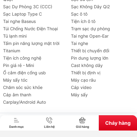
qua ứng
Sạc Dự Phòng 3C (CCC)
Sạc Không Dây Qi2
dụng
Sạc Laptop Type C
Sạc ô tô
Tai nghe Baseus
Tiện ích ô tô
Nhiệt độ
-10°C đến 45°C (Tối ưu: 20°C
Túi Chống Nước Điện Thoại
Trạm sạc dự phòng
hoạt động
đến 30°C)
Tủ lạnh mini
Tai nghe Open-Ear
Tấm pin năng lượng mặt trời
Tai nghe
Kích thước
270 x 260 x 226mm
Titanium
Thiết bị chuyển đổi
Tiện ích công nghệ
Pin dung lượng lớn
Trọng
7.8kg
Pin giá rẻ - Mini
Cast không dây
lượng
Ổ cắm điện cổng usb
Thiết bị định vị
Bảo hành
5 năm
Máy sấy tóc
Máy cạo râu
Chăm sóc sức khỏe
Cáp video
Tai nghe
Máy chiếu
Cho thuê
Xe
Tiện íc
Cáp âm thanh
Máy sấy
Lưu ý & Phụ kiện
Carplay/Android Auto
Lưu ý thay đổi phụ kiện:
Sản phẩm EcoFlow
Delta/River cho thị trường Châu Á - Thái Bình
Dương (bao gồm Việt Nam) sẽ có sự điều chỉnh về
Bản quyền thuộc về chube.vn. Cung cấp bởi Sapo.
Cháy hàng
Danh mục
Liên hệ
Giỏ hàng
phụ kiện đi kèm từ tháng 7/2025. Phụ kiện đóng gói
tiêu chuẩn bao gồm 1 cáp sạc AC và 1 cáp sạc