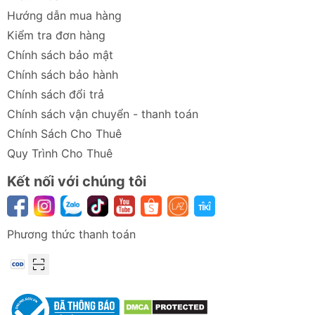
Dung lượng
768Wh (210,000mAh)
Hướng dẫn mua hàng
lưu trữ
Kiểm tra đơn hàng
Chính sách bảo mật
Hóa học tế
LFP (Lithium Iron Phosphate)
Chính sách bảo hành
bào (Pin)
Chính sách đổi trả
Tuổi thọ Pin
80%+ dung lượng sau 3000 chu
Chính sách vận chuyển - thanh toán
kỳ sạc
Chính Sách Cho Thuê
Thời gian
70 phút (0-100%)
Quy Trình Cho Thuê
sạc đầy
Kết nối với chúng tôi
(AC)
Thời gian
Khoảng 3 giờ (với Solar Input
sạc (Solar)
220W Max)
Phương thức thanh toán
Đầu vào
AC: Sạc nhanh 70 phút
(Input)
Solar: 11-50V 13A, 220W
Max
Car: 12V/24V, 8A, 100W