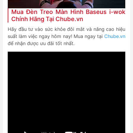
Mua Đèn Treo Màn Hình Baseus i-wok
Chính Hãng Tại Chube.vn
Hãy đầu tư vào sức khỏe đôi mắt và nâng cao hiệu
suất làm việc ngay hôm nay! Mua ngay tại
Chube.vn
để nhận được ưu đãi tốt nhất.