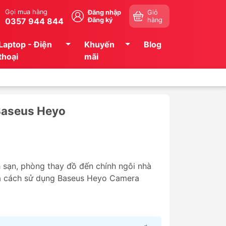
Gọi mua hàng
Đăng nhập
Giỏ
0357 944 844
Đăng ký
hàng
Laptop - Điện
Khuyến
Blog
thoại
mãi
 Baseus Heyo
h sạn, phòng thay đồ đến chính ngôi nhà
à cách sử dụng
Baseus Heyo Camera