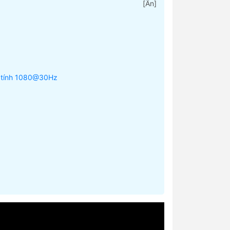
[
Ẩn
]
tính 1080@30Hz