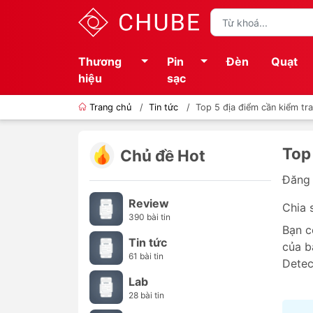
Thương
Pin
Đèn
Quạt
hiệu
sạc
Trang chủ
/
Tin tức
/
Top 5 địa điểm cần kiểm t
Top
Chủ đề Hot
Đăng 
Review
Chia 
390 bài tin
Bạn c
Tin tức
của b
61 bài tin
Detec
Lab
28 bài tin