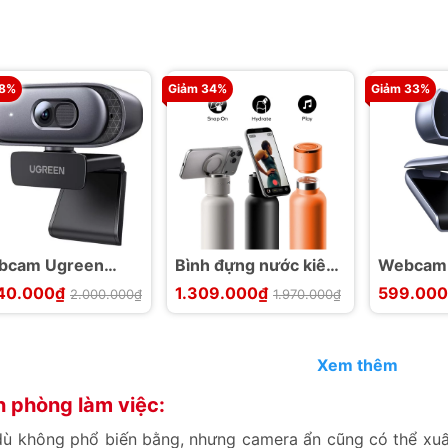
 8%
Giảm 34%
Giảm 33%
bcam Ugreen
Bình đựng nước kiêm
Webcam
626
loa không dây từ tính
CM678 1
40.000₫
1.309.000₫
599.000
2.000.000₫
1.970.000₫
@30Hz/FullHD
Momax 1-VIBE
dây USB
80p/60fps
máy tín
Xem thêm
 phòng làm việc:
ù không phổ biến bằng, nhưng camera ẩn cũng có thể xuất 