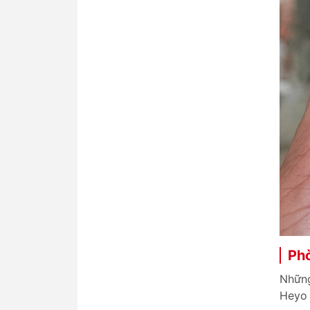
Phò
Những
Heyo 