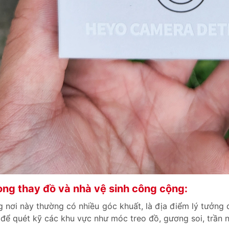
ng thay đồ và nhà vệ sinh công cộng:
 nơi này thường có nhiều góc khuất, là địa điểm lý tưởng
để quét kỹ các khu vực như móc treo đồ, gương soi, trần nh