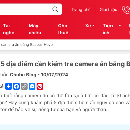
Trang chủ
Giới thiệu
Tai
Máy
Cho
Xe
Tiện
nghe
chiếu
thuê
ích
ra camera ẩn bằng Baseus Heyo
 5 địa điểm cần kiểm tra camera ẩn bằng
bởi:
Chube Blog - 10/07/2024
Share
Facebook
Copy
Messenger
Pinterest
sẻ:
Link
ó biết rằng camera ẩn có thể tồn tại ở bất cứ đâu, từ khác
ạn? Hãy cùng khám phá 5 địa điểm tiềm ẩn nguy cơ cao v
tor
để bảo vệ sự riêng tư của bạn và người thân.