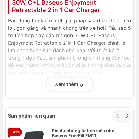
30W C+L Baseus Enjoyment
Retractable 2 in 1 Car Charger
Bạn đang tìm kiếm một giải pháp sạc điện thoại tiện
lợi, gọn gàng và nhanh chóng trên xe hơi? Tẩu sạc ô
tô tích hợp dây cáp rút gọn 30W C+L Baseus
Enjoyment Retractable 2 in 1 Car Charger chính là
lựa chọn hoàn hảo dành cho bạn. Với thiết kế 2
trong 1 độc đáo, sản phẩm không chỉ mang đến tốc
độ sạc nhanh chóng mà còn giúp không gian xe của
bạn trở nên sang trọng và ngăn nắp hơn.
Video giới thiệu
Xem thêm
Sản phẩm liên quan
Pin dự phòng từ tính siêu nhỏ
- 41%
- 
Baseus EnerFill FM11