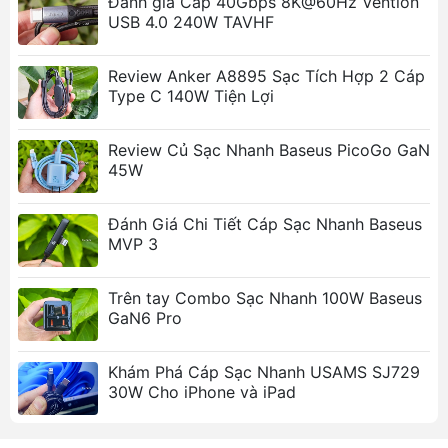
Đánh giá Cáp 40Gbps 8K@60Hz Vention
USB 4.0 240W TAVHF
Đầu ra iP: 5V/3A, 9V/2.77A, 25W
Đầu ra Type-C+iP: 5V/3.4A
Chiều dài cáp: 75cm
Review Anker A8895 Sạc Tích Hợp 2 Cáp
Trọng lượng: ~78g
Type C 140W Tiện Lợi
Tính năng nổi bật
Review Củ Sạc Nhanh Baseus PicoGo GaN
Thiết kế 2 trong 1 tiện lợi
: Tích hợp cả tẩu sạc
45W
và cáp sạc, giúp tiết kiệm không gian và dễ
dàng sử dụng.
Đánh Giá Chi Tiết Cáp Sạc Nhanh Baseus
Cáp dây rút đa năng
: Hỗ trợ 2 đầu ra Type-C
MVP 3
và Lightning, phù hợp với hầu hết các thiết bị
di động.
Trên tay Combo Sạc Nhanh 100W Baseus
Sạc nhanh 30W
: Công suất sạc lên đến 30W,
GaN6 Pro
giúp bạn sạc đầy thiết bị một cách nhanh
chóng.
Khám Phá Cáp Sạc Nhanh USAMS SJ729
Chip quản lý nguồn thông minh
: Bảo vệ thiết
30W Cho iPhone và iPad
bị khỏi quá tải, quá dòng, quá áp và chống
cháy nổ.