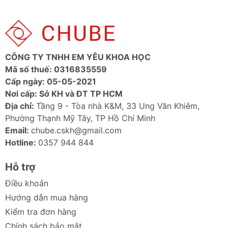
Thiết kế sang trọng và bền bỉ
: Chất liệu cao
cấp, độ bền cao, mang lại vẻ ngoài tinh tế cho
xe của bạn.
Ảnh sản phẩm
CÔNG TY TNHH EM YÊU KHOA HỌC
Mã số thuế: 0316835559
Cấp ngày: 05-05-2021
Nơi cấp: Sở KH và ĐT TP HCM
Địa chỉ:
Tầng 9 - Tòa nhà K&M, 33 Ung Văn Khiêm,
Phường Thạnh Mỹ Tây, TP Hồ Chí Minh
Email:
chube.cskh@gmail.com
Hotline:
0357 944 844
Hỗ trợ
Điều khoản
Hướng dẫn mua hàng
Kiểm tra đơn hàng
Chính sách bảo mật