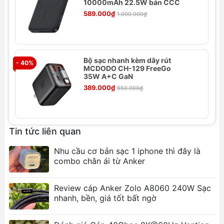
10000mAh 22.5W bản CCC
589.000₫
1.000.000₫
Bộ sạc nhanh kèm dây rút
- 40%
- 
MCDODO CH-129 FreeGo
35W A+C GaN
389.000₫
650.000₫
Thông số kỹ thuật
Thương hiệu: Baseus
Tên sản phẩm: Baseus Enjoyment Retractable
Tin tức liên quan
2 in 1 Car Charger C+L 30W
Nhu cầu cơ bản sạc 1 iphone thì đây là
Số hiệu: CCTX-CL
combo chân ái từ Anker
Chất liệu: PC+ABS
Chất liệu cáp: TPE + hợp kim nhôm
Input: DC12-24V 3.5A
Review cáp Anker Zolo A8060 240W Sạc
nhanh, bền, giá tốt bất ngờ
Đầu ra Type-C: 5V/3A, 9V/3A, 10V/2A,
12V/2.5A, 30W, bản 33w: PPS:55V-11V-3A
33W Max.