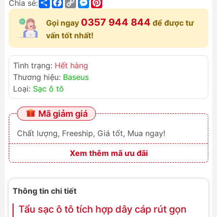
Share
Facebook
Copy
Messenger
Pinterest
Chia sẻ:
Link
0357 944 844
Gọi ngay
để được tư
vấn tốt nhất!
Tình trạng:
Hết hàng
Thương hiệu:
Baseus
Loại:
Sạc ô tô
Mã giảm giá
Chất lượng, Freeship, Giá tốt, Mua ngay!
Xem thêm mã ưu đãi
Thông tin chi tiết
Tẩu sạc ô tô tích hợp dây cáp rút gọn