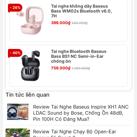
Tai nghe không dây Baseus
- 26%
- 
Bass WM02s Bluetooth v6.0,
7H
399.000₫
540.000₫
Tai nghe Bluetooth Baseus
- 40%
- 
Bass BS1 NC Semi-in-Ear
chống ồn
759.000₫
1.260.000₫
Thông số kỹ thuật của Tai nghe Baseus
SIMU ANC S2
Tin tức liên quan
Tên sản phẩm: Baseus SIMU ANC True
Review Tai Nghe Baseus Inspire XH1 ANC
Wireless Earphones SIMU ANC S2
LDAC Sound by Bose, Chống Ồn 48dB,
Mã quốc tế: NGS2
Pin 100H Có Đáng Mua?
Chất liệu: ABS + PC
Phiên bản Bluetooth: V5.0
Review Tai Nghe Chạy Bộ Open-Ear
Khoảng cách liên lạc: 10m