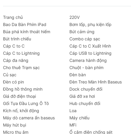
Trang chủ
220V
Bao Da Bàn Phím iPad
Bơm lốp, phụ kiện lốp
Búa phá kính thoát hiểm
Bút cảm ứng
Bút trình chiếu
Combo cáp sạc
Cáp C to C
Cáp C to C Xuất Hình
Cáp C to Lightning
Cáp USB to Lightning
Cáp đa năng
Camera hành động
Cho thuê Trạm sạc
Chuột - bàn phím
Củ sạc
Đèn bàn
Đèn có pin
Đèn Treo Màn Hình Baseus
Đồng hồ thông minh
Dock chuyển đổi
Giá đỡ điện thoại
Giá đỡ xe hơi
Gối Tựa Đầu Lưng Ô Tô
Hub chuyển đổi
Kích nổ, khởi động
Loa
Máy dò camera ẩn baseus
Máy chiếu
Máy hút bụi
MFi
Micro thu âm
Ổ cắm điện chống sét