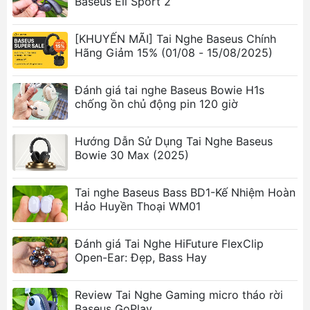
Baseus Eli Sport 2
Màu sắc: Xám, Trắng, Xanh
Thời gian nghe: 6 giờ (70% âm lượng, bật
[KHUYẾN MÃI] Tai Nghe Baseus Chính
ANC), 7 giờ (70% âm lượng, tắt ANC), 24 giờ
Hãng Giảm 15% (01/08 - 15/08/2025)
với hộp đựng
Dung lượng pin: 480mAh /1.776Wh (hộp đựng),
Đánh giá tai nghe Baseus Bowie H1s
45mAh / 0.167Wh (tai nghe)
chống ồn chủ động pin 120 giờ
Thời gian sạc: 1.5 giờ
Thời gian sạc không dây: 2 giờ
Hướng Dẫn Sử Dụng Tai Nghe Baseus
Dải tần số đáp ứng: 20Hz-20KHz
Bowie 30 Max (2025)
Giao diện sạc: Type-C
Thích hợp cho tất cả các thiết bị không dây
Tai nghe Baseus Bass BD1-Kế Nhiệm Hoàn
Hảo Huyền Thoại WM01
Tính năng nổi bật của Tai nghe Baseus
SIMU ANC S2
Đánh giá Tai Nghe HiFuture FlexClip
Chống ồn chủ động (ANC)
: Loại bỏ tiếng ồn
Open-Ear: Đẹp, Bass Hay
xung quanh, mang lại trải nghiệm âm thanh
tĩnh lặng và tập trung.
Review Tai Nghe Gaming micro tháo rời
Kết nối Bluetooth 5.0
: Kết nối ổn định, tốc độ
Baseus GoPlay