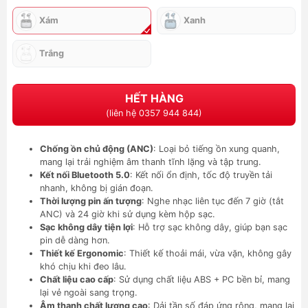
Xám
Xanh
Trắng
HẾT HÀNG
(liên hệ 0357 944 844)
Chống ồn chủ động (ANC)
: Loại bỏ tiếng ồn xung quanh,
mang lại trải nghiệm âm thanh tĩnh lặng và tập trung.
Kết nối Bluetooth 5.0
: Kết nối ổn định, tốc độ truyền tải
nhanh, không bị gián đoạn.
Thời lượng pin ấn tượng
: Nghe nhạc liên tục đến 7 giờ (tắt
ANC) và 24 giờ khi sử dụng kèm hộp sạc.
Sạc không dây tiện lợi
: Hỗ trợ sạc không dây, giúp bạn sạc
pin dễ dàng hơn.
Thiết kế Ergonomic
: Thiết kế thoải mái, vừa vặn, không gây
khó chịu khi đeo lâu.
Chất liệu cao cấp
: Sử dụng chất liệu ABS + PC bền bỉ, mang
lại vẻ ngoài sang trọng.
Âm thanh chất lượng cao
: Dải tần số đáp ứng rộng, mang lại