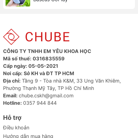
truyền tải nhanh, không bị gián đoạn.
Thời lượng pin ấn tượng
: Nghe nhạc liên tục
đến 7 giờ (tắt ANC) và 24 giờ khi sử dụng kèm
hộp sạc.
Sạc không dây tiện lợi
: Hỗ trợ sạc không dây,
giúp bạn sạc pin dễ dàng hơn.
Thiết kế Ergonomic
: Thiết kế thoải mái, vừa
CÔNG TY TNHH EM YÊU KHOA HỌC
vặn, không gây khó chịu khi đeo lâu.
Mã số thuế: 0316835559
Chất liệu cao cấp
: Sử dụng chất liệu ABS + PC
Cấp ngày: 05-05-2021
bền bỉ, mang lại vẻ ngoài sang trọng.
Nơi cấp: Sở KH và ĐT TP HCM
Âm thanh chất lượng cao
: Dải tần số đáp ứng
Địa chỉ:
Tầng 9 - Tòa nhà K&M, 33 Ung Văn Khiêm,
rộng, mang lại âm thanh chi tiết và sống động.
Phường Thạnh Mỹ Tây, TP Hồ Chí Minh
Ảnh sản phẩm Tai nghe Baseus SIMU
Email:
chube.cskh@gmail.com
ANC S2
Hotline:
0357 944 844
Hỗ trợ
Điều khoản
Hướng dẫn mua hàng