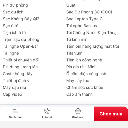
Pin dự phòng
Quạt
Sạc du lịch
Sạc Dự Phòng 3C (CCC)
Sạc Không Dây Qi2
Sạc Laptop Type C
Sạc ô tô
Tai nghe Baseus
Tiện ích ô tô
Túi Chống Nước Điện Thoại
Trạm sạc dự phòng
Tủ lạnh mini
Tai nghe Open-Ear
Tấm pin năng lượng mặt trời
Tai nghe
Titanium
Thiết bị chuyển đổi
Tiện ích công nghệ
Pin dung lượng lớn
Pin giá rẻ - Mini
Cast không dây
Ổ cắm điện cổng usb
Thiết bị định vị
Máy sấy tóc
Tai nghe
Máy chiếu
Cho thuê
Xe
Tiện íc
Máy cạo râu
Chăm sóc sức khỏe
Cáp video
Cáp âm thanh
Bản quyền thuộc về chube.vn. Cung cấp bởi Sapo.
Chọn mua
Danh mục
Liên hệ
Giỏ hàng