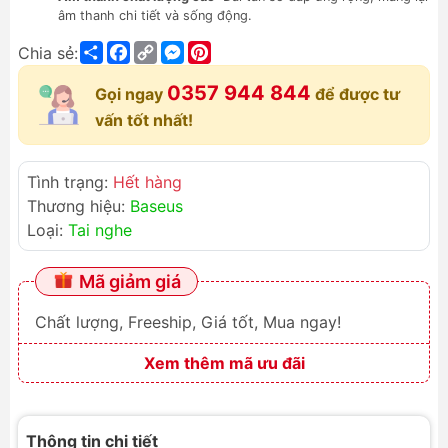
âm thanh chi tiết và sống động.
Share
Facebook
Copy
Messenger
Pinterest
Chia sẻ:
Link
0357 944 844
Gọi ngay
để được tư
vấn tốt nhất!
Tình trạng:
Hết hàng
Thương hiệu:
Baseus
Loại:
Tai nghe
Mã giảm giá
Chất lượng, Freeship, Giá tốt, Mua ngay!
Xem thêm mã ưu đãi
Thông tin chi tiết