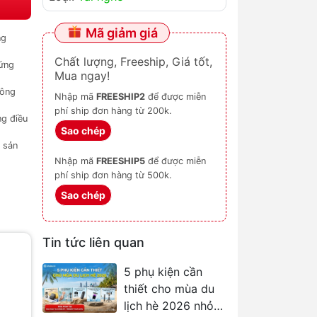
Mã giảm giá
ng
Chất lượng, Freeship, Giá tốt,
 ứng
Mua ngay!
hông
Nhập mã
FREESHIP2
để được miễn
phí ship đơn hàng từ 200k.
ng điều
Sao chép
 sản
Nhập mã
FREESHIP5
để được miễn
phí ship đơn hàng từ 500k.
Sao chép
Tin tức liên quan
5 phụ kiện cần
thiết cho mùa du
lịch hè 2026 nhỏ