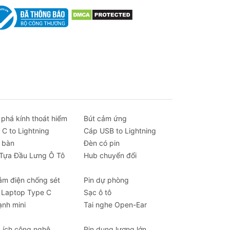
 phá kính thoát hiểm
Bút cảm ứng
 C to Lightning
Cáp USB to Lightning
 bàn
Đèn có pin
 Tựa Đầu Lưng Ô Tô
Hub chuyển đổi
ắm điện chống sét
Pin dự phòng
 Laptop Type C
Sạc ô tô
ạnh mini
Tai nghe Open-Ear
n ích công nghệ
Pin dung lượng lớn