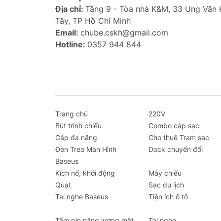
Địa chỉ:
Tầng 9 - Tòa nhà K&M, 33 Ung Văn
Tây, TP Hồ Chí Minh
Email:
chube.cskh@gmail.com
Hotline:
0357 944 844
Trang chủ
220V
Bút trình chiếu
Combo cáp sạc
Cáp đa năng
Cho thuê Trạm sạc
Đèn Treo Màn Hình
Dock chuyển đổi
Baseus
Kích nổ, khởi động
Máy chiếu
Quạt
Sạc du lịch
Tai nghe Baseus
Tiện ích ô tô
Tấm pin năng lượng mặt
Tai nghe