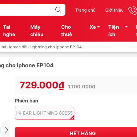
Trang chủ
Giới thiệu
Tai
Máy
Cho
Xe
Tiện
nghe
chiếu
thuê
ích
t tai Ugreen đầu Lightning cho Iphone EP104
ing cho Iphone EP104
729.000₫
1.100.000₫
Phiên bản
IN-EAR LIGHTNING 80655
HẾT HÀNG