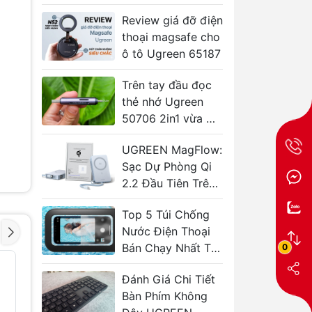
gọn và hữu ích
à
Review giá đỡ điện
thoại magsafe cho
ô tô Ugreen 65187
Trên tay đầu đọc
thẻ nhớ Ugreen
50706 2in1 vừa C
vừa A tiện lợi
UGREEN MagFlow:
Sạc Dự Phòng Qi
2.2 Đầu Tiên Trên
Thế Giới
Top 5 Túi Chống
Nước Điện Thoại
Bán Chạy Nhất Tại
0
TP.HCM
Tai Nghe Không
Tai Nghe
- 41%
- 41%
Dây TWS
Dây TW
Đánh Giá Chi Tiết
SOUNDCORE
SOUNDC
Bàn Phím Không
Liberty 5 Pro
Liberty 
gọi