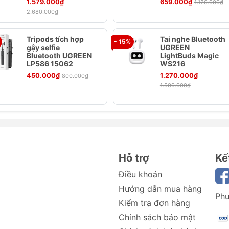
1.579.000₫
659.000₫
1.120.000₫
2.680.000₫
áng nhét tai vừa vặn, không gây khó chịu khi sử dụng lâu.
ều khiển trên dây, dễ dàng điều chỉnh âm lượng, phát/dừng
Tripods tích hợp
Tai nghe Bluetooth
- 15%
gậy selfie
UGREEN
m bảo độ bền và tuổi thọ sản phẩm.
Bluetooth UGREEN
LightBuds Magic
LP586 15062
WS216
450.000₫
1.270.000₫
800.000₫
1.500.000₫
Hỗ trợ
Kế
Điều khoản
Hướng dẫn mua hàng
Phư
Kiểm tra đơn hàng
Chính sách bảo mật