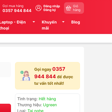
Gọi mua hàng
Đăng nhập
Giỏ
0357 944 844
Đăng ký
hàng
Laptop - Điện
Khuyến
Blog
thoại
mãi
0357
Gọi ngay
944 844
để được
tư vấn tốt nhất!
Tình trạng:
Hết hàng
Thương hiệu:
Ugreen
Loại:
Tai nghe