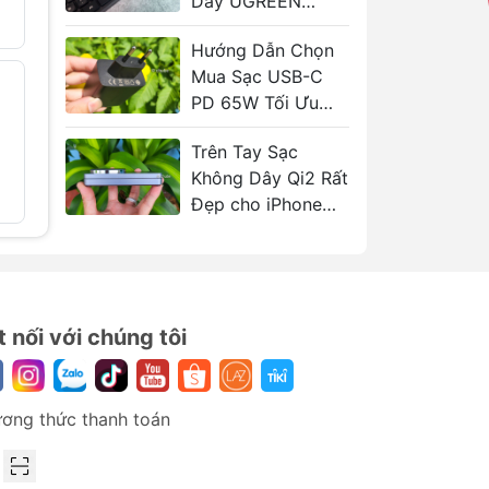
Dây UGREEN
4.179.000₫
5.589.00
KU004
7.100.000₫
9.500.000
Hướng Dẫn Chọn
Mua Sạc USB-C
Bộ sạc và chuyển
Pin ảo S
- 41%
- 41%
đổi SONY BP-U 2
PD 65W Tối Ưu
DF570R 
kênh Swit S-
xoay 270
Cho Laptop
3602U DC 12.7V,
1.689.00
Trên Tay Sạc
3.5Axl
2.880.000
Không Dây Qi2 Rất
3.109.000₫
5.280.000₫
Đẹp cho iPhone
UGREEN MagFlow
2in1
t nối với chúng tôi
ơng thức thanh toán