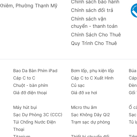
Chính sách bảo hành
 Khiêm, Phường Thạnh Mỹ
Chính sách đổi trả
Chính sách vận
chuyển - thanh toán
Chính Sách Cho Thuê
Quy Trình Cho Thuê
Bao Da Bàn Phím iPad
Bơm lốp, phụ kiện lốp
Búa
Cáp C to C
Cáp C to C Xuất Hình
Cáp
Chuột - bàn phím
Củ sạc
Đèn
Giá đỡ điện thoại
Giá đỡ xe hơi
Gối
Máy hút bụi
Micro thu âm
Ổ c
Sạc Dự Phòng 3C (CCC)
Sạc Không Dây Qi2
Sạc
Túi Chống Nước Điện
Trạm sạc dự phòng
Tủ l
Thoại
Titanium
Thiết bị chuyển đổi
Tiệ