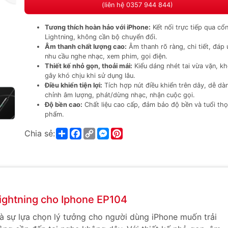
(liên hệ 0357 944 844)
Tương thích hoàn hảo với iPhone:
Kết nối trực tiếp qua cổ
Lightning, không cần bộ chuyển đổi.
Âm thanh chất lượng cao:
Âm thanh rõ ràng, chi tiết, đáp
nhu cầu nghe nhạc, xem phim, gọi điện.
Thiết kế nhỏ gọn, thoải mái:
Kiểu dáng nhét tai vừa vặn, k
gây khó chịu khi sử dụng lâu.
Điều khiển tiện lợi:
Tích hợp nút điều khiển trên dây, dễ dà
chỉnh âm lượng, phát/dừng nhạc, nhận cuộc gọi.
Độ bền cao:
Chất liệu cao cấp, đảm bảo độ bền và tuổi thọ
phẩm.
Share
Facebook
Copy
Messenger
Pinterest
Chia sẻ:
Link
Lightning cho Iphone EP104
là sự lựa chọn lý tưởng cho người dùng iPhone muốn trải