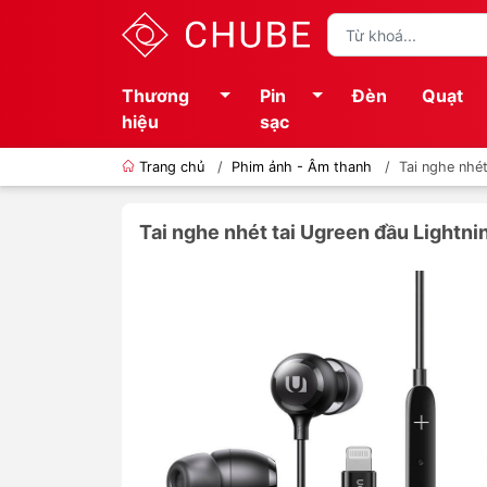
Thương
Pin
Đèn
Quạt
hiệu
sạc
Trang chủ
/
Phim ảnh - Âm thanh
/
Tai nghe nhé
Tai nghe nhét tai Ugreen đầu Lightn