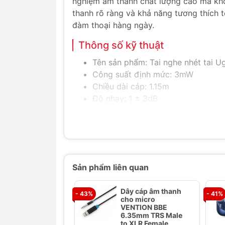
nghiệm âm thanh chất lượng cao mà khô
thanh rõ ràng và khả năng tương thích
đàm thoại hàng ngày.
Thông số kỹ thuật
Tên sản phẩm: Tai nghe nhét tai U
Công suất định mức: 3mW
Chiều dài cáp: 1.15m
Độ nhạy: 1 ± 3dB
Đường kính loa: 10mm
Trở kháng loa: 32Ω
Đáp ứng tần số: 20Hz-20000Hz
Hệ thống tương thích: iOS 10.0.2 tr
Màu sắc: Đen
Sản phẩm liên quan
Tính năng nổi bật
Dây cáp âm thanh
- 43%
- 41%
Tương thích hoàn hảo với iPhone:
cho micro
đổi.
VENTION BBE
6.35mm TRS Male
Âm thanh chất lượng cao:
Âm thanh
to XLR Female