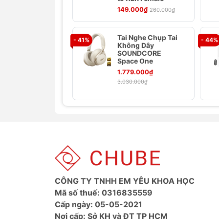
điện.
149.000₫
260.000₫
Thiết kế nhỏ gọn, thoải mái:
Kiểu d
Điều khiển tiện lợi:
Tích hợp nút đi
Tai Nghe Chụp Tai
- 41%
- 44%
nhạc, nhận cuộc gọi.
Không Dây
Độ bền cao:
SOUNDCORE
Chất liệu cao cấp, đả
Space One
Ảnh sản phẩm
1.779.000₫
3.030.000₫
CÔNG TY TNHH EM YÊU KHOA HỌC
Mã số thuế: 0316835559
Cấp ngày: 05-05-2021
Nơi cấp: Sở KH và ĐT TP HCM