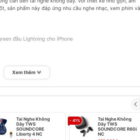
ng cần đến tai nghe không dây. Với thiết kế nhỏ gọn, âm
 tốt, sản phẩm này đáp ứng nhu cầu nghe nhạc, xem phim v
green đầu Lightning cho iPhone
Xem thêm
ở lên
Tai Nghe Không
Tai Nghe Không
- 41%
Kết nối trực tiếp qua cổng Lightning, không cần bộ chuyển
Dây TWS
Dây TWS
SOUNDCORE
SOUNDCORE R60i
Liberty 4 NC
NC
 rõ ràng, chi tiết, đáp ứng nhu cầu nghe nhạc, xem phim, 