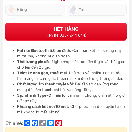
Hồng
Tím
HẾT HÀNG
(liên hệ 0357 944 844)
Kết nối Bluetooth 5.0 ổn định:
Đảm bảo kết nối không dây
mượt mà, không bị gián đoạn.
Thời lượng pin dài:
Nghe nhạc liên tục đến 5 giờ và thời gian
chờ lên đến 25 giờ.
Thiết kế nhỏ gọn, thoải mái:
Phù hợp với nhiều kích thước
tai, mang lại cảm giác thoải mái khi đeo trong thời gian dài.
Chất lượng âm thanh tuyệt vời:
Dải tần số đáp ứng rộng,
mang đến âm thanh chi tiết và sống động.
Sạc nhanh Type-C:
Tiện lợi và nhanh chóng, chỉ mất 1.5 giờ
để sạc đầy.
Khoảng cách kết nối 10 mét:
Cho phép bạn di chuyển tự do
mà không lo mất kết nối.
Share
Facebook
Copy
Messenger
Pinterest
Chia sẻ:
Link