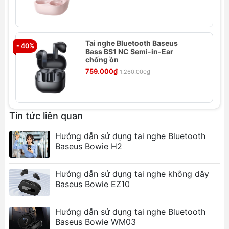
Tai nghe Bluetooth Baseus
Thông số kỹ thuật
- 40%
- 
Bass BS1 NC Semi-in-Ear
chống ồn
Thương hiệu: Baseus
759.000₫
1.260.000₫
Tên: Baseus True Wireless Earphones Bowie E3
Chất liệu: ABS+PC
Phiên bản Bluetooth: V5.0
Khoảng cách liên lạc: 10m
Tin tức liên quan
Thời gian chờ: 20~25 giờ
Hướng dẫn sử dụng tai nghe Bluetooth
Thời gian nghe: 5 giờ (70% âm lượng)
Baseus Bowie H2
Dung lượng pin: 330mAh/1.1221wh
Thời gian sạc: 1.5 giờ
Dải tần số đáp ứng: 20Hz-20KHz
Hướng dẫn sử dụng tai nghe không dây
Baseus Bowie EZ10
Giao diện sạc: Type C
Tính năng nổi bật
Hướng dẫn sử dụng tai nghe Bluetooth
Baseus Bowie WM03
Kết nối Bluetooth 5.0 ổn định:
Đảm bảo kết