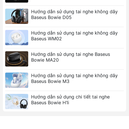
nối không dây mượt mà, không bị gián đoạn.
Thời lượng pin dài:
Nghe nhạc liên tục đến 5
Hướng dẫn sử dụng tai nghe không dây
Baseus Bowie D05
giờ và thời gian chờ lên đến 25 giờ.
Thiết kế nhỏ gọn, thoải mái:
Phù hợp với nhiều
kích thước tai, mang lại cảm giác thoải mái khi
Hướng dẫn sử dụng tai nghe không dây
đeo trong thời gian dài.
Baseus WM02
Chất lượng âm thanh tuyệt vời:
Dải tần số đáp
ứng rộng, mang đến âm thanh chi tiết và sống
Hướng dẫn sử dụng tai nghe Baseus
động.
Bowie MA20
Sạc nhanh Type-C:
Tiện lợi và nhanh chóng,
chỉ mất 1.5 giờ để sạc đầy.
Hướng dẫn sử dụng tai nghe không dây
Khoảng cách kết nối 10 mét:
Cho phép bạn di
Baseus Bowie M3
chuyển tự do mà không lo mất kết nối.
Hướng dẫn sử dụng chi tiết tai nghe
Ảnh sản phẩm
Baseus Bowie H1i