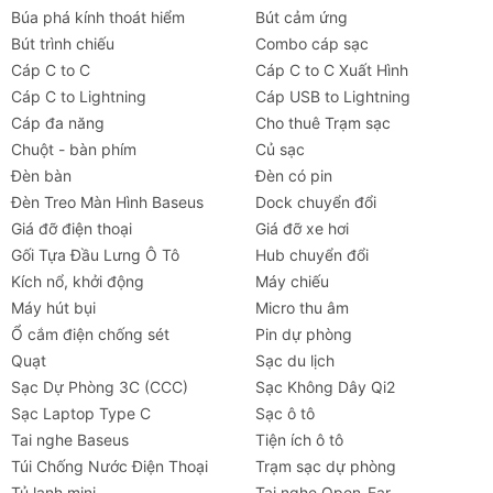
Búa phá kính thoát hiểm
Bút cảm ứng
Bút trình chiếu
Combo cáp sạc
Cáp C to C
Cáp C to C Xuất Hình
Cáp C to Lightning
Cáp USB to Lightning
Cáp đa năng
Cho thuê Trạm sạc
Chuột - bàn phím
Củ sạc
Đèn bàn
Đèn có pin
Đèn Treo Màn Hình Baseus
Dock chuyển đổi
Giá đỡ điện thoại
Giá đỡ xe hơi
Gối Tựa Đầu Lưng Ô Tô
Hub chuyển đổi
Kích nổ, khởi động
Máy chiếu
Máy hút bụi
Micro thu âm
Ổ cắm điện chống sét
Pin dự phòng
Quạt
Sạc du lịch
Sạc Dự Phòng 3C (CCC)
Sạc Không Dây Qi2
Sạc Laptop Type C
Sạc ô tô
Tai nghe Baseus
Tiện ích ô tô
Túi Chống Nước Điện Thoại
Trạm sạc dự phòng
Tủ lạnh mini
Tai nghe Open-Ear