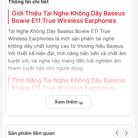
Thông tin chi tiết
Giới Thiệu Tai Nghe Không Dây Baseus
Bowie E11 True Wireless Earphones
Tai Nghe Không Dây Baseus Bowie E11 True
Wireless Earphones là một sản phẩm tai nghe
không dây chất lượng cao từ thương hiệu Baseus.
Với thiết kế hiện đại, tính năng tiên tiến và chất âm
tuyệt vời, tai nghe này mang đến trải nghiệm âm
thanh tuyệt hảo cho người dùng.
Tính Năng Tai Nghe Không Dây Baseus
Bowie E11 True Wireless Earphones
Kết Nối Bluetooth 5.3
Xem thêm
Baseus Bowie E11 được trang bị công nghệ kết
nối Bluetooth 5.3 tiên tiến và mới nhất. Điều
này giúp kết nối nhanh chóng và ổn định với
các thiết bị di động như điện thoại thông minh,
Sản phẩm liên quan