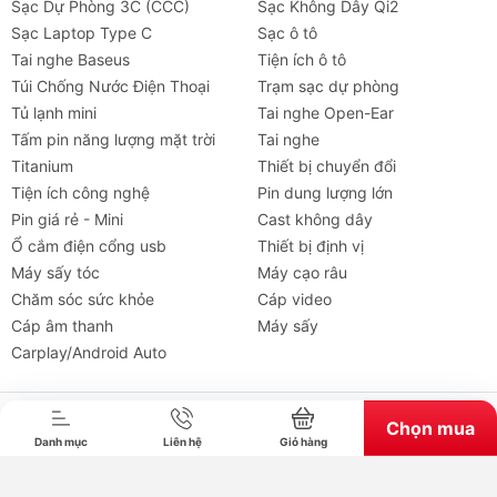
Sạc Dự Phòng 3C (CCC)
Sạc Không Dây Qi2
Sạc Laptop Type C
Sạc ô tô
Tai nghe Baseus
Tiện ích ô tô
Túi Chống Nước Điện Thoại
Trạm sạc dự phòng
Tủ lạnh mini
Tai nghe Open-Ear
Tấm pin năng lượng mặt trời
Tai nghe
Titanium
Thiết bị chuyển đổi
Tiện ích công nghệ
Pin dung lượng lớn
Pin giá rẻ - Mini
Cast không dây
Ổ cắm điện cổng usb
Thiết bị định vị
Máy sấy tóc
Máy cạo râu
Chăm sóc sức khỏe
Cáp video
Tai nghe
Máy chiếu
Cho thuê
Xe
Tiện íc
Cáp âm thanh
Máy sấy
Carplay/Android Auto
Bản quyền thuộc về chube.vn. Cung cấp bởi Sapo.
Chọn mua
Danh mục
Liên hệ
Giỏ hàng