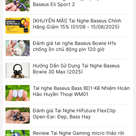
giúp bạn tận hưởng âm nhạc suốt cả ngày.
Baseus Eli Sport 2
Hộp sạc đi kèm cũng giúp bạn sạc nhanh tai
nghe khi cần thiết.
[KHUYẾN MÃI] Tai Nghe Baseus Chính
Hãng Giảm 15% (01/08 - 15/08/2025)
Kiểu Dáng Hiện Đại
Thiết kế của Baseus Bowie E11 thể hiện sự hiện
Đánh giá tai nghe Baseus Bowie H1s
đại và tinh tế, phù hợp với mọi phong cách
chống ồn chủ động pin 120 giờ
thời trang và cá nhân của người sử dụng. Tai
nghe nhỏ gọn, dễ dàng mang theo và sử dụng
Hướng Dẫn Sử Dụng Tai Nghe Baseus
mọi lúc mọi nơi.
Bowie 30 Max (2025)
Chức Năng Điều Khiển Linh Hoạt
Tai nghe Baseus Bass BD1-Kế Nhiệm Hoàn
Hảo Huyền Thoại WM01
Tai nghe được trang bị các nút điều khiển
thông minh, giúp bạn dễ dàng điều chỉnh âm
lượng, chuyển bài và thậm chí là thực hiện
Đánh giá Tai Nghe HiFuture FlexClip
cuộc gọi một cách thuận tiện và nhanh chóng.
Open-Ear: Đẹp, Bass Hay
Các nút cảm ứng nhạy bén trên tai nghe giúp
thao tác dễ dàng mà không cần phải lấy điện
Review Tai Nghe Gaming micro tháo rời