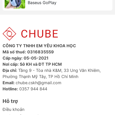
thoại ra.
Baseus GoPlay
Thông số kỹ thuật
Thương hiệu: Baseus
Model: Tai nghe không dây Baseus Bowie E11
Chất liệu: ABS + PC
Màu sắc: Trắng, Tím, Hồng, Đen
Phiên bản Bluetooth: V5.3
CÔNG TY TNHH EM YÊU KHOA HỌC
Khoảng cách liên lạc: 10m
Mã số thuế: 0316835559
Thời gian chơi nhạc: Khoảng 7,5 giờ (âm lượng
Cấp ngày: 05-05-2021
ở mức 70%)
Nơi cấp: Sở KH và ĐT TP HCM
Thời gian chơi với hộp sạc: Khoảng 30 giờ
Địa chỉ:
Tầng 9 - Tòa nhà K&M, 33 Ung Văn Khiêm,
Giao diện sạc: Type-C
Phường Thạnh Mỹ Tây, TP Hồ Chí Minh
Thời gian sạc: Khoảng 1,5 giờ
Email:
chube.cskh@gmail.com
Dung lượng pin: 40mAh/0,148Wh (tai nghe),
Hotline:
0357 944 844
400mAh/1,48Wh (hộp sạc)
Hỗ trợ
Đầu vào định mức tai nghe: DC5V=80mA
Đu vào định mức của hộp sạc: DC5V=420mA
Điều khoản
Dòng điện tiêu thụ định mức của tai nghe: