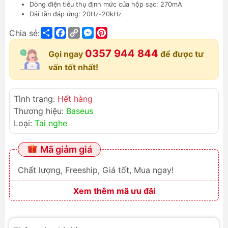
Dòng điện tiêu thụ định mức của hộp sạc: 270mA
Dải tần đáp ứng: 20Hz-20kHz
Share
Facebook
Copy
Messenger
Pinterest
Chia sẻ:
Link
0357 944 844
Gọi ngay
để được tư
vấn tốt nhất!
Tình trạng:
Hết hàng
Thương hiệu:
Baseus
Loại:
Tai nghe
Mã giảm giá
Chất lượng, Freeship, Giá tốt, Mua ngay!
Xem thêm mã ưu đãi