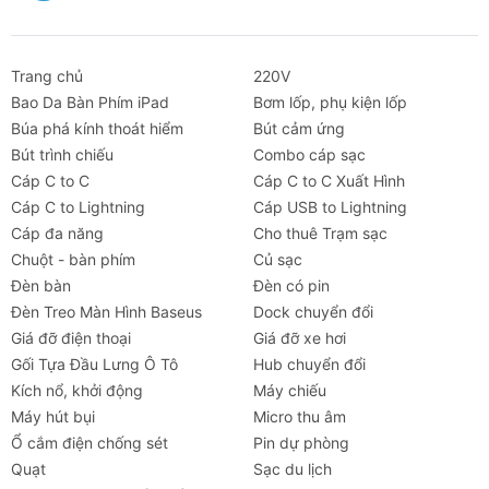
Trang chủ
220V
Bao Da Bàn Phím iPad
Bơm lốp, phụ kiện lốp
Búa phá kính thoát hiểm
Bút cảm ứng
Bút trình chiếu
Combo cáp sạc
Cáp C to C
Cáp C to C Xuất Hình
Cáp C to Lightning
Cáp USB to Lightning
Cáp đa năng
Cho thuê Trạm sạc
Chuột - bàn phím
Củ sạc
Đèn bàn
Đèn có pin
Đèn Treo Màn Hình Baseus
Dock chuyển đổi
Giá đỡ điện thoại
Giá đỡ xe hơi
Gối Tựa Đầu Lưng Ô Tô
Hub chuyển đổi
Kích nổ, khởi động
Máy chiếu
Máy hút bụi
Micro thu âm
Ổ cắm điện chống sét
Pin dự phòng
Quạt
Sạc du lịch