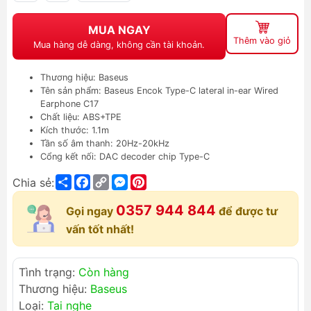
MUA NGAY
Thêm vào giỏ
Mua hàng dễ dàng, không cần tài khoản.
Thương hiệu: Baseus
Tên sản phẩm: Baseus Encok Type-C lateral in-ear Wired
Earphone C17
Chất liệu: ABS+TPE
Kích thước: 1.1m
Tần số âm thanh: 20Hz-20kHz
Cổng kết nối: DAC decoder chip Type-C
Share
Facebook
Copy
Messenger
Pinterest
Chia sẻ:
Link
0357 944 844
Gọi ngay
để được tư
vấn tốt nhất!
Tình trạng:
Còn hàng
Thương hiệu:
Baseus
Loại:
Tai nghe