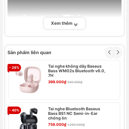
Xem thêm
Thông số kỹ thuật
Thương hiệu: Baseus
Sản phẩm liên quan
Tên sản phẩm: Baseus Encok Type-C lateral
in-ear Wired Earphone C17
Tai nghe không dây Baseus
Chất liệu: ABS+TPE
- 26%
- 
Bass WM02s Bluetooth v6.0,
Kích thước: 1.1m
7H
Tần số âm thanh: 20Hz-20kHz
399.000₫
540.000₫
Cổng kết nối: DAC decoder chip Type-C
Tai nghe Bluetooth Baseus
- 40%
- 
Bass BS1 NC Semi-in-Ear
chống ồn
759.000₫
1.260.000₫