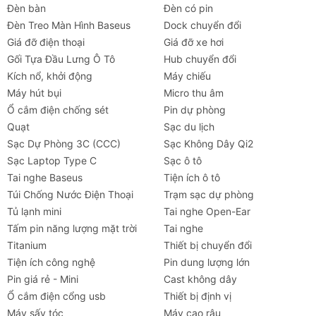
Đèn bàn
Đèn có pin
Đèn Treo Màn Hình Baseus
Dock chuyển đổi
Giá đỡ điện thoại
Giá đỡ xe hơi
Gối Tựa Đầu Lưng Ô Tô
Hub chuyển đổi
Kích nổ, khởi động
Máy chiếu
Máy hút bụi
Micro thu âm
Ổ cắm điện chống sét
Pin dự phòng
Quạt
Sạc du lịch
Sạc Dự Phòng 3C (CCC)
Sạc Không Dây Qi2
Sạc Laptop Type C
Sạc ô tô
Tai nghe Baseus
Tiện ích ô tô
Túi Chống Nước Điện Thoại
Trạm sạc dự phòng
Tủ lạnh mini
Tai nghe Open-Ear
Tấm pin năng lượng mặt trời
Tai nghe
Titanium
Thiết bị chuyển đổi
Tiện ích công nghệ
Pin dung lượng lớn
Pin giá rẻ - Mini
Cast không dây
Ổ cắm điện cổng usb
Thiết bị định vị
Máy sấy tóc
Máy cạo râu