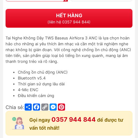
HẾT HÀNG
(liên hệ 0357 944 844)
Tai Nghe Không Dây TWS Baseus AirNora 3 ANC là lựa chọn hoàn
hảo cho những ai yêu thích âm nhạc và cần một trải nghiệm nghe
nhạc không bị gián đoạn. Với công nghệ chống ồn chủ động (ANC)
tiên tiến, sản phẩm giúp loại bỏ tiếng ồn xung quanh, mang lại âm
thanh trong trẻo và rõ ràng.
Chống ồn chủ động (ANC)
Bluetooth v5.4
Thời gian sử dụng lâu dài
4-Mic ENC
Điều khiển cảm ứng
Share
Facebook
Copy
Messenger
Pinterest
Chia sẻ:
Link
0357 944 844
Gọi ngay
để được tư
vấn tốt nhất!