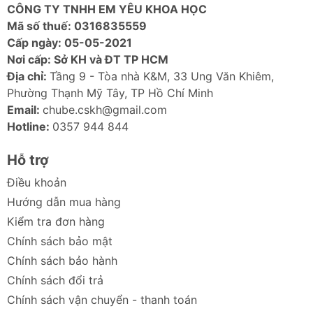
CÔNG TY TNHH EM YÊU KHOA HỌC
Thiết kế thoải mái
: Phù hợp với nhiều hình
Mã số thuế: 0316835559
dáng tai, mang lại sự thoải mái khi đeo trong
Cấp ngày: 05-05-2021
thời gian dài.
Nơi cấp: Sở KH và ĐT TP HCM
Âm thanh chất lượng cao
: Driver động 10mm
Địa chỉ:
Tầng 9 - Tòa nhà K&M, 33 Ung Văn Khiêm,
cho âm thanh chi tiết và sống động.
Phường Thạnh Mỹ Tây, TP Hồ Chí Minh
Ảnh sản phẩm Tai Nghe Không Dây TWS
Email:
chube.cskh@gmail.com
Baseus AirNora 3 ANC
Hotline:
0357 944 844
Hỗ trợ
Điều khoản
Hướng dẫn mua hàng
Kiểm tra đơn hàng
Chính sách bảo mật
Chính sách bảo hành
Chính sách đổi trả
Chính sách vận chuyển - thanh toán