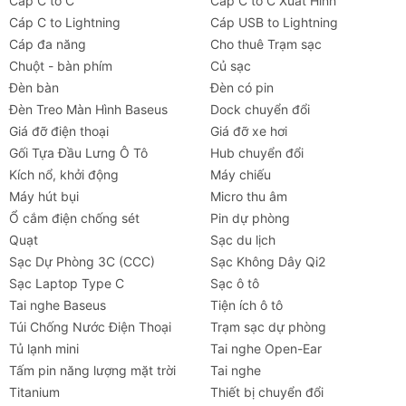
Cáp C to C
Cáp C to C Xuất Hình
Cáp C to Lightning
Cáp USB to Lightning
Cáp đa năng
Cho thuê Trạm sạc
Chuột - bàn phím
Củ sạc
Đèn bàn
Đèn có pin
Đèn Treo Màn Hình Baseus
Dock chuyển đổi
Giá đỡ điện thoại
Giá đỡ xe hơi
Gối Tựa Đầu Lưng Ô Tô
Hub chuyển đổi
Kích nổ, khởi động
Máy chiếu
Máy hút bụi
Micro thu âm
Ổ cắm điện chống sét
Pin dự phòng
Quạt
Sạc du lịch
Sạc Dự Phòng 3C (CCC)
Sạc Không Dây Qi2
Sạc Laptop Type C
Sạc ô tô
Tai nghe Baseus
Tiện ích ô tô
Túi Chống Nước Điện Thoại
Trạm sạc dự phòng
Tủ lạnh mini
Tai nghe Open-Ear
Tấm pin năng lượng mặt trời
Tai nghe
Titanium
Thiết bị chuyển đổi