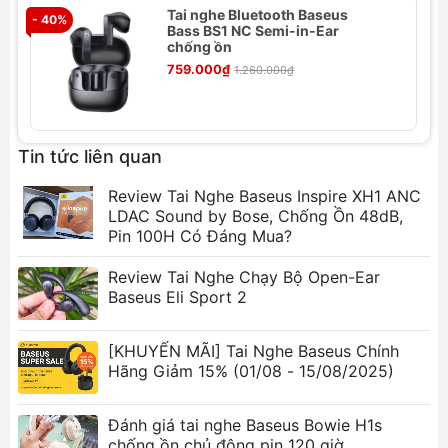
Tai nghe Bluetooth Baseus
- 40%
- 
Bass BS1 NC Semi-in-Ear
chống ồn
759.000₫
1.260.000₫
Thông số kỹ thuật Tai Nghe Không Dây
Tin tức liên quan
TWS Baseus AirNora 3 ANC
Review Tai Nghe Baseus Inspire XH1 ANC
Tên sản phẩm
: Tai nghe không dây Baseus
LDAC Sound by Bose, Chống Ồn 48dB,
AirNora 3 ANC
Pin 100H Có Đáng Mua?
Mã sản phẩm
: Baseus AirNora 3
Chất liệu
: ABS + PC
Review Tai Nghe Chạy Bộ Open-Ear
Phiên bản Bluetooth
: 5.4
Baseus Eli Sport 2
Khoảng cách giao tiếp
: 10 mét
Thiết kế âm thanh
: Driver động 10mm
[KHUYẾN MÃI] Tai Nghe Baseus Chính
Thời gian phát nhạc
: Khoảng 6 giờ (ở âm
Hãng Giảm 15% (01/08 - 15/08/2025)
lượng 50%)
Thời gian phát nhạc với hộp sạc
: Khoảng 30
Đánh giá tai nghe Baseus Bowie H1s
giờ (ở âm lượng 50%)
chống ồn chủ động pin 120 giờ