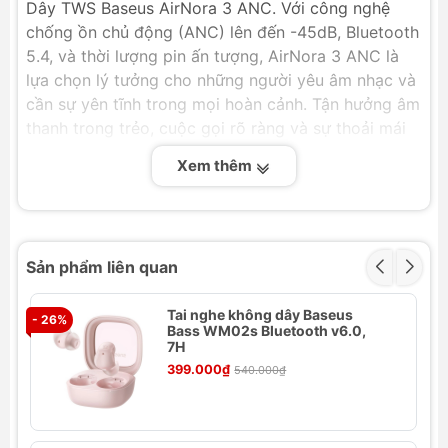
Dây TWS Baseus AirNora 3 ANC. Với công nghệ
chống ồn chủ động (ANC) lên đến -45dB, Bluetooth
5.4, và thời lượng pin ấn tượng, AirNora 3 ANC là
lựa chọn lý tưởng cho những người yêu âm nhạc và
cần sự yên tĩnh trong mọi hoàn cảnh. Tận hưởng âm
thanh trong trẻo, cuộc gọi rõ ràng và sự thoải mái
tuyệt vời với tai nghe Baseus AirNora 3 ANC.
Xem thêm
Video giới thiệu Tai Nghe Không Dây
TWS Baseus AirNora 3 ANC
Sản phẩm liên quan
Tai nghe không dây Baseus
- 26%
- 
Bass WM02s Bluetooth v6.0,
7H
399.000₫
540.000₫