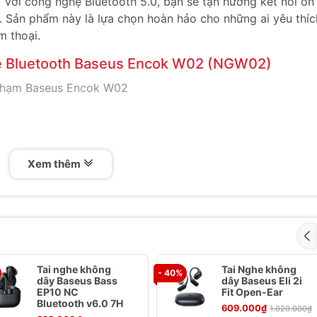
. Với công nghệ Bluetooth 5.0, bạn sẽ tận hưởng kết nối ổn
 Sản phẩm này là lựa chọn hoàn hảo cho những ai yêu thíc
m thoại.
he Bluetooth Baseus Encok W02 (NGW02)
 chạm Baseus Encok W02
Xem thêm
ng)
Tai nghe không
Tai Nghe không
không dây
- 40%
dây Baseus Bass
dây Baseus Eli 2i
EP10 NC
Fit Open-Ear
Bluetooth v6.0 7H
609.000₫
1.020.000₫