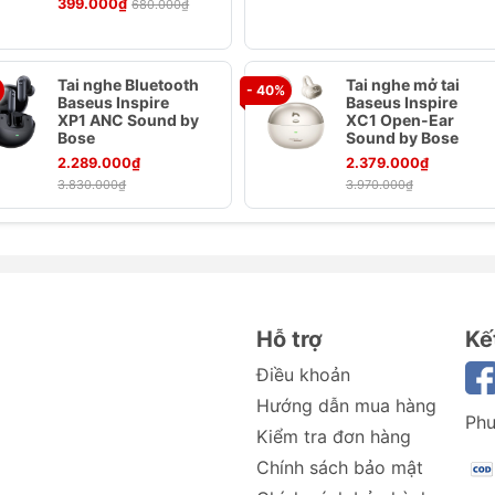
he Bluetooth Baseus Encok W02 (NGW02)
399.000₫
680.000₫
 hưởng kết nối không dây mạnh mẽ và ổn định, giảm thiểu
Tai nghe Bluetooth
Tai nghe mở tai
- 40%
 dàng điều khiển nhạc, cuộc gọi chỉ với một chạm nhẹ.
Baseus Inspire
Baseus Inspire
 liên tục đến 5 giờ và thời gian chờ lên đến 120 giờ.
XP1 ANC Sound by
XC1 Open-Ear
Bose
Sound by Bose
cone mang lại sự thoải mái và độ bền cao.
2.289.000₫
2.379.000₫
số đáp ứng rộng, mang đến âm thanh chi tiết và sống động
3.830.000₫
3.970.000₫
ng mang theo bên mình mọi lúc mọi nơi.
ooth Baseus Encok W02 (NGW02)
Hỗ trợ
Kế
Điều khoản
Hướng dẫn mua hàng
Phư
Kiểm tra đơn hàng
Chính sách bảo mật