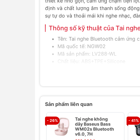
thiết kế nhỏ gọn, cảm ứng chạm tiện lợi
định và chất lượng âm thanh sống động.
sự tự do và thoải mái khi nghe nhạc, đà
Thông số kỹ thuật của Tai ng
Tên: Tai nghe Bluetooth cảm ứng
Mã quốc tế: NGW02
Mã sản phẩm: LV288-WL
Chất liệu: ABS+TPE+Silicone
Phiên bản Bluetooth: V5.0
Khoảng cách liên lạc: 10m
Thời gian chờ: 120 giờ
Thời gian nghe: 5 giờ (70% âm lượ
Thời gian sạc: 1.5 giờ
Sản phẩm liên quan
Dải tần số đáp ứng: 20Hz-20KHz
Giao diện sạc: Micro USB
Tai nghe không
- 26%
Thích hợp cho tất cả các thiết bị 
- 41%
dây Baseus Bass
Bảo hành: 3 tháng
WM02s Bluetooth
v6.0, 7H