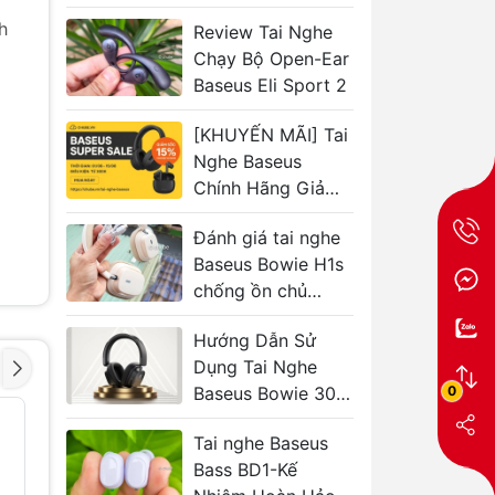
by Bose, Chống
h
Review Tai Nghe
Ồn 48dB, Pin 100H
Chạy Bộ Open-Ear
Có Đáng Mua?
Baseus Eli Sport 2
[KHUYẾN MÃI] Tai
Nghe Baseus
Chính Hãng Giảm
15% (01/08 -
Đánh giá tai nghe
15/08/2025)
Baseus Bowie H1s
chống ồn chủ
động pin 120 giờ
Hướng Dẫn Sử
Dụng Tai Nghe
0
Baseus Bowie 30
Max (2025)
Tai Nghe Thể Thao
Tai nghe 
- 41%
- 40%
Baseus Eli Fit
Baseus I
Tai nghe Baseus
Open-Ear
XH1 ANC
Bass BD1-Kế
Sound b
689.000₫
1.160.000₫