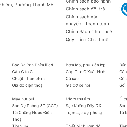
Chính sách bảo hành
 Khiêm, Phường Thạnh Mỹ
Chính sách đổi trả
Chính sách vận
chuyển - thanh toán
Chính Sách Cho Thuê
Quy Trình Cho Thuê
Bao Da Bàn Phím iPad
Bơm lốp, phụ kiện lốp
Búa
Cáp C to C
Cáp C to C Xuất Hình
Cáp
Chuột - bàn phím
Củ sạc
Đèn
Giá đỡ điện thoại
Giá đỡ xe hơi
Gối
Máy hút bụi
Micro thu âm
Ổ c
Sạc Dự Phòng 3C (CCC)
Sạc Không Dây Qi2
Sạc
Túi Chống Nước Điện
Trạm sạc dự phòng
Tủ l
Thoại
Titanium
Thiết bị chuyển đổi
Tiệ