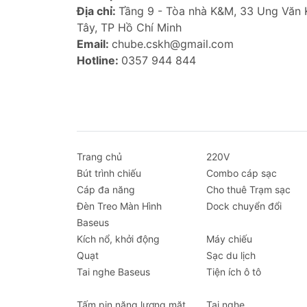
Địa chỉ:
Tầng 9 - Tòa nhà K&M, 33 Ung Văn
Tây, TP Hồ Chí Minh
Email:
chube.cskh@gmail.com
Hotline:
0357 944 844
Trang chủ
220V
Bút trình chiếu
Combo cáp sạc
Cáp đa năng
Cho thuê Trạm sạc
Đèn Treo Màn Hình
Dock chuyển đổi
Baseus
Kích nổ, khởi động
Máy chiếu
Quạt
Sạc du lịch
Tai nghe Baseus
Tiện ích ô tô
Tấm pin năng lượng mặt
Tai nghe