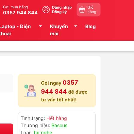
Gọi mua hàng
Đăng nhập
Giỏ
0357 944 844
Đăng ký
hàng
Laptop - Điện
Khuyến
Blog
thoại
mãi
0357
Gọi ngay
944 844
để được
tư vấn tốt nhất!
Tình trạng:
Hết hàng
Thương hiệu:
Baseus
Loại:
Tai nghe