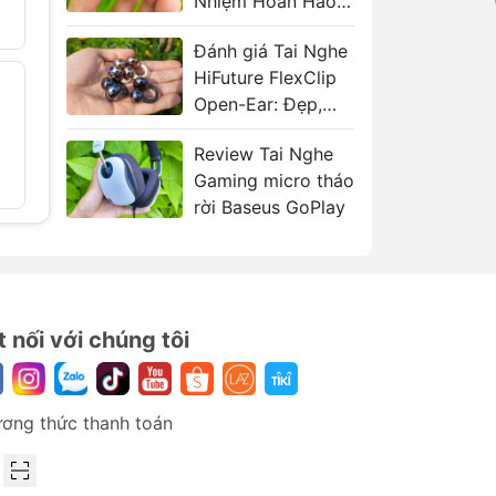
Nhiệm Hoàn Hảo
2.699.00
Huyền Thoại
4.500.000
 độ
Đánh giá Tai Nghe
WM01
HiFuture FlexClip
Tai Nghe
Tai Nghe
- 40%
- 39%
Bluetooth TWS
Open-Ear: Đẹp,
Không D
Baseus Eli Sport 2
Bass BH
Bass Hay
969.000₫
569.000
1.620.000₫
Review Tai Nghe
.
Gaming micro tháo
rời Baseus GoPlay
t nối với chúng tôi
ơng thức thanh toán