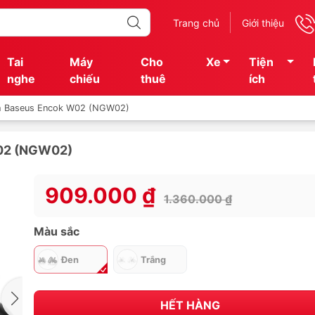
Trang chủ
Giới thiệu
Tai
Máy
Cho
Xe
Tiện
nghe
chiếu
thuê
ích
th Baseus Encok W02 (NGW02)
W02 (NGW02)
909.000 ₫
1.360.000 ₫
Màu sắc
Đen
Trắng
HẾT HÀNG