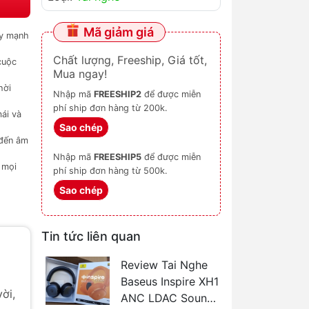
Mã giảm giá
ây mạnh
Chất lượng, Freeship, Giá tốt,
cuộc
Mua ngay!
hời
Nhập mã
FREESHIP2
để được miễn
phí ship đơn hàng từ 200k.
ái và
Sao chép
 đến âm
Nhập mã
FREESHIP5
để được miễn
 mọi
phí ship đơn hàng từ 500k.
Sao chép
Tin tức liên quan
Review Tai Nghe
Baseus Inspire XH1
ời,
ANC LDAC Sound