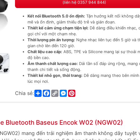
(liên hệ 0357 944 844)
Kết nối Bluetooth 5.0 ổn định:
Tận hưởng kết nối không d
mẽ và ổn định, giảm thiểu độ trễ và gián đoạn.
Thiết kế cảm ứng chạm tiện lợi:
Dễ dàng điều khiển nhạc, 
gọi chỉ với một chạm nhẹ.
Thời lượng pin ấn tượng:
Nghe nhạc liên tục đến 5 giờ và t
gian chờ lên đến 120 giờ.
Chất liệu cao cấp:
ABS, TPE và Silicone mang lại sự thoải m
độ bền cao.
Âm thanh chất lượng cao:
Dải tần số đáp ứng rộng, mang
thanh chi tiết và sống động.
Thiết kế nhỏ gọn, thời trang:
Dễ dàng mang theo bên mình
lúc mọi nơi.
Share
Facebook
Copy
Messenger
Pinterest
Chia sẻ:
Link
nghe Bluetooth Baseus Encok W02 (NGW02)
(NGW02) mang đến trải nghiệm âm thanh không dây tuyệt v