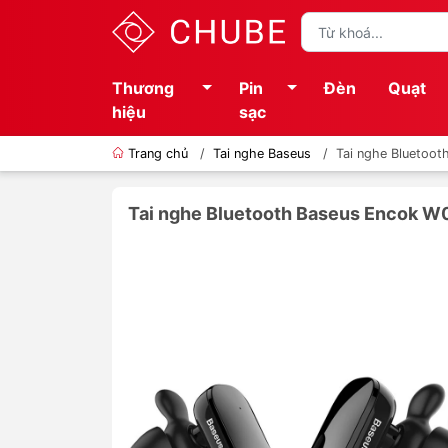
Thương
Pin
Đèn
Quạt
hiệu
sạc
Trang chủ
/
Tai nghe Baseus
/
Tai nghe Bluetoo
Tai nghe Bluetooth Baseus Encok 