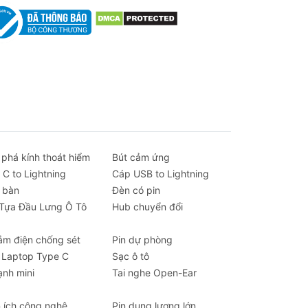
 phá kính thoát hiểm
Bút cảm ứng
 C to Lightning
Cáp USB to Lightning
 bàn
Đèn có pin
 Tựa Đầu Lưng Ô Tô
Hub chuyển đổi
ắm điện chống sét
Pin dự phòng
 Laptop Type C
Sạc ô tô
ạnh mini
Tai nghe Open-Ear
n ích công nghệ
Pin dung lượng lớn