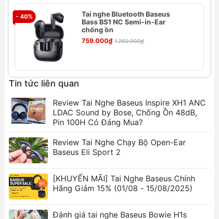
Tai nghe Bluetooth Baseus
- 40%
- 
Bass BS1 NC Semi-in-Ear
chống ồn
759.000₫
1.260.000₫
Thông số kỹ thuật của Tai nghe
Bluetooth Baseus W11
Thương hiệu: BASEUS
Tin tức liên quan
Tên sản phẩm: Baseus Wireless W11
Review Tai Nghe Baseus Inspire XH1 ANC
Kết nối: Type-C
LDAC Sound by Bose, Chống Ồn 48dB,
Số hiệu / số: W11
Pin 100H Có Đáng Mua?
Vật liệu chèn tai nghe: Khác
Phiên bản Bluetooth: 5.0
Review Tai Nghe Chạy Bộ Open-Ear
Bán kính: 10mm
Baseus Eli Sport 2
Dải tần số đáp ứng: 20 - 20000Hz
[KHUYẾN MÃI] Tai Nghe Baseus Chính
Tính năng nổi bật của Tai nghe
Hãng Giảm 15% (01/08 - 15/08/2025)
Bluetooth Baseus W11
Kết nối Bluetooth 5.0:
Đảm bảo kết nối ổn
Đánh giá tai nghe Baseus Bowie H1s