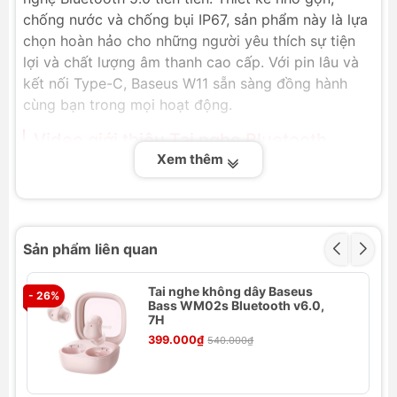
chống nước và chống bụi IP67, sản phẩm này là lựa
chọn hoàn hảo cho những người yêu thích sự tiện
lợi và chất lượng âm thanh cao cấp. Với pin lâu và
kết nối Type-C, Baseus W11 sẵn sàng đồng hành
cùng bạn trong mọi hoạt động.
Video giới thiệu Tai nghe Bluetooth
Baseus W11
Xem thêm
Sản phẩm liên quan
Tai nghe không dây Baseus
- 26%
- 
Bass WM02s Bluetooth v6.0,
7H
399.000₫
540.000₫