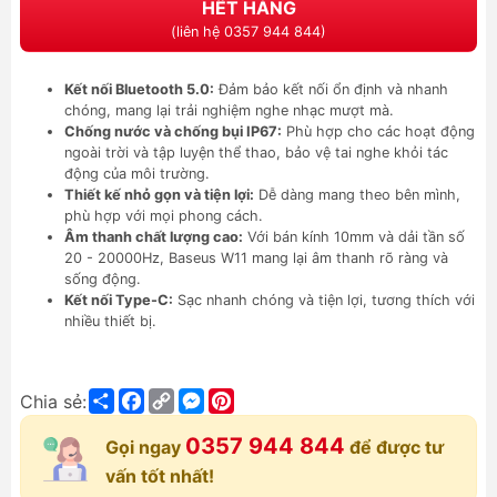
HẾT HÀNG
(liên hệ 0357 944 844)
Kết nối Bluetooth 5.0:
Đảm bảo kết nối ổn định và nhanh
chóng, mang lại trải nghiệm nghe nhạc mượt mà.
Chống nước và chống bụi IP67:
Phù hợp cho các hoạt động
ngoài trời và tập luyện thể thao, bảo vệ tai nghe khỏi tác
động của môi trường.
Thiết kế nhỏ gọn và tiện lợi:
Dễ dàng mang theo bên mình,
phù hợp với mọi phong cách.
Âm thanh chất lượng cao:
Với bán kính 10mm và dải tần số
20 - 20000Hz, Baseus W11 mang lại âm thanh rõ ràng và
sống động.
Kết nối Type-C:
Sạc nhanh chóng và tiện lợi, tương thích với
nhiều thiết bị.
Share
Facebook
Copy
Messenger
Pinterest
Chia sẻ:
Link
0357 944 844
Gọi ngay
để được tư
vấn tốt nhất!