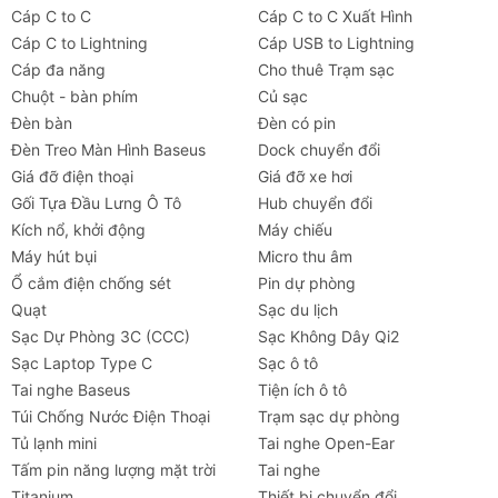
Cáp C to C
Cáp C to C Xuất Hình
Cáp C to Lightning
Cáp USB to Lightning
Cáp đa năng
Cho thuê Trạm sạc
Chuột - bàn phím
Củ sạc
Đèn bàn
Đèn có pin
Đèn Treo Màn Hình Baseus
Dock chuyển đổi
Giá đỡ điện thoại
Giá đỡ xe hơi
Gối Tựa Đầu Lưng Ô Tô
Hub chuyển đổi
Kích nổ, khởi động
Máy chiếu
Máy hút bụi
Micro thu âm
Ổ cắm điện chống sét
Pin dự phòng
Quạt
Sạc du lịch
Sạc Dự Phòng 3C (CCC)
Sạc Không Dây Qi2
Sạc Laptop Type C
Sạc ô tô
Tai nghe Baseus
Tiện ích ô tô
Túi Chống Nước Điện Thoại
Trạm sạc dự phòng
Tủ lạnh mini
Tai nghe Open-Ear
Tấm pin năng lượng mặt trời
Tai nghe
Titanium
Thiết bị chuyển đổi