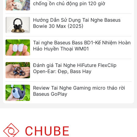
định và nhanh chóng, mang lại trải nghiệm
chống ồn chủ động pin 120 giờ
nghe nhạc mượt mà.
Chống nước và chống bụi IP67:
Phù hợp cho
Hướng Dẫn Sử Dụng Tai Nghe Baseus
các hoạt động ngoài trời và tập luyện thể
Bowie 30 Max (2025)
thao, bảo vệ tai nghe khỏi tác động của môi
trường.
Tai nghe Baseus Bass BD1-Kế Nhiệm Hoàn
Thiết kế nhỏ gọn và tiện lợi:
Dễ dàng mang
Hảo Huyền Thoại WM01
theo bên mình, phù hợp với mọi phong cách.
Âm thanh chất lượng cao:
Với bán kính 10mm
Đánh giá Tai Nghe HiFuture FlexClip
và dải tần số 20 - 20000Hz, Baseus W11 mang
Open-Ear: Đẹp, Bass Hay
lại âm thanh rõ ràng và sống động.
Kết nối Type-C:
Sạc nhanh chóng và tiện lợi,
Review Tai Nghe Gaming micro tháo rời
tương thích với nhiều thiết bị.
Baseus GoPlay
Ảnh sản phẩm Tai nghe Bluetooth
Baseus W11