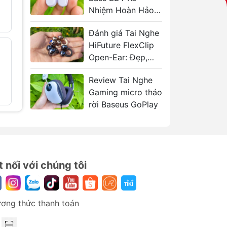
689.000₫
1.160.000₫
Nhiệm Hoàn Hảo
2.699.00
Huyền Thoại
4.500.000
Đánh giá Tai Nghe
WM01
HiFuture FlexClip
Tai Nghe
Tai Nghe
- 40%
- 39%
Bluetooth TWS
Open-Ear: Đẹp,
Không D
Baseus Eli Sport 2
Bass BH
Bass Hay
969.000₫
569.000
1.620.000₫
Review Tai Nghe
Gaming micro tháo
rời Baseus GoPlay
t nối với chúng tôi
ơng thức thanh toán