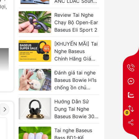
ANC LDAC Sound
ợi,
by Bose, Chống
Review Tai Nghe
Ồn 48dB, Pin 100H
Chạy Bộ Open-Ear
Có Đáng Mua?
Baseus Eli Sport 2
[KHUYẾN MÃI] Tai
Nghe Baseus
Chính Hãng Giảm
15% (01/08 -
Đánh giá tai nghe
15/08/2025)
Baseus Bowie H1s
chống ồn chủ
động pin 120 giờ
Hướng Dẫn Sử
Dụng Tai Nghe
0
Baseus Bowie 30
Max (2025)
Tai Nghe Thể Thao
Tai nghe 
- 41%
- 40%
Baseus Eli Fit
Baseus I
Tai nghe Baseus
Open-Ear
XH1 ANC
Bass BD1-Kế
Sound b