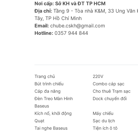
Thời gian nghe nhạc: 6 giờ (70% â
Nơi cấp: Sở KH và ĐT TP HCM
Dung lượng pin: 40mAh/3.7V
Địa chỉ:
Tầng 9 - Tòa nhà K&M, 33 Ung Văn
Thời gian sạc: 1.5 giờ
Tây, TP Hồ Chí Minh
Tần số đáp ứng: 20Hz-20KHz
Email:
chube.cskh@gmail.com
Giao diện sạc: USB
Hotline:
0357 944 844
Tương thích: Tất cả các thiết bị có
Tính năng nổi bật Tai nghe Bl
Thiết kế nhỏ gọn, hiện đại:
Tai ngh
Dock sạc từ tính tiện lợi:
Sạc nhanh
Trang chủ
đầu chuyển USB sang Type-C.
220V
Bút trình chiếu
Kết nối Bluetooth 5.0 ổn định:
Combo cáp sạc
Tiết
Cáp đa năng
đàm thoại rõ ràng.
Cho thuê Trạm sạc
Đèn Treo Màn Hình
Thời lượng pin ấn tượng:
Dock chuyển đổi
6 giờ ngh
Baseus
Nút điều khiển đa chức năng:
Nhận
Kích nổ, khởi động
ảo chỉ với một nút bấm.
Máy chiếu
Quạt
Micro chống ồn hiệu quả:
Sạc du lịch
Đảm bảo 
Tai nghe Baseus
Đèn LED hiển thị trạng thái:
Tiện ích ô tô
Hiệu ứ