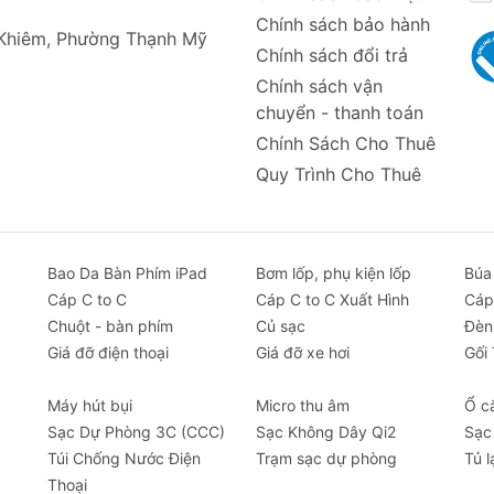
m lượng)
Chính sách bảo hành
 Khiêm, Phường Thạnh Mỹ
Chính sách đổi trả
Chính sách vận
chuyển - thanh toán
 kết nối Bluetooth
Chính Sách Cho Thuê
Quy Trình Cho Thuê
uetooth Baseus Encok A05
e siêu nhỏ gọn, lịch lãm, phù hợp với phong cách doanh nh
 chóng, dễ dàng, chống bụi bẩn và mồ hôi. Dock sạc đi k
Bao Da Bàn Phím iPad
Bơm lốp, phụ kiện lốp
Búa
 kiệm pin, giảm nhiễu, trễ, và chống ồn tốt, cho chất lượng
Cáp C to C
Cáp C to C Xuất Hình
Cáp
Chuột - bàn phím
Củ sạc
Đèn
e nhạc liên tục, 350 giờ chờ, sạc đầy chỉ trong 1.5 giờ.
Giá đỡ điện thoại
Giá đỡ xe hơi
Gối
/từ chối cuộc gọi, tạm dừng/phát nhạc, chuyển bài, gọi trợ
Máy hút bụi
Micro thu âm
Ổ c
chất lượng cuộc gọi trong nhiều môi trường khác nhau.
Sạc Dự Phòng 3C (CCC)
Sạc Không Dây Qi2
Sạc
ng ánh sáng đẹp mắt, dễ dàng theo dõi trạng thái tai nghe
Túi Chống Nước Điện
Trạm sạc dự phòng
Tủ l
Thoại