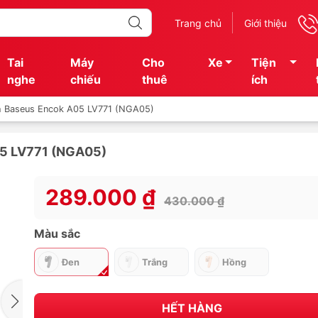
Trang chủ
Giới thiệu
Tai
Máy
Cho
Xe
Tiện
nghe
chiếu
thuê
ích
th Baseus Encok A05 LV771 (NGA05)
05 LV771 (NGA05)
289.000 ₫
430.000 ₫
Màu sắc
Đen
Trắng
Hồng
HẾT HÀNG