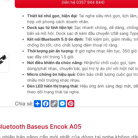
(liên hệ 0357 944 844)
Thiết kế nhỏ gọn, hiện đại:
Tai nghe siêu nhỏ gọn, lịch lãm
hợp với phong cách doanh nhân.
Dock sạc từ tính tiện lợi:
Sạc nhanh chóng, dễ dàng, chống
bẩn và mồ hôi. Dock sạc đi kèm đầu chuyển USB sang Typ
Kết nối Bluetooth 5.0 ổn định:
Tiết kiệm pin, giảm nhiễu, tr
chống ồn tốt, cho chất lượng đàm thoại rõ ràng.
Thời lượng pin ấn tượng:
6 giờ nghe nhạc liên tục, 350 giờ
sạc đầy chỉ trong 1.5 giờ.
Nút điều khiển đa chức năng:
Nhận/từ chối cuộc gọi, tạm
dừng/phát nhạc, chuyển bài, gọi trợ lý ảo chỉ với một nút 
Micro chống ồn hiệu quả:
Đảm bảo chất lượng cuộc gọi tr
nhiều môi trường khác nhau.
Đèn LED hiển thị trạng thái:
Hiệu ứng ánh sáng đẹp mắt, d
theo dõi trạng thái tai nghe.
Share
Facebook
Copy
Messenger
Pinterest
Chia sẻ:
Link
 Bluetooth Baseus Encok A05
à phiên bản nâng cấp mới nhất của dòng tai nghe không dâ