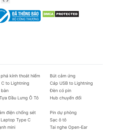
ân.
èm
 phá kính thoát hiểm
Bút cảm ứng
 C to Lightning
Cáp USB to Lightning
 bàn
Đèn có pin
 Tựa Đầu Lưng Ô Tô
Hub chuyển đổi
 lý
ắm điện chống sét
Pin dự phòng
 Laptop Type C
Sạc ô tô
.
ạnh mini
Tai nghe Open-Ear