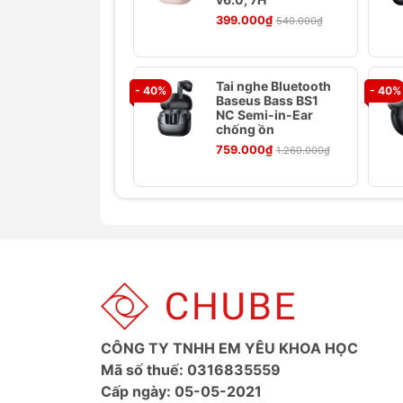
399.000₫
540.000₫
Tai nghe Bluetooth
- 40%
- 40%
Baseus Bass BS1
NC Semi-in-Ear
chống ồn
759.000₫
1.260.000₫
Thông số kỹ thuật Tai nghe B
Tên tiếng Anh: Baseus Encok Vehi
Model: LV771/NGA05
Màu sắc: Đen/Trắng/Hồng
Chất liệu: ABS
Phiên bản Bluetooth: V5.0
CÔNG TY TNHH EM YÊU KHOA HỌC
Khoảng cách kết nối: 10m
Mã số thuế: 0316835559
Thời gian chờ: 350 giờ
Cấp ngày: 05-05-2021