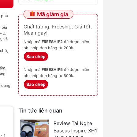
Mã giảm giá
, phù
Chất lượng, Freeship, Giá tốt,
 bụi
Mua ngay!
e-C.
ễ, và
Nhập mã
FREESHIP2
để được miễn
phí ship đơn hàng từ 200k.
 chờ,
Sao chép
bấm.
Nhập mã
FREESHIP5
để được miễn
ong
phí ship đơn hàng từ 500k.
Sao chép
ễ dàng
Tin tức liên quan
Review Tai Nghe
Baseus Inspire XH1
y 1