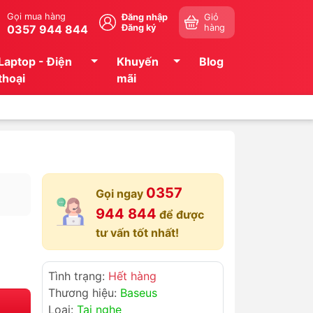
Gọi mua hàng
Đăng nhập
Giỏ
0357 944 844
Đăng ký
hàng
Laptop - Điện
Khuyến
Blog
thoại
mãi
0357
Gọi ngay
944 844
để được
tư vấn tốt nhất!
Tình trạng:
Hết hàng
Thương hiệu:
Baseus
Loại:
Tai nghe