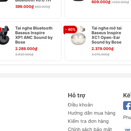
609.000₫
1.020.000₫
399.000₫
680.000₫
Tai nghe Bluetooth
Tai nghe mở tai
- 40%
Baseus Inspire
Baseus Inspire
XP1 ANC Sound by
XC1 Open-Ear
Bose
Sound by Bose
2.289.000₫
2.379.000₫
3.830.000₫
3.970.000₫
luetooth Baseus Encok A05
cle-mounted Wireless Earphones A05
Hỗ trợ
Kế
Điều khoản
Hướng dẫn mua hàng
Phư
Kiểm tra đơn hàng
Chính sách bảo mật